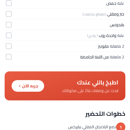
علبة
حمص
خبز ومقلي
(مقطع مكعبات)
بقدونس
علبة
واحدة روب
( زبادي)
2 ملعقة
مايونيز
2 ملعقة
من اللبنة الحامضة
اطبخ باللي عندك
جربه الآن
ابحث عن وصفات بناءً على مكوناتك.
خطوات التحضير
نضع الباذنجان المقلي ببايركس
1