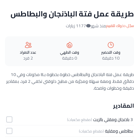
طريقة عمل فتة الباذنجان والبطاطس
منذ شهر
1177 زيارات
سجّل دخولك للتقييم
وقت التحضير
وقت الطهي
عدد الافراد
10 دقيقة
0 دقيقة
2 فرد
طريقة عمل فتة الباذنجان والبطاطس خطوة بخطوة بـ8 مكونات وفي 10
دقائق فقط. وصفة سهلة ومجرّبة من مطبخ دلوقتي تكفي 2 فرد، بمقادير
دقيقة وخطوات واضحة.
المقادير
3
باذنجان ومقلي بالزيت
(مقطع مكعبات)
بطاطس ومقلية
(مقطع مكعبات)