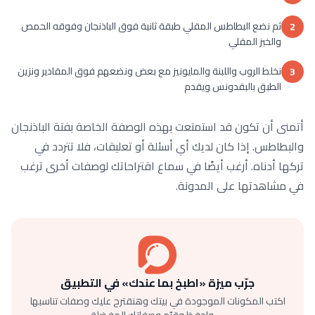
ثم نضع البطاطس المقلي طبقة ثانية فوق الباذنجان وفوقه الحمص
2
والخبز المقلي
نخلط الروب واللبنة والمايونيز مع بعض ونضعهم فوق المقادير ونزين
3
الطبق بالبقدونس ويقدم
أتمنى أن تكون قد استمتعت بهذه الوصفة الخاصة بفتة الباذنجان
والبطاطس. إذا كان لديك أي أسئلة أو تعليقات، فلا تتردد في
تركها أدناه. أرغب أيضًا في سماع اقتراحاتك لوصفات أخرى ترغب
في مشاهدتها على المدونة.
جرّب ميزة «اطبخ بما عندك» في التطبيق
اكتب المكونات الموجودة في بيتك وهنقترح عليك وصفات تناسبها
— واحفظ وقيّم وصفاتك المفضلة.