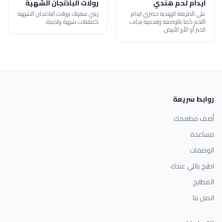
ايدام لحم هندي
رولات الباذنجان الشهية
علي الطريقة الهندية حضري ايدام
زيني سفرتك برولات الباذنجان الشهية
اللحم كما بالوصفة وقدميه بجانب
كمقبلات شهية ولذيذة.
الخبز أو الأرز الأبيض.
روابط سريعة
أضف مطعمك
مساعدة
الوصفات
اطبخ باللي عندك
المطابخ
اتصل بنا