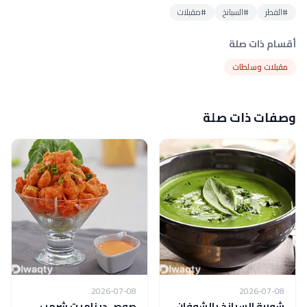
#الفطر
#السبانخ
#مقبلات
أقسام ذات صلة
مقبلات وسلطات
وصفات ذات صلة
2026-07-08
2026-07-08
شوربة السبانخ بالشوفان
صوص ديناميت شرمب