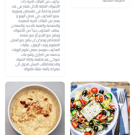
الطريقة الشامية
عكوب من النباتات البرية ذات
الأشواك القابلة للأكل تنتشر في بلاد
الشام وخاصةً في فلسطين وسورية
.ينمو العكوب في فصل الربيع و
يعتبر من النباتات البرية المفيدة
والمغذية والغنية بالحديد والمعادن
.ينظف العكوب جيداً من الأشواك
ويطبخ مع اللحم أو مع صلصة
الطماطم ويمكن ان يطبخ مع البصل
المفروم وزيت الزيتون ، ولنبات
العكوب موسم معين تقوم الرويات
بجمعه من البراري وهو نبات
شوكي يتم تنظيفه وازالة الشوك
والاحتفاظباللب الابيض لتحول الى
مفركة رائعة مليئة بالفوائد :