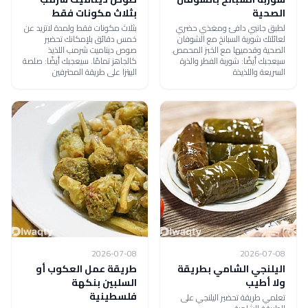
الصحية
بثلاث مكونات فقط
لطبق جانبي دافئ ومغذي حضري
بثلاث مكونات فقط ولمدة لاتزيد عن
لعائلتك شوربة السبانخ مع الشوفان
خمس دقائق بلإمكانك تحضير
الصحية وقدميها مع الخبز المحمص.
صوص ديناميت شرمب اللذيذ
سيعجبك أيضًا: شوربة الفطر والذرة
كالجاهز تمامًا. سيعجبك أيضًا: صلصة
السريعة واللذيذة
البيتزا على طريقة المحترفين
2026-07-08
2026-07-08
اليلنجي الشامي بطريقة
طريقة عمل العكوب أو
ولا أطيب
السلبين بنكهة
فلسطينية
تعلمي طريقة تحضير اليلنجي على