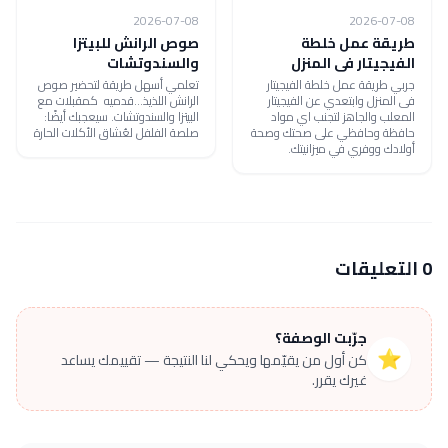
2026-07-08
2026-07-08
طريقة عمل خلطة
صوص الرانش للبيتزا
الفيجيتار فى المنزل
والسندوتشات
جربي طريقة عمل خلطة الفيجيتار
تعلمي أسهل طريقة لتحضير صوص
فى المنزل وابتعدي عن الفيجيتار
الرانش اللذيذ...قدميه كمقبلات مع
المعلب والجاهز لتجنب اي مواد
البيتزا والسندوتشات. سيعجبك أيضًا:
حافظة وحافظي على صحتك وصحة
صلصة الفلفل لعُشاق الأكلات الحارة
أولادك ووفري في ميزانيتك.
0 التعليقات
جرّبت الوصفة؟
⭐
كن أول من يقيّمها ويحكي لنا النتيجة — تقييمك يساعد
غيرك يقرر.