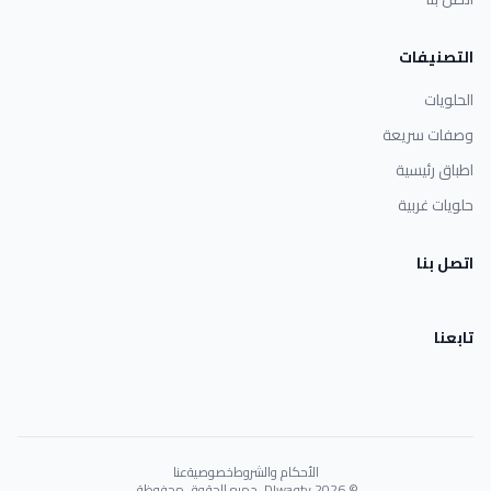
التصنيفات
الحلويات
وصفات سريعة
اطباق رئيسية
حلويات غربية
اتصل بنا
تابعنا
الأحكام والشروط
خصوصية
عنا
© 2026 Dlwaqty. جميع الحقوق محفوظة.