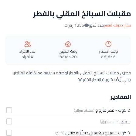
مقبلات السبانخ المقلي بالفطر
منذ شهر
1255 زيارات
سجّل دخولك للتقييم
وقت التحضير
وقت الطهي
عدد الافراد
6 دقيقة
20 دقيقة
4 أفراد
حضري مقبلات السبانخ المقلي بالفطر لوصفة سريعة ومتكاملة العناصر.
جربي أيضًا: شوربة الفطر الخفيفة
المقادير
2 كوب
- فطر طازج و
(مقطع شرائح)
- ملح
(حسب الذوق)
3 كوب
- سبانخ مغسول جيداً ومصفى
(طازج)