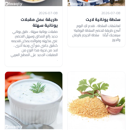
2026-07-08
2026-07-08
سلطة يونانية لايت
طريقة عمل مقبلات
يونانية سهلة
لعاشقات السلطة ، نقدم لكِ اليوم
أسرع طريقة لتحضير السلطة اليونانية!
مقبلات يونانية سهلة ، طبق يوناني
سيعجبك أيضًا: سلطة الجرجير بالرمان
جديد رائع المذاق وسهل التحضير،
والجوز
غني بنكهته وفوائده يمكن تقديمه
كطبق جانبي مع أي وجبة أخرى ،
لابد من تجربة هذا النوع من
المقبلات الجديد على المطبخ العربي
.