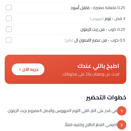
0.25 ملعقة صغيرة
- فلفل أسود
3 فص
- ثوم
(مهروس)
0.25 كوب
- من زيت الزيتون
0.5 كوب
- من عصير الليمون ال
(طازج)
اطبخ باللي عندك
جربه الآن
ابحث عن وصفات بناءً على مكوناتك.
خطوات التحضير
في قدر على النار، اقلي الثوم المهروس والبصل المفروم بزيت الزيتون.
1
اضيفي الفطر الطازج وقلبيه قليلاً.
2