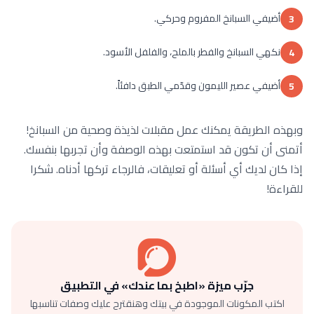
أضيفي السبانخ المفروم وحركي.
3
نكهي السبانخ والفطر بالملح، والفلفل الأسود.
4
أضيفي عصير الليمون وقدّمي الطبق دافئاً.
5
وبهذه الطريقة يمكنك عمل مقبلات لذيذة وصحية من السبانخ!
أتمنى أن تكون قد استمتعت بهذه الوصفة وأن تجربها بنفسك.
إذا كان لديك أي أسئلة أو تعليقات، فالرجاء تركها أدناه. شكرا
للقراءة!
جرّب ميزة «اطبخ بما عندك» في التطبيق
اكتب المكونات الموجودة في بيتك وهنقترح عليك وصفات تناسبها