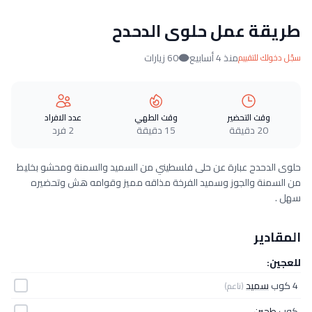
طريقة عمل حلوى الدحدح
منذ 4 أسابيع
60 زيارات
سجّل دخولك للتقييم
وقت التحضير
وقت الطهي
عدد الافراد
20 دقيقة
15 دقيقة
2 فرد
حلوى الدحدح عبارة عن حلى فلسطيني من السميد والسمنة ومحشو بخليط
من السمنة والجوز وسميد الفرخة مذاقه مميز وقوامه هش وتحضيره
سهل .
المقادير
للعجين:
4 كوب
سميد
(ناعم)
كوب
طحين