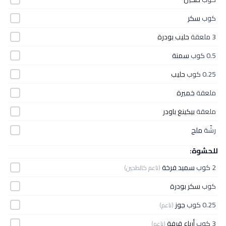
كوب
سكر
3 ملعقة
حليب بودرة
0.5 كوب
سمنة
0.25 كوب
حليب
ملعقة
خميرة
ملعقة
بيكينغ باودر
رشّة
ملح
للحشوة:
2 كوب
سميد فرخة
(ناعم كالطحين)
كوب
سكر بودرة
0.25 كوب
جوز
(ناعم)
3 كوب
أرباع قرفة
(ناعم)