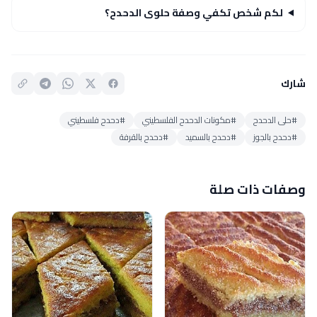
لكم شخص تكفي وصفة حلوى الدحدح؟
شارك
#حلى الدحدح
#مكونات الدحدح الفلسطيني
#دحدح فلسطيني
#دحدح بالجوز
#دحدح بالسميد
#دحدح بالقرفة
وصفات ذات صلة