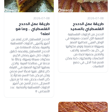
2026-07-08
2026-07-08
طريقة عمل الدحدح
طريقة عمل الدحدح
الفلسطيني بالسميد
الفلسطيني .. وما هو
اصله؟
الدحدح من الحلويات الفلسطينية
الشعبية التي أصبحت معروفة في
الدحدح الفلسطيني الذي يُعتبر من
الوطن العربي لمذاقها المميز
أشهر وأشهى الحلويات الفلسطينية
وسهولة تحضيرها وتوفر مكوناتها
والعربية، يمكنك الاستفادة من
في كل بيت كالسميد والحليب
الدحدح الفلسطيني وتقديمه كطبق
والطحين بحشوة لذيذة من
حلويات خلال شهر رمضان الكريم،
المكسرات والمنكهات كما يمكن
بمكونات بسيطة وسهلة، وغالبًا ما
تقديم هذا الحلى في جميع
نجدها في مطابخنا العربية. والذي
المناسبات .
يعطيها النكهة المميزة هي القرفة،
كان يُطلق عليها قديمًا اسم محمح،
ولكن لم يكن هذا الاسم متداولًا إذ
كان النساء يخجلن منه، لذا تم تحول
الاسم إلى دحدح لتُصبح من أشهر
الحلويات الفلسطينية والشامية. عدد
الأشخاص: 8