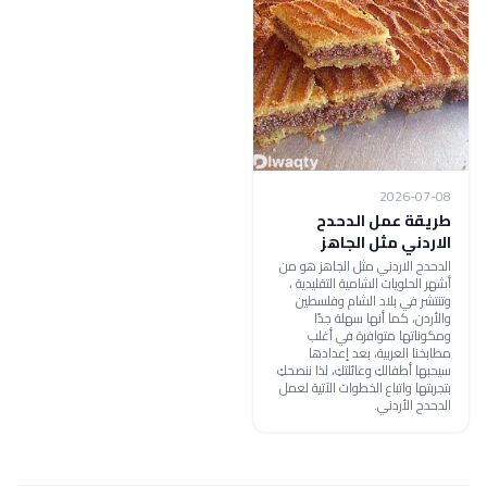
2026-07-08
طريقة عمل الدحدح
الاردني مثل الجاهز
الدحدح الاردني مثل الجاهز هو من
أشهر الحلويات الشامية التقليدية ،
وتنتشر في بلاد الشام وفلسطين
والأردن، كما أنها سهلة جدًا
ومكوناتها متوافرة في أغلب
مطابخنا العربية، بعد إعدادها
سيحبها أطفالكِ وعائلتكِ، لذا ننصحكِ
بتجربتها واتباع الخطوات الآتية لعمل
الدحدح الأردني.