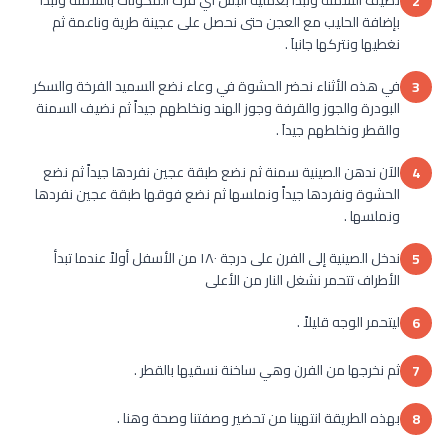
2
بإضافة الحليب مع العجن حتى نحصل على عجينة طرية وناعمة ثم
نغطيها ونتركها جانباَ .
في هذه الأثناء نحضر الحشوة في وعاء نضع السميد الفرخة والسكر
3
البودرة والجوز والقرفة وجوز الهند ونخلطهم جيداً ثم نضيف السمنة
والقطر ونخلطهم جيداَ .
الآن ندهن الصينية سمنة ثم نضع طبقة عجين نفردها جيداً ثم نضع
4
الحشوة ونفردها جيداً ونملسها ثم نضع فوقها طبقة عجين نفردها
ونملسها .
ندخل الصينية إلى الفرن على درجة ١٨٠ من الأسفل أولاً عندما تبدأ
5
الأطراف تتحمر نشغل النار من الأعلى
ليتحمر الوجه قليلاً .
6
ثم نخرجها من الفرن وهي ساخنة نسقيها بالقطر .
7
بهذه الطريقة انتهينا من تحضير وصفتنا وصحة وهنا .
8