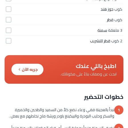
كوب
جوز هند
كوب
قطر
3 ملعقة
سمنة
2 كوب
قطر للتشريب
اطبخ باللي عندك
جربه الآن
ابحث عن وصفات بناءً على مكوناتك.
خطوات التحضير
نبدأ بالعجينة ففي وعاء نضع كلاً من السميد والطحين والخميرة
1
والسكر وحليب البودرة والبيكينغ باودر ورشة ملح نخلطهم مع بعض .
نضيف السمنة ونبدأ بعملية البس أي فرك المكونات بالسمنة ونبدأ