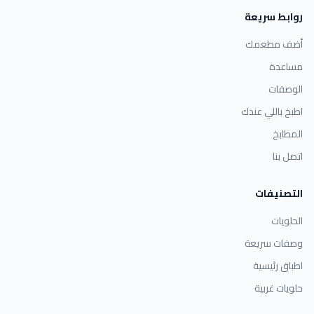
روابط سريعة
أضف مطعمك
مساعدة
الوصفات
اطبخ باللي عندك
المطابخ
اتصل بنا
التصنيفات
الحلويات
وصفات سريعة
اطباق رئيسية
حلويات غربية