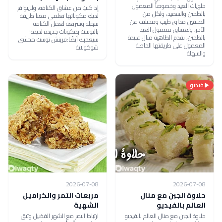
حلويات العيد وخصوصاً المعمول
إذ كنتِ من عشاق الكنافه، ولايتوافر
بالطحين والسميد، ولكل من
لديكِ مكوناتها تعلمي معنا طريقة
الصنفين مذاق طيب ومختلف عن
سهلة وسريعة لعمل الكنافة
الآخر، ولعشاق معمول العيد
بالتوست بمكونات جديدة لذيذة!
بالطحين، نقدم الطاهية منال عبيدة
سيعجبك أيضًا:فرينش توست محشي
المعمول على طريقتها الخاصة
شوكولاتة
والسهلة
فيديو
2026-07-08
2026-07-08
حلاوة الجبن مع منال
مربعات التمر والكراميل
العالم بالفيديو
الشهية
حلاوة الجبن مع منال العالم بالفيديو
ارتباط التمر مع الشهر الفضيل وثيق