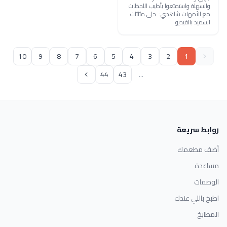
والسهلة واستمتعوا بأطيب اللحظات
مع الأمهات شاهدي: حلى مثلثات
السميد بالفيديو
10
9
8
7
6
5
4
3
2
1
44
43
...
روابط سريعة
أضف مطعمك
مساعدة
الوصفات
اطبخ باللي عندك
المطابخ