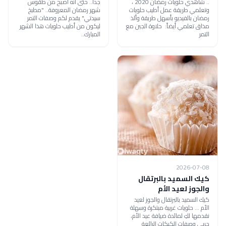
.. شاهدي حلويات رمضان 2020 ،
جدا.. حتى أنه أصبح من طقوس
وتعلمي طريقة عمل أطيب حلويات
شهر رمضان المعروفة.. "مطبخ
رمضان بالفيديو بأسهل طريقة وألذ
سيدتي" يقدم لكم وصفات التمر
مذاق تعلمي أيضاً: حلاوة الجبن مع
ليكون من أطيب حلويات هذا الشهر
التمر
المبارك..
2026-07-08
كيك السميد بالبرتقال
والجوز لعيد الأم
كيك السميد بالبرتقال والجوز لعيد
الأم ... حلويات غربية مبتكرة وسهلة
نقدمها لكِ لمائدة ضيافة عيد الأم،
جربي وصفات الكيكات الرائعة