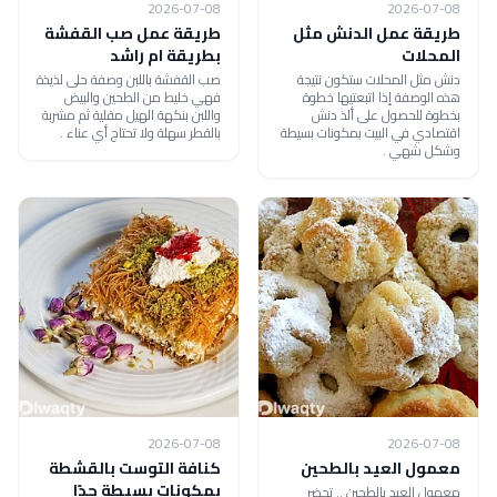
2026-07-08
2026-07-08
طريقة عمل الدنش مثل
طريقة عمل صب القفشة
المحلات
بطريقة ام راشد
دنش مثل المحلات ستكون نتيجة
صب القفشة باللبن وصفة حلى لذيذة
هذه الوصفة إذا اتبعتيها خطوة
فهي خليط من الطحين والبيض
بخطوة للحصول على ألذ دنش
واللبن بنكهة الهيل مقلية ثم مشربة
اقتصادي في البيت بمكونات بسيطة
بالقطر سهلة ولا تحتاج أي عناء .
وشكل شهي .
2026-07-08
2026-07-08
معمول العيد بالطحين
كنافة التوست بالقشطة
بمكونات بسيطة جدًا
معمول العيد بالطحين .. تحضر