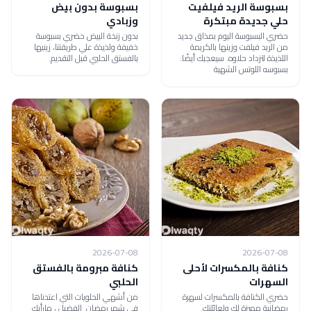
بسبوسة الريد فيلفيت
بسبوسة بدون بيض
حلي جديدة مبتكرة
وزبادي
حضري البسبوسة اليوم بمذاق جديد
بدون زنخة البيض حضري بسبوسة
من الريد فيلفت وزينها بالكريمة
خفيفة ولذيذة علي طريقتنا، زينيها
اللذيذة لتزداد حلاوه. سيعجبك أيضًا:
بالفستق الحلبي قبل التقديم.
بسبوسه اللوتس الشهية
2026-07-08
2026-07-08
كنافة بالمكسرات لأحلى
كنافة مبرومة بالفستق
السهرات
الحلبي
حضري الكنافة بالمكسرات لسهرة
من أشهي الحلويات التي اعتدناها
رمضانية مميزة لكِ ولعائلتك.
في شهر رمضان الفضيل ، مارأيك