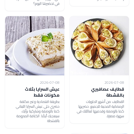
في تحضيرها اليوم؟
2026-07-08
2026-07-08
قطايف عصافيري
عيش السرايا بثلاث
بالقشطة
مكونات فقط
القطايف من أشهر الحلويات
بطريقة اقتصادية وغير مكلفة
الرمضانية المحببة للجميع، حضريها
حضري حلي عيش السرايا اللبناني
كما بالوصفة وقدميها لعائلتك في
كما بالوصفة وشاركينا برأيك.
سهرة مميزة.
سيعجبك أيضًا: الكنافة المبرومة
بالقشطة