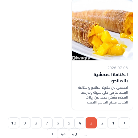
2026-07-08
الكنافة المحشية
بالمانجو
اجمعي بين حلاوة المانجو والكنافة
الرمضانية في حلي سهلة وسريعة
التحضير بشكل جديد من رولات
الكنافة بقطع المانجو اللذيذة.
10
9
8
7
6
5
4
3
2
1
44
43
...