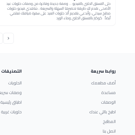
حلى الفستق الحلبي بالفيديو ... وصفة جديدة وفاخرة من وصفات حلويات عيد
الأضحى نقدم لكِ طريقة تحضيرها السهلة والسريعة ، شاهدي فيديو حلويات
مطبخ سيدتي، وأبدعي بتقديم ألذ حلويات العيد على سفرة ضيافتك تعلمي
أيضاً: كوكيز بالفستق الحلبي وماء الورد
روابط سريعة
التصنيفات
أضف مطعمك
الحلويات
مساعدة
وصفات سريع
الوصفات
اطباق رئيسية
اطبخ باللي عندك
حلويات غربية
المطابخ
اتصل بنا