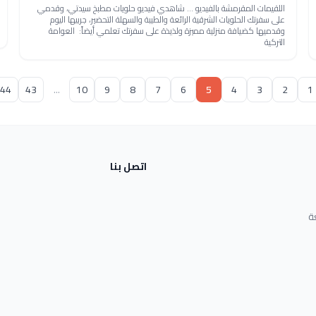
اللقيمات المقرمشة بالفيديو ... شاهدي فيديو حلويات مطبخ سيدتي، وقدمي
على سفرتك الحلويات الشرقية الرائعة والطيبة والسهلة التحضير، جربيها اليوم
وقدميها كضيافة منزلية مميزة ولذيذة على سفرتك تعلمي أيضاً: العوامة
التركية
44
43
...
10
9
8
7
6
5
4
3
2
1
اتصل بنا
ة