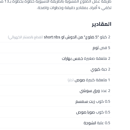
تكفي 4 أفراد، بمقادير دقيقة وخطوات واضحة.
المقادير
2 كيلو
"5 ضلوع" من الدوش او short ribs
(تقطع بالمنشار الكهربائي)
5 فص
ثوم
2 ملعقة صغيرة
خمس بهارات
2 حبة
كيوي
1 ملعقة كبيرة
صوص
(حار)
2 عدد
ورق سوشي
0.5 كوب
زيت سمسم
0.5 كوب
صويا صوص
0.5 علبة
انشوجة