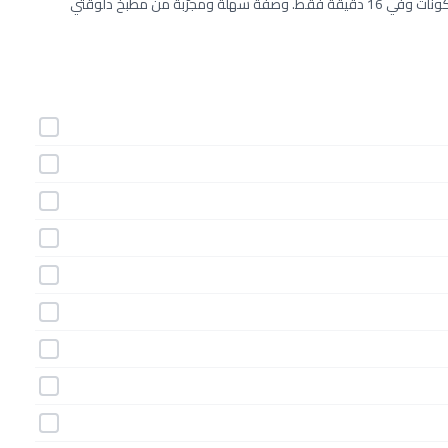
طريقة عمل الضلوع المشوية بالطريقة الاسيوية خطوة بخطوة بـ13 مكونات وفي 16 دقيقة فقط. وصفة سهلة ومجرّبة من مطبخ دلوقتي