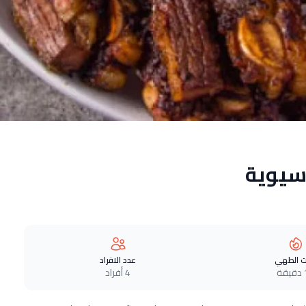
اسيوية
 الطهي
عدد الافراد
ة
4 أفراد