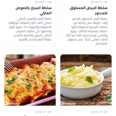
2026-07-08
2026-07-08
سلطة البيض المسلوق
سلطة السيزر بالصوص
للسحور
المنزلي
سلطة البيض المسلوق للسحور ...
سلطة السيزر بالصوص المنزلي ...
إليكِ ، طريقة عمل وصفة من
حضري أطيب أنواع السلطات الإيطالية
وصفات السحور المعروفة بأنها
المعروفة والشهية جداً، جربيها اليوم
خفيفة، ومشبعة للصائم، جربيها
وقدميها على سفرتك بالصوص
وتمتعي بوجبة سحور طيبة مع أفراد
المنزلي السهل والسريع شاهدي:
أسرتك تعلمي أيضاً: بيض مسلوق
سلطة السيزر بالدجاج بالفيديو
بالطماطم
2026-07-08
2026-07-08