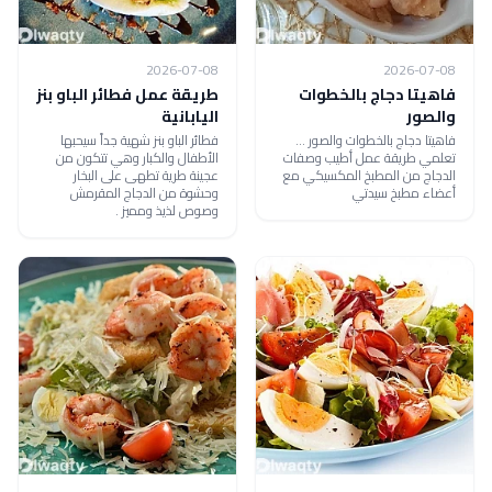
2026-07-08
2026-07-08
فاهيتا دجاج بالخطوات
طريقة عمل فطائر الباو بنز
والصور
اليابانية
فاهيتا دجاج بالخطوات والصور ...
فطائر الباو بنز شهية جداً سيحبها
تعلمي طريقة عمل أطيب وصفات
الأطفال والكبار وهي تتكون من
الدجاج من المطبخ المكسيكي مع
عجينة طرية تطهى على البخار
أعضاء مطبخ سيدتي
وحشوة من الدجاج المقرمش
وصوص لذيذ ومميز .