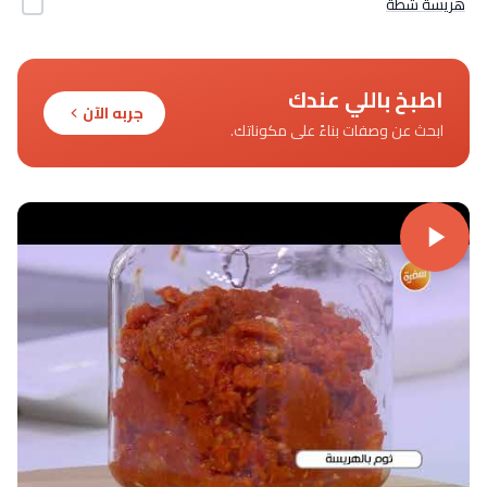
هريسة شطة
اطبخ باللي عندك
جربه الآن
ابحث عن وصفات بناءً على مكوناتك.