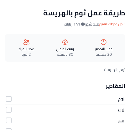
طريقة عمل ثوم بالهريسة
منذ شهر
141 زيارات
سجّل دخولك للتقييم
وقت التحضير
وقت الطهي
عدد الافراد
30 دقيقة
30 دقيقة
2 فرد
ثوم بالهريسة
المقادير
ثوم
زيت
ملح