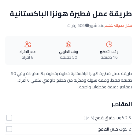
طريقة عمل فطيرة هونزا الباكستانية
منذ شهر
506 زيارات
سجّل دخولك للتقييم
وقت التحضير
وقت الطهي
عدد الافراد
16 دقيقة
50 دقيقة
6 أفراد
طريقة عمل فطيرة هونزا الباكستانية خطوة بخطوة بـ8 مكونات وفي 50
دقيقة فقط. وصفة سهلة ومجرّبة من مطبخ دلوقتي تكفي 6 أفراد،
بمقادير دقيقة وخطوات واضحة.
المقادير
2.5 كوب
دقيق قمح
(كامل)
2 كوب
جنين القمح