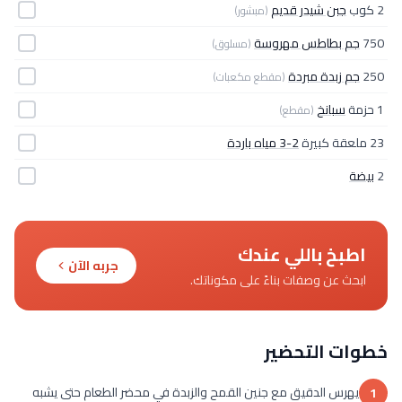
2 كوب
جبن شيدر قديم
(مبشور)
750
جم بطاطس مهروسة
(مسلوق)
250
جم زبدة مبردة
(مقطع مكعبات)
1 حزمة
سبانخ
(مقطع)
23 ملعقة كبيرة
2-3 مياه باردة
2
بيضة
اطبخ باللي عندك
جربه الآن
ابحث عن وصفات بناءً على مكوناتك.
خطوات التحضير
يهرس الدقيق مع جنين القمح والزبدة في محضر الطعام حتى يشبه
1