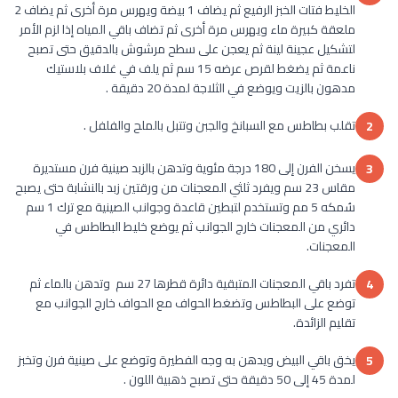
الخليط فتات الخبز الرفيع ثم يضاف 1 بيضة ويهرس مرة أخرى ثم يضاف 2
ملعقة كبيرة ماء ويهرس مرة أخرى ثم تضاف باقي المياه إذا لزم الأمر
لتشكيل عجينة لينة ثم يعجن على سطح مرشوش بالدقيق حتى تصبح
ناعمة ثم يضغط لقرص عرضه 15 سم ثم يلف في غلاف بلاستيك
مدهون بالزيت ويوضع في الثلاجة لمدة 20 دقيقة .
تقلب بطاطس مع السبانخ والجبن وتتبل بالملح والفلفل .
2
يسخن الفرن إلى 180 درجة مئوية وتدهن بالزبد صينية فرن مستديرة
3
مقاس 23 سم ويفرد ثلثي المعجنات من ورقتين زبد بالنشابة حتى يصبح
سُمكه 5 مم وتستخدم لتبطين قاعدة وجوانب الصينية مع ترك 1 سم
دائري من المعجنات خارج الجوانب ثم يوضع خليط البطاطس في
المعجنات.
تفرد باقي المعجنات المتبقية دائرة قطرها 27 سم وتدهن بالماء ثم
4
توضع على البطاطس وتضغط الحواف مع الحواف خارج الجوانب مع
تقليم الزائدة.
يخق باقي البيض ويدهن به وجه الفطيرة وتوضع على صينية فرن وتخبز
5
لمدة 45 إلى 50 دقيقة حتى تصبح ذهبية اللون .