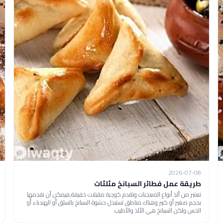
2026-07-08
طريقة عمل فطائر السبانخ مثلثات
تعتبر من ألذ أنواع المعجنات وتقدم كوجبة مقبلات خفيفة,فيمكن أن نقدمها
بحجم صغير أو كبير وهناك مناطق تستبدل حشوة السبانخ بالسلق أو الهندباء أو
الخس ولكن السبانخ هي الألذ والأطيب.