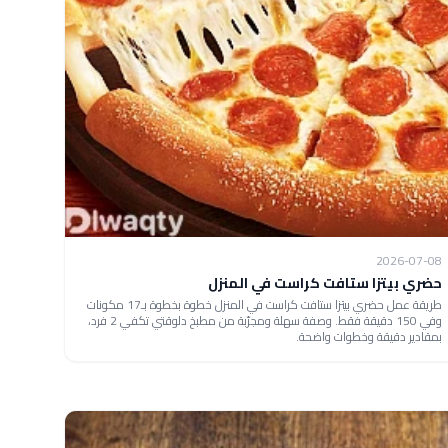
2026-07-08
حضري بيتزا ستافت كراست في المنزل
طريقة عمل حضري بيتزا ستافت كراست في المنزل خطوة بخطوة بـ17 مكونات
وفي 150 دقيقة فقط. وصفة سهلة ومجرّبة من مطبخ دلوقتي تكفي 2 فرد،
بمقادير دقيقة وخطوات واضحة.