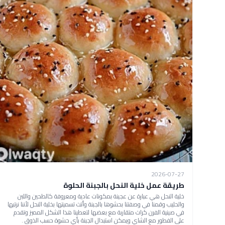
2026-07-27
طريقة عمل خلية النحل بالجبنة الحلوة
خلية النحل هي عبارة عن عجينة بمكونات عادية ومعروفة كالطحين واللبن
والحليب وقمنا في وصفتنا بحشوها بالجبنة وأتت تسميتها بخلية النحل لأننا نرتبها
في صينية الفرن كرات متقاربة مع بعضها لتعطينا هذا الشكل المميز وتقدم
على الفطور مع الشاي ويمكن استبدال الجبنة بأي حشوة حسب الذوق .