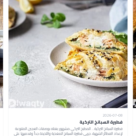
2026-07-08
فطيرة السبانخ التركية
فطيرة السبانخ التركية... المطبخ التركي مشهور بغناه بوصفات العجين المتنوعة
لإعداد الفطائر الشهية، جربي فطيرة السبانخ المغذية واللذيذة جداً وقدميها على