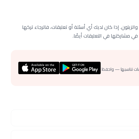
لزيتون. إذا كان لديك أي أسئلة أو تعليقات، فالرجاء تركها
ات تناسبها — واحفظ