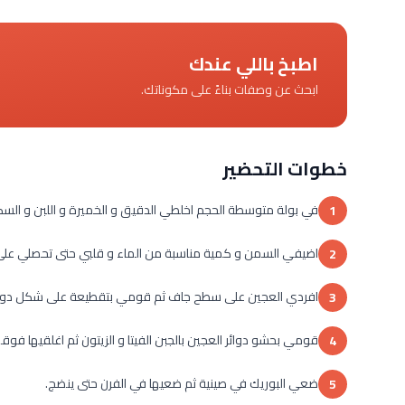
اطبخ باللي عندك
ابحث عن وصفات بناءً على مكوناتك.
خطوات التحضير
في بولة متوسطة الحجم اخلطي الدقيق و الخميرة و اللبن و السكر 
1
اضيفي السمن و كمية مناسبة من الماء و قلبي حتى تحصلي على ع
2
افردي العجين على سطح جاف ثم قومي بتقطيعة على شكل دوائ
3
قومي بحشو دوائر العجين بالجبن الفيتا و الزيتون ثم اغلقيها فوقه
4
ضعي البوريك في صينية ثم ضعيها في الفرن حتى ينضج.
5