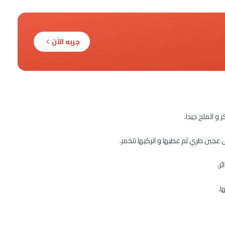
جربه الآن
و الملح جيدا.
جين طري ثم غطيها و اتركيها تتخمر.
ر.
ا.