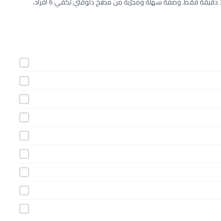
طريقة عمل بوريك بالجبنة و الزيتون خطوة بخطوة بـ9 مكونات وفي 30 دقيقة فقط. وصفة سهلة ومجرّبة من مطبخ دلوقتي تكفي 6 أفراد،