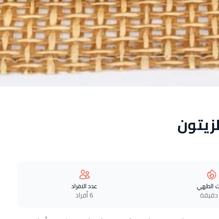
زيتون
 الطهي
عدد الافراد
6 أفراد