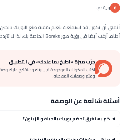
و يقدم.
6
أتمنى أن تكون قد استمتعت بتعلم كيفية صنع البوريك بالجبن وا
أدناه. أرغب أيضًا في رؤية صور Boreks الخاصة بك، لذا لا تتردد في مشاركتها في التعليقات أيضًا.
جرّب ميزة «اطبخ بما عندك» في التطبيق
اكتب المكونات الموجودة في بيتك وهنقترح عليك وصف
وقيّم وصفاتك المفضلة.
أسئلة شائعة عن الوصفة
كم يستغرق تحضير بوريك بالجبنة و الزيتون؟
ما هي مكونات بوريك بالجبنة و الزيتون؟