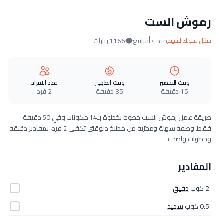
رموش الست
منذ 4 أسابيع
1166 زيارات
سجّل دخولك للتقييم
وقت التحضير
وقت الطهي
عدد الافراد
15 دقيقة
35 دقيقة
2 فرد
طريقة عمل رموش الست خطوة بخطوة بـ14 مكونات وفي 50 دقيقة
فقط. وصفة سهلة ومجرّبة من مطبخ دلوقتي تكفي 2 فرد، بمقادير دقيقة
وخطوات واضحة.
المقادير
2 كوب
دقيق
0.5 كوب
سميد