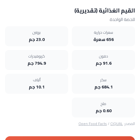
القيم الغذائية (تقديرية)
للحصة الواحدة
سعرات حرارية
بروتين
656 سعرة
23.0 جم
دهون
كربوهيدرات
91.6 جم
794.9 جم
سكر
ألياف
684.1 جم
10.1 جم
ملح
0.60 جم
المصدر:
CIQUAL
/
Open Food Facts