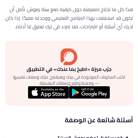
هذا كل ما تحتاج لمعرفته حول كيفية صنع ستة رموش. نأمل أن
تكون قد استمتعت بهذا البرنامج التعليمي ووجدته مفيدًا. إذا كان
لديك أي أسئلة أو اقتراحات، فلا تتردد في ترك تعليق لنا أدناه.
جرّب ميزة «اطبخ بما عندك» في التطبيق
اكتب المكونات الموجودة في بيتك وهنقترح عليك وصفات تناسبها
— واحفظ وقيّم وصفاتك المفضلة.
أسئلة شائعة عن الوصفة
كم يستغرق تحضير رموش الست؟