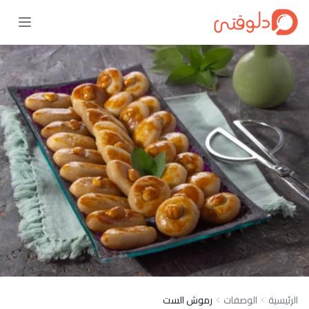
الرئيسية
الوصفات
رموش الست