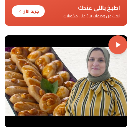
اطبخ باللي عندك
جربه الآن
ابحث عن وصفات بناءً على مكوناتك.