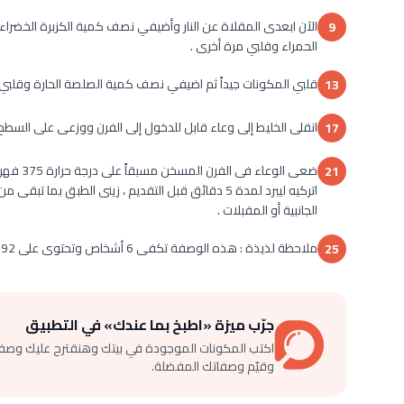
الآن ابعدى المقلاة عن النار وأضيفي نصف كمية الكزبرة الخضراء 
9
الحمراء وقلبي مرة أخرى .
قلبي المكونات جيداً ثم اضيفي نصف كمية الصلصة الحارة وقلبي 
13
انقلى الخليط إلى وعاء قابل للدخول إلى الفرن ووزعى على السطح ا
17
21
اتركيه ليبرد لمدة 5 دقائق قبل التقديم ، زينى الطبق 
الجانبية أو المقبلات .
ملاحظة لذيذة : هذه الوصفة تكفى 6 أشخاص وتحتوى على 192 كالورى لكلا منهما .
25
جرّب ميزة «اطبخ بما عندك» في التطبيق
اكتب المكونات الموجودة في بيتك وهنقترح عليك وصف
وقيّم وصفاتك المفضلة.