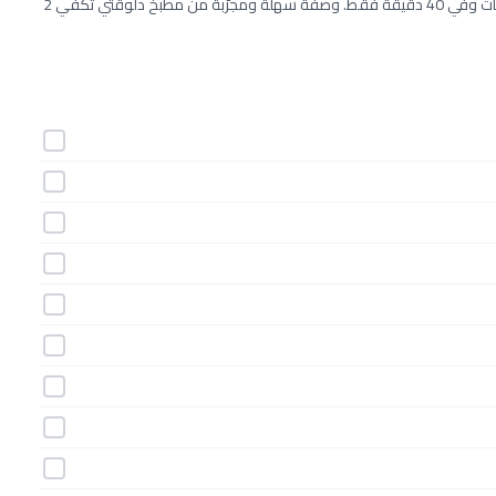
طريقة عمل غموس الفاصوليا الحمراء بالجبن خطوة بخطوة بـ12 مكونات وفي 40 دقيقة فقط. وصفة سهلة ومجرّبة من مطبخ دلوقتي تكفي 2