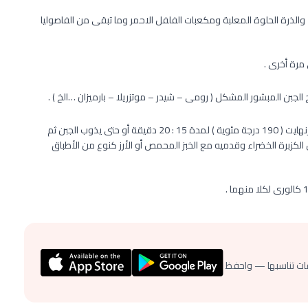
والذرة الحلوة المعلبة ومكعبات الفلفل الاحمر وما تبقى من الفاصوليا
مرة أخرى .
لجبن المبشور المشكل ( رومى – شيدر – موتزريلا – بارميزان …الخ ) .
ضعى الوعاء فى الفرن المسخن مسبقاً على درجة حرارة 375 فهرنهايت ( 190 درجة مئوية ) لمدة 15 : 20 دقيقة أو حتى يذوب الجبن ثم
بما تبقى من الكزبرة الخضراء وقدميه مع الخبز المحمص أو الأرز كنوع من الأطباق
ات تناسبها — واحفظ