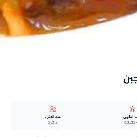
بن
 الطهي
عدد الافراد
ة
2 فرد