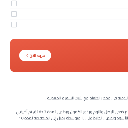
جربه الآن
كمية فى محضر الطعام مع تثبيت الشفرة المعدنية .
سخنى القليل من زيت الزيتون فى مقلاة كبيرة على نار متوسطة ثم ضعى البصل والثوم وبذور الكمون ويطهى لمدة 3 دقائق ثم أضيفي
الطماطم المفرومة والفاصوليا المهروسة وتبلى بالملح والفلفل الأسود ويطهى الخليط على نار متوسطة تميل إلى المنخفضة لمدة 10