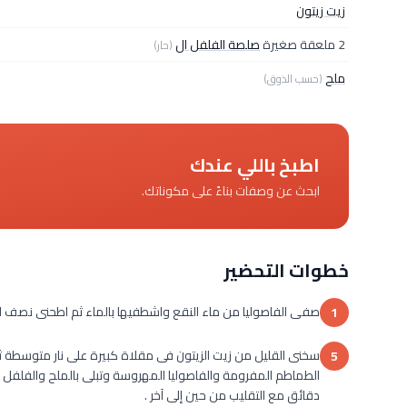
زيت زيتون
2 ملعقة صغيرة
صلصة الفلفل ال
(حار)
ملح
(حسب الذوق)
اطبخ باللي عندك
ابحث عن وصفات بناءً على مكوناتك.
خطوات التحضير
صفى الفاصوليا من ماء النقع واشطفيها بالماء ثم اطحنى نصف ال
1
5
دقائق مع التقليب من حين إلى آخر .