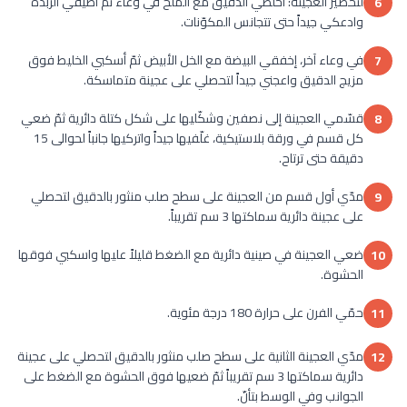
لتحضير العجينة: أخلطي الدقيق مع الملح في وعاء ثمّ أضيفي الزبدة
6
وادعكي جيداً حتى تتجانس المكوّنات.
في وعاء آخر، إخفقي البيضة مع الخل الأبيض ثمّ أسكبي الخليط فوق
7
مزيج الدقيق واعجني جيداً لتحصلي على عجينة متماسكة.
قسّمي العجينة إلى نصفين وشكّليها على شكل كتلة دائرية ثمّ ضعي
8
كل قسم في ورقة بلاستيكية، غلّفيها جيداً واتركيها جانباً لحوالى 15
دقيقة حتى ترتاح.
مدّي أول قسم من العجينة على سطح صلب منثور بالدقيق لتحصلي
9
على عجينة دائرية سماكتها 3 سم تقريباً.
ضعي العجينة في صينية دائرية مع الضغط قليلاً عليها واسكبي فوقها
10
الحشوة.
حمّي الفرن على حرارة 180 درجة مئوية.
11
مدّي العجينة الثانية على سطح صلب منثور بالدقيق لتحصلي على عجينة
12
دائرية سماكتها 3 سم تقريباً ثمّ ضعيها فوق الحشوة مع الضغط على
الجوانب وفي الوسط بتأنّ.