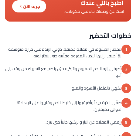
اطبخ باللي عندك
جربه الآن
ابحث عن وصفات بناءً على مكوناتك.
خطوات التحضير
لتحضير الحشوة: في مقلاة عميقة، ذوّبي الزبدة على حرارة متوسّطة
1
ثمّ أضيفي إليها البصل المفروم وقلّبيه حتى يتغيّر لونه.
أضيفي إليه اللحم المفروم واتركيه حتى ينضج مع التحريك من وقت إلى
2
آخر.
نكهي بالفلفل الأسود والملح.
3
صفّي الذرة جيداً وأضيفيها إلى خليط اللحم وقلبيها على نار هادئة
4
لحوالى دقيقتين.
إرفعي المقلاة عن النار واتركيها جانباً حتى تبرد.
5