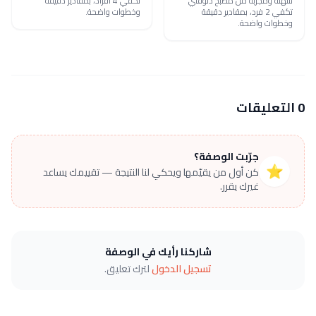
سهلة ومجرّبة من مطبخ دلوقتي
تكفي 4 أفراد، بمقادير دقيقة
تكفي 2 فرد، بمقادير دقيقة
وخطوات واضحة.
وخطوات واضحة.
0 التعليقات
جرّبت الوصفة؟
⭐
كن أول من يقيّمها ويحكي لنا النتيجة — تقييمك يساعد
غيرك يقرر.
شاركنا رأيك في الوصفة
تسجيل الدخول
لترك تعليق.