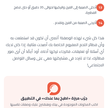
أدخلي الصينية إلى الفرن واتركيها لحوالى 35 دقيق أو حتى تنضج
13
الفطيرة.
أخرجي الصينية من الفرن وتقدم .
14
هذا كل شيء لهذه الوصفة! أتمنى أن تكون قد استمتعت به
وأن فطائر اللحم المفروم الخاصة بك أصبحت مثالية. إذا كان لديك
أي أسئلة أو تعليقات، فالرجاء تركها أدناه. أود أيضًا أن أرى صور
فطائرك، لذا لا تتردد في مشاركتها معي على وسائل التواصل
الاجتماعي!
جرّب ميزة «اطبخ بما عندك» في التطبيق
اكتب المكونات الموجودة في بيتك وهنقترح عليك وصفات تناسبها