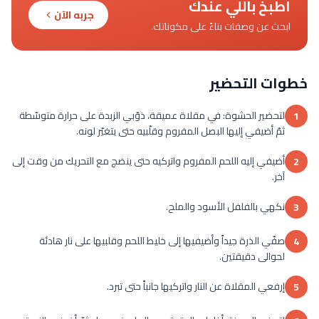
اطبخ باللي عندك
جربه الآن
ابحث عن وصفات بناءً على مكوناتك.
خطوات التحضير
لتحضير الحشوة: في مقلاة عميقة، ذوّبي الزبدة على حرارة متوسّطة
1
ثمّ أضيفي إليها البصل المفروم وقلّبيه حتى يتغيّر لونه.
أضيفي إليه اللحم المفروم واتركيه حتى ينضج مع التحريك من وقت إلى
2
آخر.
نكهي بالفلفل الأسود والملح.
3
صفّي الذرة جيداً وأضيفيها إلى خليط اللحم وقلبيها على نار هادئة
4
لحوالى دقيقتين.
إرفعي المقلاة عن النار واتركيها جانباً حتى تبرد.
5