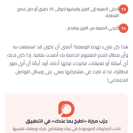
أدخلي الصينية إلى الفرن واتركيها لحوالى 35 دقيق أو حتى تنضج
13
الفطيرة.
أخرجي الصينية من الفرن وتقدم .
14
هذا كل شيء لهذه الوصفة! أتمنى أن تكون قد استمتعت به
وأن فطائر اللحم المفروم الخاصة بك أصبحت مثالية. إذا كان لديك
أي أسئلة أو تعليقات، فالرجاء تركها أدناه. أود أيضًا أن أرى صور
فطائرك، لذا لا تتردد في مشاركتها معي على وسائل التواصل
الاجتماعي!
جرّب ميزة «اطبخ بما عندك» في التطبيق
اكتب المكونات الموجودة في بيتك وهنقترح عليك وصفات تناسبها