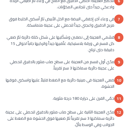
لتحضير العجينة: أخلطي الدقيق مع الملح في وعاء ثمّ أضيفي الزبدة
6
وادعكي جيداً حتى تتجانس المكوّنات.
في وعاء آخر، إخفقي البيضة مع الخل الأبيض ثمّ أسكبي الخليط فوق
7
مزيج الدقيق واعجني جيداً لتحصلي على عجينة متماسكة.
قسّمي العجينة إلى نصفين وشكّليها على شكل كتلة دائرية ثمّ ضعي
8
كل قسم في ورقة بلاستيكية، غلّفيها جيداً واتركيها جانباً لحوالى 15
دقيقة حتى ترتاح.
مدّي أول قسم من العجينة على سطح صلب منثور بالدقيق لتحصلي
9
على عجينة دائرية سماكتها 3 سم تقريباً.
ضعي العجينة في صينية دائرية مع الضغط قليلاً عليها واسكبي فوقها
10
الحشوة.
حمّي الفرن على حرارة 180 درجة مئوية.
11
مدّي العجينة الثانية على سطح صلب منثور بالدقيق لتحصلي على عجينة
12
دائرية سماكتها 3 سم تقريباً ثمّ ضعيها فوق الحشوة مع الضغط على
الجوانب وفي الوسط بتأنّ.