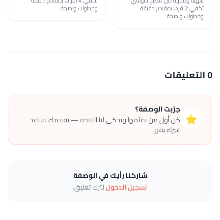
سهلة ومجرّبة من مطبخ دلوقتي
تكفي 4 أفراد، بمقادير دقيقة
تكفي 2 فرد، بمقادير دقيقة
وخطوات واضحة.
وخطوات واضحة.
0 التعليقات
جرّبت الوصفة؟
⭐
كن أول من يقيّمها ويحكي لنا النتيجة — تقييمك يساعد
غيرك يقرر.
شاركنا رأيك في الوصفة
تسجيل الدخول
لترك تعليق.