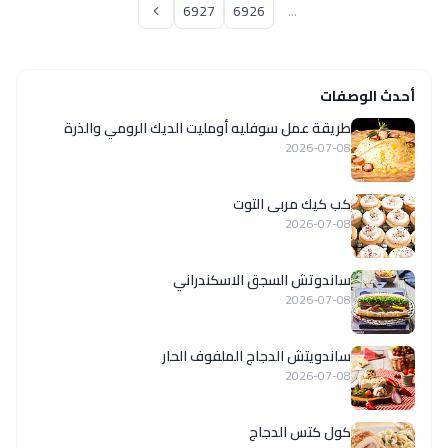
6927
6926
...
أحدث الوصفات
طريقة عمل سوفليه أومليت الديك الرومي والذرة
2026-07-08
كب كيك مربى التوت
2026-07-08
ساندوتش السجق الاسكندراني
2026-07-08
ساندويتش الدجاج الملفوف الحار
2026-07-08
كول كتس الدجاج