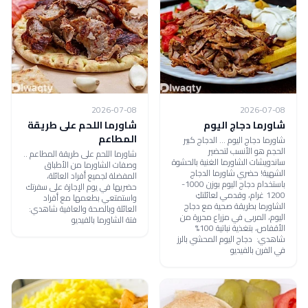
2026-07-08
2026-07-08
شاورما دجاج اليوم
شاورما اللحم على طريقة
المطاعم
شاورما دجاج اليوم ... الدجاج كبير
الحجم هو الأنسب لتحضير
شاورما اللحم على طريقة المطاعم ..
ساندويشات الشاورما الغنية بالحشوة
وصفات الشاورما من الأطباق
الشهية! حضري شاورما الدجاج
المفضلة لجميع أفراد العائلة،
باستخدام دجاج اليوم بوزن 1000-
حضريها في يوم الإجازة على سفرتك
1200 غرام، وقدمي لعائلتكِ
واستمتعي بطعمها مع أفراد
الشاورما بطريقة صحية مع دجاج
العائلة وبالصحة والعافية شاهدي:
اليوم، المربى في مزراع محررة من
فتة الشاورما بالفيديو
الأقفاص، بتغذية نباتية 100%
شاهدي: دجاج اليوم المحشي بالرز
في الفرن بالفيديو