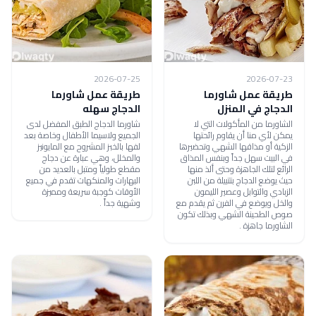
2026-07-25
2026-07-23
طريقة عمل شاورما
طريقة عمل شاورما
الدجاج في المنزل
الدجاج سهله
الشاورما من المأكولات التي لا
شاورما الدجاج الطبق المفضل لدى
يمكن لأي منا أن يقاوم رائحتها
الجميع ولاسيما الأطفال وخاصة بعد
الزكية أو مذاقها الشهي وتحضيرها
لفها بالخبز المشروح مع المايونيز
في البيت سهل جداً وبنفس المذاق
والمخلل، وهي عبارة عن دجاج
الرائع لتلك الجاهزة وحتى ألذ منها
مقطع طولياً ومتبل بالعديد من
حيث يوضع الدجاج بتتبيلة من اللبن
البهارات والمنكهات تقدم في جميع
الزبادي والتوابل وعصير الليمون
الأوقات كوجبة سريعة ومميزة
والخل ويوضع في الفرن ثم يقدم مع
وشهية جداً .
صوص الطحينة الشهي وبذلك تكون
الشاورما جاهزة .