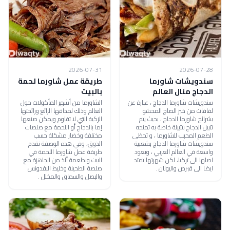
2026-07-31
2026-07-28
سندويشات شاورما
طريقة عمل شاورما لحمة
الدجاج منال العالم
بالبيت
سندويشات شاورما الدجاج ، عبارة عن
الشاورما من أشهر المأكولات حول
لفافات من خبز الصاج المحشو
العالم وذلك لمذاقها الرائع ورائحتها
بشرائح شاورما الدجاج ، بحيث يتم
الزكية التي لا تقاوم ويمكن صنعها
تتبيل الدجاج بتتبيلة خاصة به تمنحه
إما بالدجاج أو اللحمة مع صلصات
الطعم المحبب للشاورما ، و تحظى
مختلفة وخضار مشكلة حسب
سندويشات شاورما الدجاج بشعبية
الذوق، وفي هذه الوصفة نقدم
واسعة في العالم العربي ، ويعود
طريقة عمل شاورما اللحمة في
اصلها الى تركيا، لكن شهرتها تمتد
البيت وبطعمة ألذ من الجاهزة مع
ايضا الى قبرص واليونان .
صلصة الطحينة وخليط البقدونس
والبصل والسماق والمخلل .