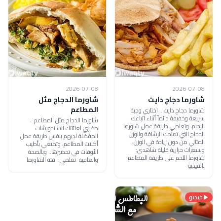
2026-07-08
2026-07-08
شاورما دجاج دايت
شاورما الدجاج مثل
المطاعم
شاورما دجاج دايت .. اختاري وجبة
سريعة وخفيفة دائماً أثناء اتباعك
شاورما الدجاج مثل المطاعم ..
الرجيم، وتعلمي طريقة عمل شاورما
حضري لعائلتك الساندويشات
الدجاج التي تمنحك الرشاقة والوزن
المفضلة لديهم بنفس طريقة عمل
المثالي من دون زيادة في الوزن،
أكلات المطاعم، وتمتعي بأطيب
وبسعرات حرارية قليلة شاهدي:
الأوقات في تحضيرها.. وبالصحة
شاورما اللحم على طريقة المطاعم
والعافية تعلمي: فتة الشاورما
بالفيديو
فيديو