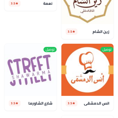
نعمة
3.5
زين الشام
3.5
توصيل
توصيل
انس الدمشقى
شارع الشاورما
3.5
3.5