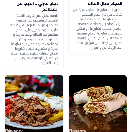
الدجاج منال العالم
دجاج منزلي .. اطيب من
المطاعم
سندويشات شاورما الدجاج ، عبارة عن
لفافات من خبز الصاج المحشو
طريقة عمل سيخ شاورما الأكلة
بشرائح شاورما الدجاج ، بحيث يتم
الشعبية المشهورة على مستوى
تتبيل الدجاج بتتبيلة خاصة به تمنحه
العالم ، و من منا لا يرغب في صناعة
الطعم المحبب للشاورما ، و تحظى
اطيب شاورما منزلي على الفحم ،
سندويشات شاورما الدجاج بشعبية
ليستمتع مع العائلة بوجبة طازجة و
واسعة في العالم العربي ، ويعود
مضمونة و بنفس جودة و نكهة
اصلها الى تركيا، لكن شهرتها تمتد
المطاعم ، طريقة عمل سيخ شاورما
ايضا الى قبرص واليونان .
مجربة و مضمونة لاعداد شاورما
الدجاج المنزلية خطوة بخطوة ، يمكن
ان تحضري الثوميةاو المايونيز الى
جانب الشاورما .