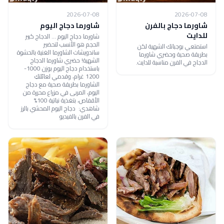
2026-07-08
2026-07-08
شاورما دجاج بالفرن
شاورما دجاج اليوم
للدايت
شاورما دجاج اليوم ... الدجاج كبير
الحجم هو الأنسب لتحضير
استمتعي بوجباتك الشهية لكن
ساندويشات الشاورما الغنية بالحشوة
بطريقة صحية وحضري شاورما
الشهية! حضري شاورما الدجاج
الدجاج في الفرن مناسبة للدايت.
باستخدام دجاج اليوم بوزن 1000-
1200 غرام، وقدمي لعائلتكِ
الشاورما بطريقة صحية مع دجاج
اليوم، المربى في مزراع محررة من
الأقفاص، بتغذية نباتية 100%
شاهدي: دجاج اليوم المحشي بالرز
في الفرن بالفيديو