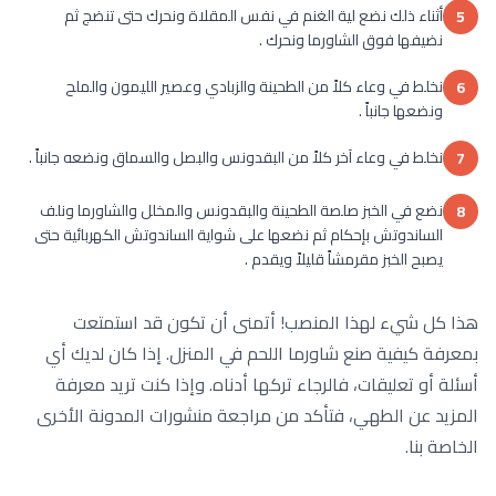
أثناء ذلك نضع لية الغنم في نفس المقلاة ونحرك حتى تنضج ثم
5
نضيفها فوق الشاورما ونحرك .
نخلط في وعاء كلاً من الطحينة والزبادي وعصير الليمون والملح
6
ونضعها جانباً .
نخلط في وعاء آخر كلاً من البقدونس والبصل والسماق ونضعه جانباً .
7
نضع في الخبز صلصة الطحينة والبقدونس والمخلل والشاورما ونلف
8
الساندوتش بإحكام ثم نضعها على شواية الساندوتش الكهربائية حتى
يصبح الخبز مقرمشاً قليلاً ويقدم .
هذا كل شيء لهذا المنصب! أتمنى أن تكون قد استمتعت
بمعرفة كيفية صنع شاورما اللحم في المنزل. إذا كان لديك أي
أسئلة أو تعليقات، فالرجاء تركها أدناه. وإذا كنت تريد معرفة
المزيد عن الطهي، فتأكد من مراجعة منشورات المدونة الأخرى
الخاصة بنا.