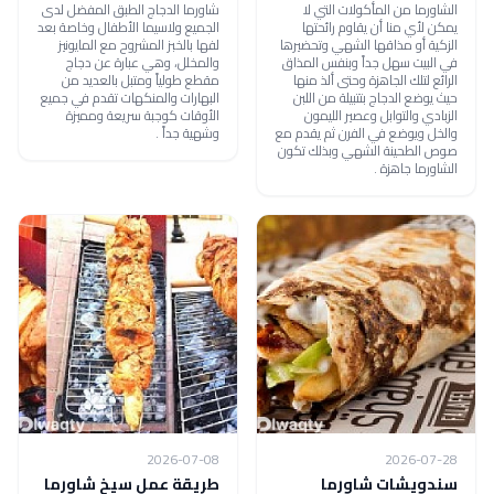
الشاورما من المأكولات التي لا
شاورما الدجاج الطبق المفضل لدى
يمكن لأي منا أن يقاوم رائحتها
الجميع ولاسيما الأطفال وخاصة بعد
الزكية أو مذاقها الشهي وتحضيرها
لفها بالخبز المشروح مع المايونيز
في البيت سهل جداً وبنفس المذاق
والمخلل، وهي عبارة عن دجاج
الرائع لتلك الجاهزة وحتى ألذ منها
مقطع طولياً ومتبل بالعديد من
حيث يوضع الدجاج بتتبيلة من اللبن
البهارات والمنكهات تقدم في جميع
الزبادي والتوابل وعصير الليمون
الأوقات كوجبة سريعة ومميزة
والخل ويوضع في الفرن ثم يقدم مع
وشهية جداً .
صوص الطحينة الشهي وبذلك تكون
الشاورما جاهزة .
2026-07-08
2026-07-28
سندويشات شاورما
طريقة عمل سيخ شاورما