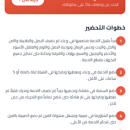
ابحث عن وصفات بناءً على مكوناتك.
خطوات التحضير
نبدأ بتتبيل اللحمة فنضعها في وعاء ثم نضيف البصل والطحينة واللبن
1
والخل والزيت ودبس الرمان وبودرة البصل والثوم والفلفل الأسود
والأحمر والزنجبيل والسبع بهارات والقرفة ونخلط حتى تمتزج جميع
النكهات بقطع اللحمة .
نضع اللحمة في وعاء ونغطيها ونتركها في التتبيلة ليلة كاملة أو 5
2
ساعات على الأقل .
نضع السمنة في مقلاة ونحميها جيداً ثم نضيف اللحمة ونحرك قليلاً ثم
3
نغطيها ونتركها على نار هادئة حتى تنضج تماماً مع التحريك من حين
لآخر .
نضع الشاورما في صينية ونشغل مشواة الفرن ثم نضع الصينية بالفرن
4
حتى تتحمّر اللحمة من الأعلى .