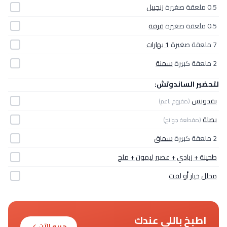
0.5 ملعقة صغيرة
زنجبيل
0.5 ملعقة صغيرة
قرفة
7 ملعقة صغيرة
1 بهارات
2 ملعقة كبيرة
سمنة
لتحضير الساندوتش:
بقدونس
(مفروم ناعم)
بصلة
(مقطعة جوانح)
2 ملعقة كبيرة
سماق
طحينة + زبادي + عصير ليمون + ملح
مخلل خيار أو لفت
اطبخ باللي عندك
جربه الآن