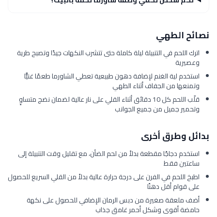
نصائح الطهي
اترك اللحم في التتبيلة ليلة كاملة حتى تتشرب النكهات جيدًا وتصبح طرية
وعصيرية
استخدم لية الغنم لإضافة دهون طبيعية تعطي الشاورما طعمًا غنيًّا
وتمنعها من الجفاف أثناء الطهي
قلّب اللحم كل 10 دقائق أثناء القلي على نار عالية لضمان نضج متساوٍ
وتحمير جميل من جميع الجوانب
بدائل وطرق أخرى
استخدم دجاجًا مقطعة بدلاً من لحم الضأن، مع تقليل وقت التتبيلة إلى
ساعتين فقط
اطبخ اللحم في الفرن على درجة حرارة عالية بدلاً من القلي السريع للحصول
على قوام أقل دهنًا
أضف ملعقة صغيرة من دبس الرمان الإضافي للحصول على نكهة
حامضة أقوى وشكل أحمر غامق جذاب