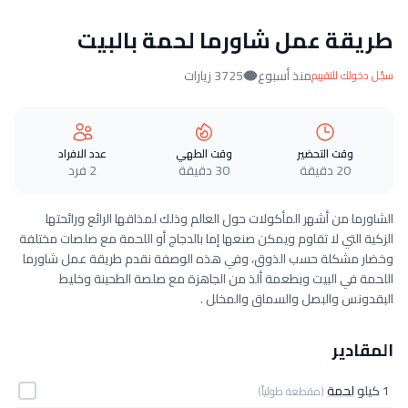
طريقة عمل شاورما لحمة بالبيت
منذ أسبوع
3725 زيارات
سجّل دخولك للتقييم
وقت التحضير
وقت الطهي
عدد الافراد
20 دقيقة
30 دقيقة
2 فرد
الشاورما من أشهر المأكولات حول العالم وذلك لمذاقها الرائع ورائحتها
الزكية التي لا تقاوم ويمكن صنعها إما بالدجاج أو اللحمة مع صلصات مختلفة
وخضار مشكلة حسب الذوق، وفي هذه الوصفة نقدم طريقة عمل شاورما
اللحمة في البيت وبطعمة ألذ من الجاهزة مع صلصة الطحينة وخليط
البقدونس والبصل والسماق والمخلل .
المقادير
1 كيلو
لحمة
(مقطعة طولياً)