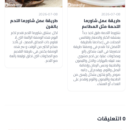
2026-07-08
2026-07-08
طريقة عمل شاورما
طريقة عمل شاورما اللحم
اللحمة مثل المطاعم
بالفرن
شاورما اللحمة طبق لذيذ جداً
لكل عشاق شاورما اللحم نقدم لكم
يعشقه الكبار والصغار وتتنافس
اليوم هذه الوصفة الرائعة التي لا
المحلات في إعدادها بالطريقة
تقاوم ذات المذاق المميز ، لن تأخذ
الأفضل لذا نقدم في وصفتنا طريقة
منكم الكثير من الوقت و سر هذه
تحضيرها في البيت بمذاق رائع
الوصفة يكمن في طريقة التقديم
وبمكونات عبارة عن لحم مشوي
مع المكونات التي تخلق توليفة رائعة
بعد تتبيله بالبهارات والخل والليمون
مع اللحم .
والطحينة ودبس الرمان وإضافة
البصل والثوم، ويقدم إلى جانبه
صوص رائع يتكون بشكل رئيسي من
الطحينة والليمون والثوم وتقدم على
الغداء أو العشاء .
0 التعليقات