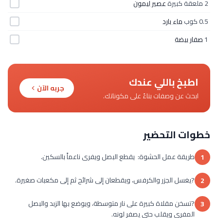
2 ملعقة كبيرة
عصير ليمون
0.5 كوب
ماء بارد
1
صفار بيضة
اطبخ باللي عندك
جربه الآن
ابحث عن وصفات بناءً على مكوناتك.
خطوات التحضير
طريقة عمل الحشوة: يقطع البصل ويفرى ناعماً بالسكين.
1
?يغسل الجزر والكرفس، ويقطعان إلى شرائح ثم إلى مكعبات صغيرة.
2
?تسخن مقلاة كبيرة على نار متوسطة، ويوضع بها الزبد والبصل
3
المفرى ويقلب حتى يصفر لونه.