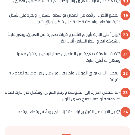
?يضغط على أطراف العجين بالشوكة حتى تتماسك طبقتى العجين.
18
?تقطع الأجزاء الزائدة من العجين بواسطة السكين، وتفرد على شكل
19
دائرة وتقطع بواسطة قطاعة على شكل أوراق شجر.
?يزين أعلى التارت بأوراق الشجر وكريات صغيرة من العجين، ويغرز قليلاً
20
بالشوكة ليخرج البخار الساخن أثناء الخَبز.
?تضاف ملعقة صغيرة من الماء إلى صفار البيض، ويخفق معها
21
ويدهن به أعلى التارت.
?يغطى التارت بورق الفويل، ويُخبز فى فرن عالى حرارة عالية لمدة 15
22
دقيقة.
?ثم تخفض الحرارة إلى المتوسط ويرفع الفويل، ويُكَمل خبز التارت لمدة
23
25 دقيقة أو حتى يصبح ذهبى اللون.
?يُخرج التارت من الفرن ويترك لدقائق حتى يهدأ، ثم يقطع ويقدم.
24