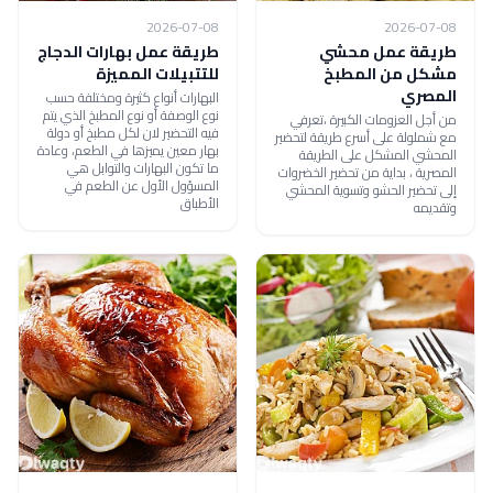
2026-07-08
2026-07-08
طريقة عمل محشي
طريقة عمل بهارات الدجاج
مشكل من المطبخ
للتتبيلات المميزة
المصري
البهارات أنواع كثيرة ومختلفة حسب
نوع الوصفة أو نوع المطبخ الذي يتم
من أجل العزومات الكبيرة ،تعرفي
فيه التحضير لان لكل مطبخ أو دولة
مع شملولة على أسرع طريقة لتحضير
بهار معين يميزها في الطعم، وعادة
المحشي المشكل على الطريقة
ما تكون البهارات والتوابل هي
المصرية ، بداية من تحضير الخضروات
المسؤول الأول عن الطعم في
إلى تحضير الحشو وتسوية المحشي
الأطباق
وتقديمه