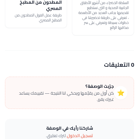
المطحون من المطبخ
السلطة الخضراء من أشهر الأطباق
الجانبية الصحية و التي نستطيع
المصري
تقديمها بجانب العديد من الأطعمة
طريقة عمل الفول المطحون من
، تعرفي على طريقة تحضيرها في
المطبخ المصري
خطوات بسيطة وتعرفي على سر
مذاقها الرائع
0 التعليقات
جرّبت الوصفة؟
⭐
كن أول من يقيّمها ويحكي لنا النتيجة — تقييمك يساعد
غيرك يقرر.
شاركنا رأيك في الوصفة
تسجيل الدخول
لترك تعليق.