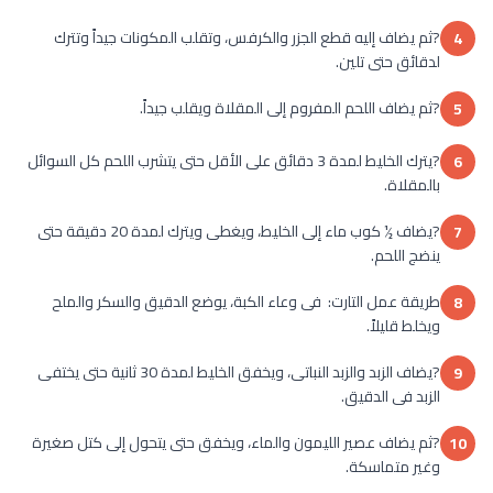
?ثم يضاف إليه قطع الجزر والكرفس، وتقلب المكونات جيداً وتترك
4
لدقائق حتى تلين.
?ثم يضاف اللحم المفروم إلى المقلاة ويقلب جيداً.
5
?يترك الخليط لمدة 3 دقائق على الأقل حتى يتشرب اللحم كل السوائل
6
بالمقلاة.
?يضاف ½ كوب ماء إلى الخليط، ويغطى ويترك لمدة 20 دقيقة حتى
7
ينضج اللحم.
طريقة عمل التارت: فى وعاء الكبة، يوضع الدقيق والسكر والملح
8
ويخلط قليلاً.
?يضاف الزبد والزبد النباتى، ويخفق الخليط لمدة 30 ثانية حتى يختفى
9
الزبد فى الدقيق.
?ثم يضاف عصير الليمون والماء، ويخفق حتى يتحول إلى كتل صغيرة
10
وغير متماسكة.