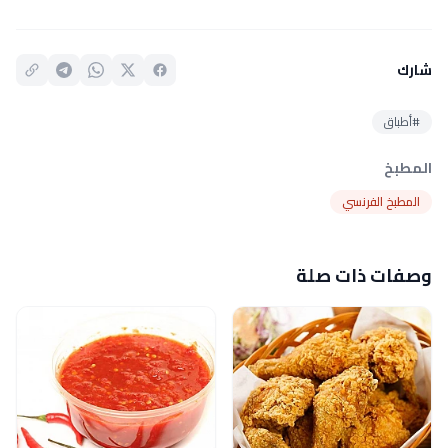
شارك
#أطباق
المطبخ
المطبخ الفرنسي
وصفات ذات صلة