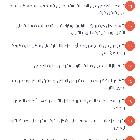
?يسكب العجين على الطاولة ويقسم إلى قسمين، ويجمع كل قسم
11
على شكل كرة.
?تغلف كل كرة بورق النايلون، ويترك فى الثلاجه لمدة ساعة على
12
الأقل، ويمكن تركه لليوم التالى.
?ثم يُخرج من الثلاجه، ويفرد أول جزء بالنشابة على شكل دائرة كبيرة
13
بسمك ½ سم.
?ينثر رزاز الزيت على صينية التارت وتفرد بها دائرة العجين.
14
?تكسر البيضة ويفصل الصفار عن البياض، ويخفق البياض ويدهن به
15
عجين التارت.
?ثم يسكب خليط اللحم المفروم داخل التارت، وتدهن أطراف العجين
16
بالماء.
يفرد الجزء الثانى من العجين على شكل دائرة، ويفرد على صينية التارت
17
ليغطيها.