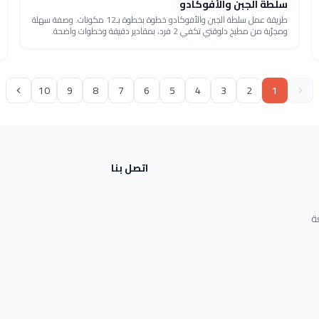
سلطة الجبن والأفوكادو
طريقة عمل سلطة الجبن والأفوكادو خطوة بخطوة بـ12 مكونات. وصفة سهلة
ومجرّبة من مطبخ دلوقتي تكفي 2 فرد، بمقادير دقيقة وخطوات واضحة.
10
9
8
7
6
5
4
3
2
1
اتصل بنا
ة