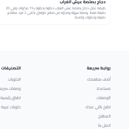
دجاج بصلصة عيش الغراب
طريقة عمل دجاج بصلصة عيش الغراب خطوة بخطوة بـ15 مكونات وفي 20
دقيقة فقط. وصفة سهلة ومجرّبة من مطبخ دلوقتي تكفي 2 فرد، بمقادير
دقيقة وخطوات واضحة.
روابط سريعة
التصنيفات
أضف مطعمك
الحلويات
مساعدة
وصفات سريع
الوصفات
اطباق رئيسية
اطبخ باللي عندك
حلويات غربية
المطابخ
اتصل بنا