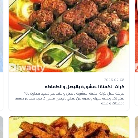
2026-07-08
كرات الكفتة المشوية بالبصل والطماطم
طريقة عمل كرات الكفتة المشوية بالبصل والطماطم خطوة بخطوة بـ10
مكونات. وصفة سهلة ومجرّبة من مطبخ دلوقتي تكفي 2 فرد، بمقادير دقيقة
وخطوات واضحة.