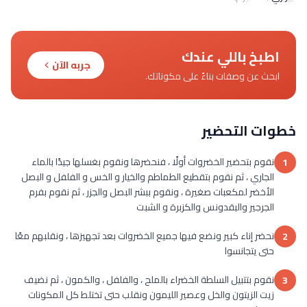
اطبخ باللي عندك
جربه الآن
ابحث عن وصفات بناءً على مكوناتك.
خطوات التحضير
نقوم بتحضير الخضروات أولًا ، فنحضرها ونقوم بغسلها جيدًا بالماء
1
الجاري ، ثم نقوم بتقطيع الطماطم والخيار و الخس و الفلفل و البصل
الأخضر لمكعبات صغيرة ، ونقوم ببشر البصل والجزر ، ثم نقوم بفرم
الجرجير والبقدونس والكزبرة و الشبت
نحضر إناء كبير ونضع فيها جميع الخضروات بعد تجهيزها ، ونقلبهم معًا
2
حتى يتجانسوا
نقوم بتتبيل السلطة الخضراء بالملح ، والفلفل ، والكمون ، ثم نضيف
3
زيت الزيتون والخل وعصير الليمون ونقلب حتى تختلط كل المكونات