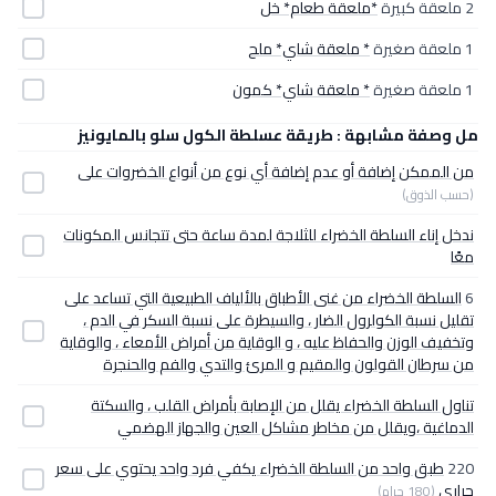
2 ملعقة كبيرة
*ملعقة طعام* خل
1 ملعقة صغيرة
* ملعقة شاي* ملح
1 ملعقة صغيرة
* ملعقة شاي* كمون
مل وصفة مشابهة : طريقة عسلطة الكول سلو بالمايونيز
من الممكن إضافة أو عدم إضافة أي نوع من أنواع الخضروات على
(حسب الذوق)
ندخل إناء السلطة الخضراء للثلاجة لمدة ساعة حتى تتجانس المكونات
معًا
6
السلطة الخضراء من غنى الأطباق بالألياف الطبيعية التي تساعد على
تقليل نسبة الكولرول الضار ، والسيطرة على نسبة السكر في الدم ،
وتخفيف الوزن والحفاظ عليه ، و الوقاية من أمراض الأمعاء ، والوقاية
من سرطان القولون والمقيم و المرئ والتدي والفم والحنجرة
تناول السلطة الخضراء يقلل من الإصابة بأمراض القلب ، والسكتة
الدماغية ،ويقلل من مخاطر مشاكل العين والجهاز الهضمي
220
طبق واحد من السلطة الخضراء يكفي فرد واحد يحتوي على سعر
حراري
(180 جرام)