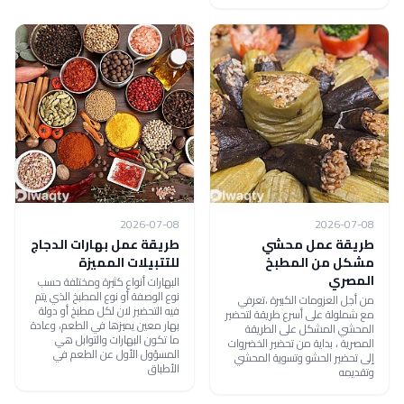
2026-07-08
2026-07-08
طريقة عمل محشي
طريقة عمل بهارات الدجاج
مشكل من المطبخ
للتتبيلات المميزة
المصري
البهارات أنواع كثيرة ومختلفة حسب
نوع الوصفة أو نوع المطبخ الذي يتم
من أجل العزومات الكبيرة ،تعرفي
فيه التحضير لان لكل مطبخ أو دولة
مع شملولة على أسرع طريقة لتحضير
بهار معين يميزها في الطعم، وعادة
المحشي المشكل على الطريقة
ما تكون البهارات والتوابل هي
المصرية ، بداية من تحضير الخضروات
المسؤول الأول عن الطعم في
إلى تحضير الحشو وتسوية المحشي
الأطباق
وتقديمه