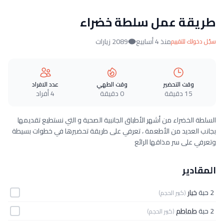
طريقة عمل سلطة خضراء
منذ 4 أسابيع
2089 زيارات
سجّل دخولك للتقييم
وقت التحضير
وقت الطهي
عدد الافراد
15 دقيقة
0 دقيقة
4 أفراد
السلطة الخضراء من أشهر الأطباق الجانبية الصحية و التي نستطيع تقديمها
بجانب العديد من الأطعمة ، تعرفي على طريقة تحضيرها في خطوات بسيطة
وتعرفي على سر مذاقها الرائع
المقادير
2 حبة
خيار
(كبير الحجم)
2 حبة
طماطم
(كبير الحجم)