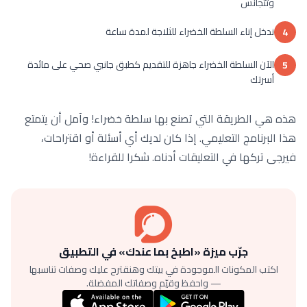
وتتجانس
ندخل إناء السلطة الخضراء للثلاجة لمدة ساعة
4
الآن السلطة الخضراء جاهزة للتقديم كطبق جانبي صحي على مائدة
5
أسرتك
هذه هي الطريقة التي تصنع بها سلطة خضراء! وآمل أن يتمتع
هذا البرنامج التعليمي. إذا كان لديك أي أسئلة أو اقتراحات،
فيرجى تركها في التعليقات أدناه. شكرا للقراءة!
جرّب ميزة «اطبخ بما عندك» في التطبيق
اكتب المكونات الموجودة في بيتك وهنقترح عليك وصفات تناسبها
— واحفظ وقيّم وصفاتك المفضلة.