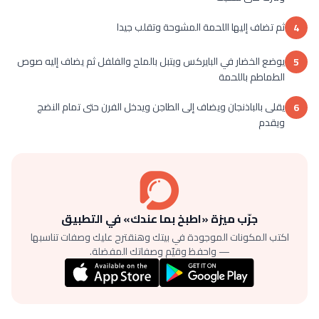
ثم تضاف إليها اللحمة المشوحة وتقلب جيدا
4
يوضع الخضار في البايركس ويتبل بالملح والفلفل ثم يضاف إليه صوص
5
الطماطم باللحمة
يقلى بالباذنجان ويضاف إلى الطاجن ويدخل الفرن حتى تمام النضج
6
ويقدم
جرّب ميزة «اطبخ بما عندك» في التطبيق
اكتب المكونات الموجودة في بيتك وهنقترح عليك وصفات تناسبها
— واحفظ وقيّم وصفاتك المفضلة.