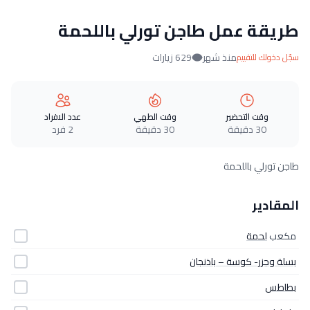
طريقة عمل طاجن تورلي باللحمة
منذ شهر
629 زيارات
سجّل دخولك للتقييم
وقت التحضير
وقت الطهي
عدد الافراد
30 دقيقة
30 دقيقة
2 فرد
طاجن تورلي باللحمة
المقادير
مكعب
لحمة
بسلة وجزر- كوسة – باذنجان
بطاطس