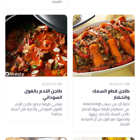
طعمه.
2026-07-08
2026-07-08
طاجن قطع السمك
طاجن اللحم بالفول
والخضار
السوداني
اخترنا لكِ من حساب @AlWASFA
تعلمي طريقة تحضير طاجن اللحم
علي انستقرام طريقة سهلة لتحضير
بالفول السوداني وأخبرينا هل أعجبكِ
طاجن السمك بالخضار، جربيها
مذاقه؟
وقدميها مع طبق من أرز الصيادية
اللذيذة.