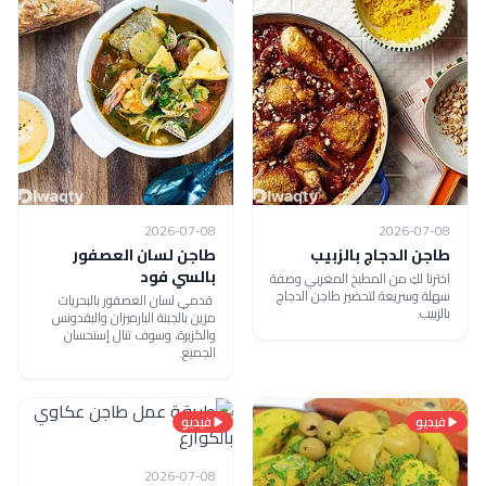
2026-07-08
2026-07-08
طاجن الدجاج بالزبيب
طاجن لسان العصفور
بالسي فود
اخترنا لكِ من المطبخ المغربي وصفة
سهلة وسريعة لتحضير طاجن الدجاج
قدمىِ لسان العصفور بالبحريات
بالزبيب.
مزين بالجبنة البارميزان والبقدونس
والكزبرة، وسوف تنال إستحسان
الجميع.
فيديو
فيديو
2026-07-08