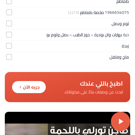
طماطم
1966654075
صلصة طماطم
(2273)
ثوم وبصل
حبة
بهارات وان بودرة – جوز الطيب – بصل وثوم بو
زبدة
ملح وفلفل
اطبخ باللي عندك
جربه الآن
ابحث عن وصفات بناءً على مكوناتك.