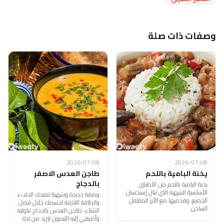
وصفات ذات صلة
2026-07-08
2026-07-08
يخنة البامية باللحم
طاجن العدس الاصفر
بالدجاج
يخنة البامية باللحم من الأطباق
الأساسية الشهية التي تنال إستحسان
وصفة جديدة وشهية تمنحك الدفء
الجميع، وقدميها مع الأرز المفلفل
والطاقة اللازمة لجسمك خلال فصل
الساخن.
الشتاء، طاجن العدس بالدجاج تناوليه
وأضيفي إليه الليمون ليزيد من لذة