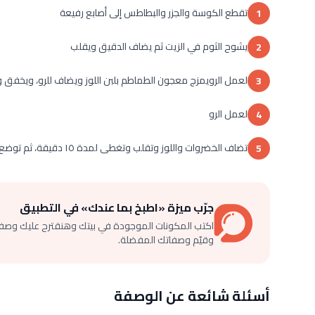
تقطع الكوسة والجزر والبطاطس إلى أصابع رفيعة
1
يشوح الثوم في الزيت ثم يضاف الدقيق ويقلب
2
لعمل الرويمزج معجون الطماطم بلبن اللوز ويضاف للرو، ويخفق 
3
لعمل الرو
4
تضاف الخضروات واللوز وتقلب وتغطى لمدة ١٥ دقيقة، ثم توضع في پايركس ويوضع في فرن حرارته ١٨٠مْ حتى يحمر الوجه، وتقدم
5
جرّب ميزة «اطبخ بما عندك» في التطبيق
اكتب المكونات الموجودة في بيتك وهنقترح عليك وصف
وقيّم وصفاتك المفضلة.
أسئلة شائعة عن الوصفة