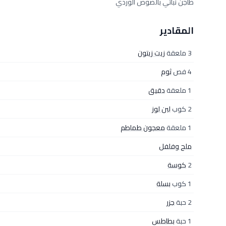
طاجن نباتي بالصوص الوردي
المقادير
3 ملعقة
زيت زيتون
4 فص
ثوم
1 ملعقة
دقيق
2 كوب
لبن لوز
1 ملعقة
معجون طماطم
ملح وفلفل
2
كوسة
1 كوب
بسلة
2 حبة
جزر
1 حبة
بطاطس