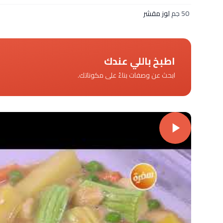
50 جم
لوز مقشر
اطبخ باللي عندك
ابحث عن وصفات بناءً على مكوناتك.