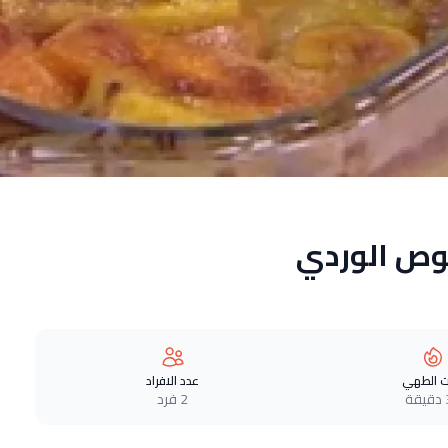
وص الوردي
 الطهي
عدد الافراد
ة
2 فرد