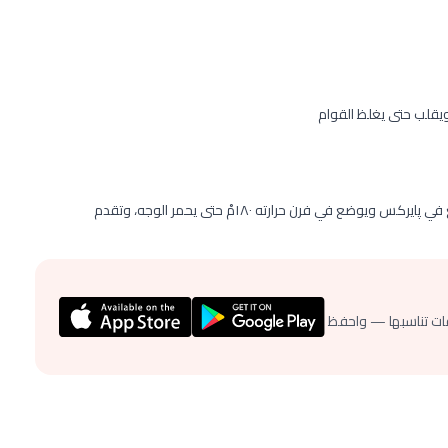
ويقلب حتى يغلظ القوام
ات تناسبها — واحفظ