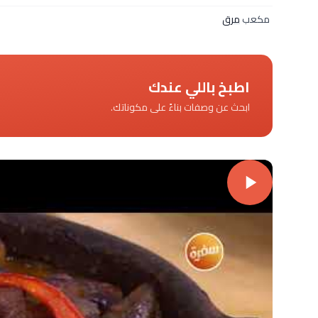
مكعب
مرق
اطبخ باللي عندك
ابحث عن وصفات بناءً على مكوناتك.