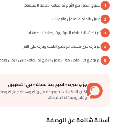
يشوح البصل مع الثوم ثم تضاف اللحمة المكعبات
1
وتتبل بالملح والفلفل والبهارات
2
ثم تضاف الطماطم المبشورة وصلصة الطماطم
3
ثم تترك حتى تتسبك ثم نضع البامية وتترك على النار
4
ثم توضع في طاجن حتى يكتمل النضج ثم يضاف دبس الرمان ويدخل
5
جرّب ميزة «اطبخ بما عندك» في التطبيق
اكتب المكونات الموجودة في بيتك وهنقترح عليك وصف
وقيّم وصفاتك المفضلة.
أسئلة شائعة عن الوصفة