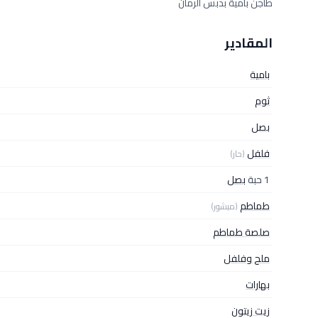
طاجن بامية بدبس الرمان
المقادير
بامية
ثوم
بصل
فلفل
(حار)
1 حبة
بصل
طماطم
(مبشور)
صلصة طماطم
ملح وفلفل
بهارات
زيت زيتون