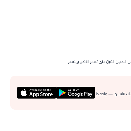
 الطاجن الفرن حتى تمام النضج ويقدم
ات تناسبها — واحفظ