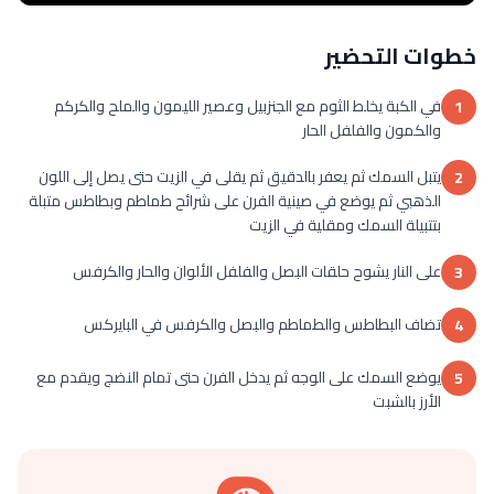
خطوات التحضير
في الكبة يخلط الثوم مع الجنزبيل وعصير الليمون والملح والكركم
1
والكمون والفلفل الحار
يتبل السمك ثم يعفر بالدقيق ثم يقلى في الزيت حتى يصل إلى اللون
2
الذهبي ثم يوضع في صينية الفرن على شرائح طماطم وبطاطس متبلة
بتتبيلة السمك ومقلية في الزيت
على النار يشوح حلقات البصل والفلفل الألوان والحار والكرفس
3
تضاف البطاطس والطماطم والبصل والكرفس في البايركس
4
يوضع السمك على الوجه ثم يدخل الفرن حتى تمام النضج ويقدم مع
5
الأرز بالشبت