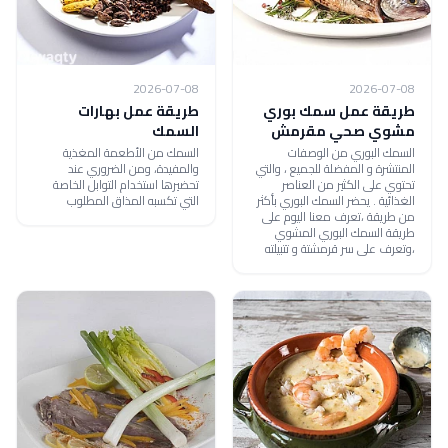
2026-07-08
2026-07-08
طريقة عمل سمك بوري
طريقة عمل بهارات
مشوي صحي مقرمش
السمك
السمك البوري من الوصفات
السمك من الأطعمة المغذية
المنتشرة و المفضلة للجميع ، والتي
والمفيدة، ومن الضروري عند
تحتوي على الكثير من العناصر
تحضيرها استخدام التوابل الخاصة
الغذائية . يحضر السمك البوري بأكثر
التي تكسبه المذاق المطلوب
من طريقة ،تعرف معنا اليوم على
طريقة السمك البوري المشوي
،وتعرف على سر قرمشتة و تتبيلته