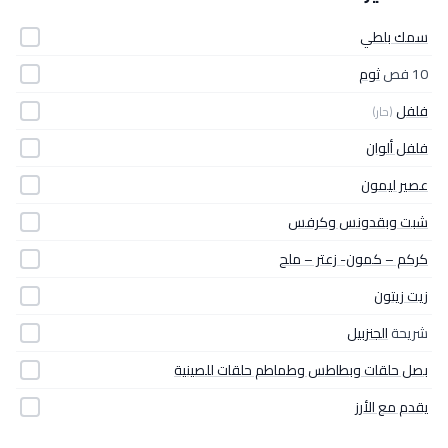
سمك بلطي
10 فص
ثوم
فلفل
(حار)
فلفل ألوان
عصير ليمون
شبت وبقدونس وكرفس
كركم – كمون- زعتر – ملح
زيت زيتون
شريحة
الجنزبيل
بصل حلقات وبطاطس وطماطم حلقات للصينية
يقدم مع الأرز