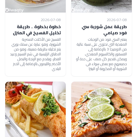
2026-07-08
2026-07-08
طريقة عمل شوربة سي
خطوة بخطوة .. طريقة
فود صيامي
تخليل الفسيخ في المنزل
يعتبر السي فود من الوجبات
الفسيخ من الأكلات المصرية
المغذية التي تحتوي على نسبة عالية
الشهيرة، وهو عبارة عن سمك بوري
من الاوميجا 3 بالإضافة إلى
يتم تخليله بطريقة معينة، وهو من
الفسفور والكالسيوم المغذي،
الاطباق الرئيسية في شم النسيم وعيد
ويمكن تقديم كل صنف على حدة أو
الفطر، ويقدم مع الرنجة والبصل
جميعهم مع بعض سواء في
الأخضر والليمون بالإضافة إلى الخبز
الشوربة أو المكرونة أو البيتزا
البلدي