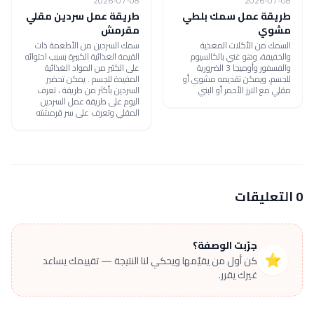
2026-07-08
2026-07-08
طريقة عمل سمك بلطي
طريقة عمل سردين مقلي
مشوي
مقرمش
السمك من الأكلات المغذية
سمك السردين من الأطعمة ذات
والخفيفة، وهو غني بالكالسيوم
القيمة الغذائية الكبيرة بسبب احتوائه
والفسفور وأوميجا 3 الضرورية
على الكثير من المواد الغذائية
للجسم، ويمكن تقديمه مشوي أو
المفيدة للجسم . يمكن تحضير
مقلي مع الارز الأحمر أو البني
السردين بأكثر من طريقة ، تعرف
اليوم على طريقة عمل السردين
المقلي وتعرف على سر قرمشته
0 التعليقات
جرّبت الوصفة؟
⭐
كن أول من يقيّمها ويحكي لنا النتيجة — تقييمك يساعد
غيرك يقرر.