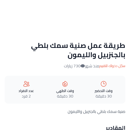
طريقة عمل صنية سمك بلطي
بالجنزبيل والليمون
منذ شهر
730 زيارات
سجّل دخولك للتقييم
وقت التحضير
وقت الطهي
عدد الافراد
30 دقيقة
30 دقيقة
2 فرد
صنية سمك بلطي بالجنزبيل والليمون
المقادير