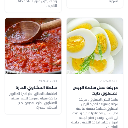
الشهية .
وبذلك يكون طبق السلطة جاهزاً
للتقديم .
2026-07-08
2026-07-08
طريقة عمل سلطة البيض
سلطة المشاوي الحارة
المسلوق دايت
لعاشقات المذاق الحار اخترنا لكِ اليوم
طريقة سهلة وسريعة لتحضير سلطة
سلطة البيض المسلوق ، طريقة
المشاوي الحارة لتقديمها مع
سهلة و سريعة لتقديم البيض
أطباقك المميزة.
المسلوق كسلطة خفيفة مناسبة
للدايت ، لأن مكوناتها صحية و لذيذة
في نفس الوقت و تمنح الجسم
البروتين لتوليد الطاقة اللازمة و خاصة
ً للرياضيين .