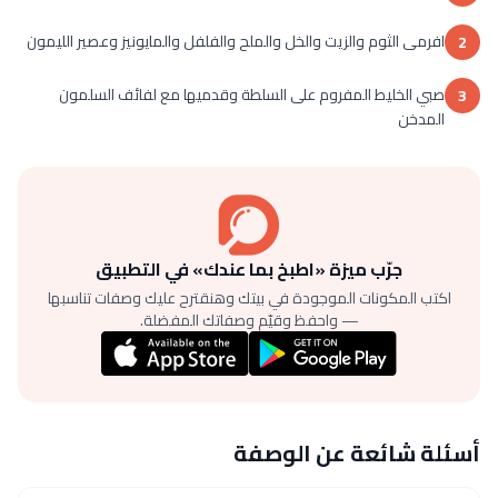
افرمى الثوم والزيت والخل والملح والفلفل والمايونيز وعصير الليمون
2
صبي الخليط المفروم على السلطة وقدميها مع لفائف السلمون
3
المدخن
جرّب ميزة «اطبخ بما عندك» في التطبيق
اكتب المكونات الموجودة في بيتك وهنقترح عليك وصفات تناسبها
— واحفظ وقيّم وصفاتك المفضلة.
أسئلة شائعة عن الوصفة