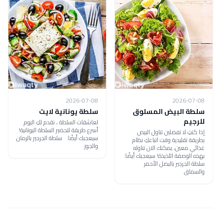
2026-07-08
2026-07-08
سلطة البيض المسلوق
سلطة يونانية لايت
للرجيم
لعاشقات السلطة ، نقدم لكِ اليوم
أسرع طريقة لتحضير السلطة اليونانية!
إذا كنتِ لا تفضلين تناول البيض
سيعجبك أيضًا: سلطة الجرجير بالرمان
بطريقة تقليدية وقت اتباعكِ نظام
والجوز
غذائي معين، يمكنك الان تناوله
بهذه الوصفة اللذيذة! سيعجبك أيضًا:
سلطة الجرجير بالبصل الأحمر
والسماق