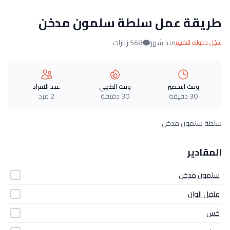
طريقة عمل سلطة سلمون مدخن
منذ شهر
568 زيارات
سجّل دخولك للتقييم
وقت التحضير
وقت الطهي
عدد الافراد
30 دقيقة
30 دقيقة
2 فرد
سلطة سلمون مدخن
المقادير
سلمون مدخن
فلفل الوان
خس