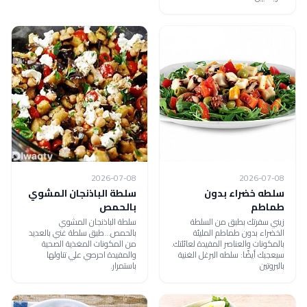
2026-07-08
2026-07-08
سلطه خضراء بدون
سلطة الباذنجان المشوي
طماطم
بالحمص
زيني سفرتك بطبق من السلطة
سلطة الباذنجان المشوي
الخضراء بدون طماطم المليئة
بالحمص...طبق سلطة غني بالعديد
بالمكونات والعناصر المفيدة لعائلتك.
من المكونات المغذية الصحية
سيعجبك أيضًا: سلطه البرغل الغنية
والمفيدة احرصي علي تناولها
بالبروتين
باستمرار.