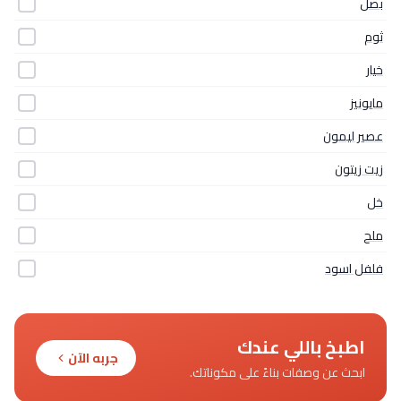
بصل
ثوم
خيار
مايونيز
عصير ليمون
زيت زيتون
خل
ملح
فلفل اسود
اطبخ باللي عندك
جربه الآن
ابحث عن وصفات بناءً على مكوناتك.