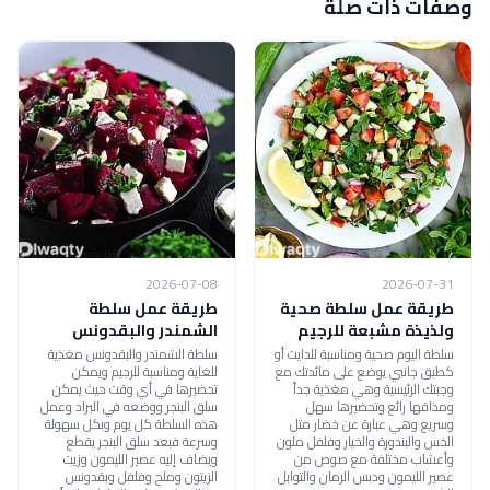
وصفات ذات صلة
2026-07-08
2026-07-31
طريقة عمل سلطة صحية
طريقة عمل سلطة
ولذيذة مشبعة للرجيم
الشمندر والبقدونس
سلطة اليوم صحية ومناسبة للدايت أو
سلطة الشمندر والبقدونس مغذية
كطبق جانبي يوضع على مائدتك مع
للغاية ومناسبة للرجيم ويمكن
وجبتك الرئيسية وهي مغذية جداً
تحضيرها في أي وقت حيث يمكن
ومذاقها رائع وتحضيرها سهل
سلق البنجر ووضعه في البراد وعمل
وسريع وهي عبارة عن خضار مثل
هذه السلطة كل يوم وبكل سهولة
الخس والبندورة والخيار وفلفل ملون
وسرعة فبعد سلق البنجر يقطع
وأعشاب مختلفة مع صوص من
ويضاف إليه عصير الليمون وزيت
عصير الليمون ودبس الرمان والتوابل
الزيتون وملح وفلفل وبقدونس