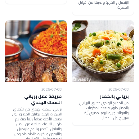
الزنجبيل و الكزبرة و غيرها من التوابل
العطرية .
2026-07-08
2026-07-08
برياني بالخضار
طريقة عمل برياني
السمك الهندي
من المطبخ الهندي حضري البرياني
بالخضار طبق متعدد المكونات
برياني السمك الهندي من الأطباق
والفوائد، جربيه اليوم. حضري أيضًا:
الشهيرة بالهند بتوابلها المميزة التي
سبرينج رول بالخضار
تضيف للأكلة مذاقاً رائعاً حيث يتم
طهي السمك بصلصة من البصل
والفلفل الأخضر والثوم والزنجبيل
والليمون والكزبرة والطماطم ومن
ثم وضعها على الأرز البرياني