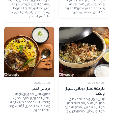
والخضروات، وفي هذه الوصفة
رائعة من التوابل، ثم يحضر الأرز مع
يستخدم لحم البقر لتحضيرها مع زينة
نفس الخلطة ويضافان لبعضهما ،
من البصل المحمص والكزبرة.
ويقدم الطبق برياني لحم هندي لذيذ
ساخناً مع الصوص.
2026-07-08
2026-07-08
طريقة عمل برياني سهل
برياني لحم
ولذيذ
حضري برياني لحم وزيني الوجه
بالبصل المفروم والكزبرة الخضراء
برياني سهل ولذيذ باللحم ، طبق
والمكسرات المحمصة حسب الرغبة
مميز بطريقة احترافية اصلية يحضر
وقدميه ساخنا. حضري أيضًا: شاورما
من الارز البسمتس ز مجموعة كبيرة
باللحم المفروم
من التوابل مثل الكركمو الهال و