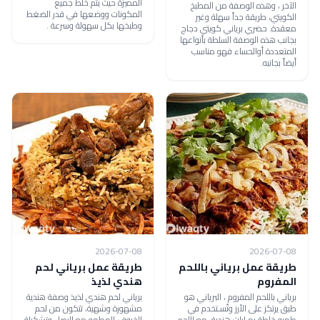
المميزة حيث يتم خلط جميع
الآخر ، وهذه الوصفة من المطبخ
المكونات ووضعها في قدر الضغط
الكويتي، طريقة جداً سهلة وغير
وطبخها بكل سهولة وسرعة .
معقدة. حضري برياني كويتي دجاج
بجانب هذه الوصفة السلطة بأنواعها
المتعددة أوالحساء فهو مناسب
أيضاً بجانبه.
2026-07-08
2026-07-08
طريقة عمل برياني باللحم
طريقة عمل برياني لحم
المفروم
هندي لذيذ
برياني باللحم المفروم ، البرياني هو
برياني لحم هندي لذيذ وصفة هندية
طبق يرتكز على الأرز وتُسـتخدم في
مشهورة وشهية، تتكون من لحم
طهيه خلطة بهـارات هندية، مع اللحم
الخروف المطهو مع البصل وتشكيلة