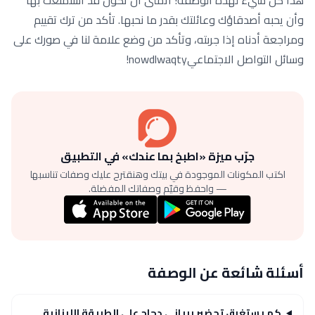
هذا كل شيء لهذه الوصفة! أتمنى أن تكون قد استمتعت بها
وأن يحبه أصدقاؤك وعائلتك بقدر ما نحبها. تأكد من ترك تقييم
ومراجعة أدناه إذا جربته، وتأكد من وضع علامة لنا في صورك على
وسائل التواصل الاجتماعيnowdlwaqty!
جرّب ميزة «اطبخ بما عندك» في التطبيق
اكتب المكونات الموجودة في بيتك وهنقترح عليك وصفات تناسبها
— واحفظ وقيّم وصفاتك المفضلة.
أسئلة شائعة عن الوصفة
كم يستغرق تحضير برياني دجاج على الطريقة اللبنانية