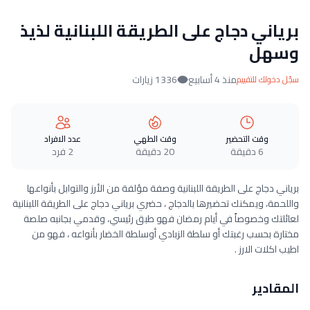
برياني دجاج على الطريقة اللبنانية لذيذ
وسهل
منذ 4 أسابيع
1336 زيارات
سجّل دخولك للتقييم
وقت التحضير
وقت الطهي
عدد الافراد
6 دقيقة
20 دقيقة
2 فرد
برياني دجاج على الطريقة اللبنانية وصفة مؤلفة من الأرز والتوابل بأنواعها
واللحمة، ويمكنك تحضيرها بالدجاج ، حضري برياني دجاج على الطريقة اللبنانية
لعائلتك وخصوصاً في أيام رمضان فهو طبق رئيسي، وقدمي بجانبه صلصة
مختارة بحسب رغبتك أو سلطة الزبادي أوسلطة الخضار بأنواعه ، فهو من
اطيب اكلات الارز .
المقادير