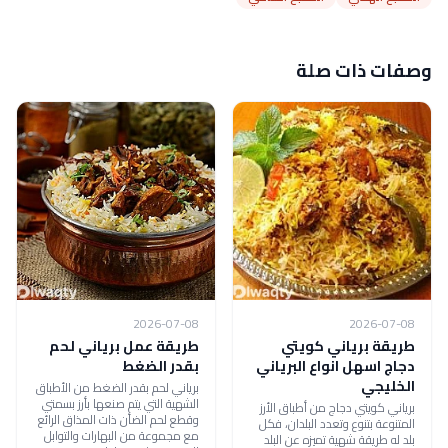
وصفات ذات صلة
2026-07-08
2026-07-08
طريقة برياني كويتي
طريقة عمل برياني لحم
دجاج اسهل انواع البرياني
بقدر الضغط
الخليجي
برياني لحم بقدر الضغط من الأطباق
الشهية التي يتم صنعها بأرز بسمتي
برياني كويتي دجاج من أطباق الأرز
وقطع لحم الضأن ذات المذاق الرائع
المتنوعة بتنوع وتعدد البلدان، فكل
مع مجموعة من البهارات والتوابل
بلد له طريقة شهية تميزه عن البلد