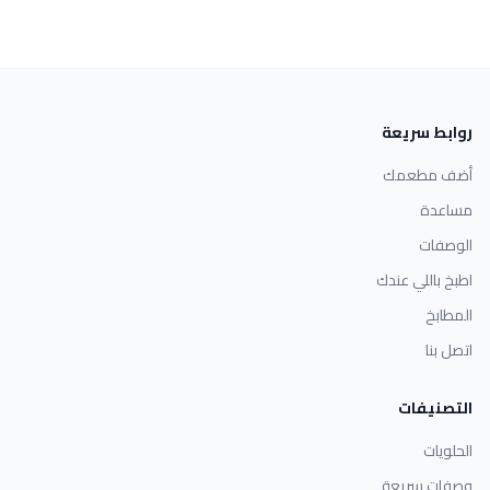
روابط سريعة
أضف مطعمك
مساعدة
الوصفات
اطبخ باللي عندك
المطابخ
اتصل بنا
التصنيفات
الحلويات
وصفات سريعة