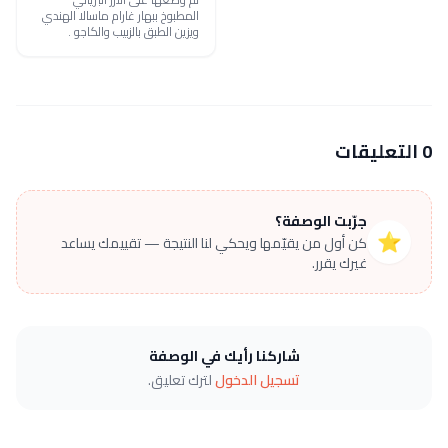
المطبوخ ببهار غارام ماسالا الهندي
ويزين الطبق بالزبيب والكاجو .
0 التعليقات
جرّبت الوصفة؟
⭐
كن أول من يقيّمها ويحكي لنا النتيجة — تقييمك يساعد
غيرك يقرر.
شاركنا رأيك في الوصفة
تسجيل الدخول
لترك تعليق.