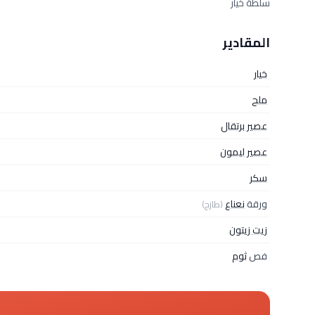
سلطة خيار
المقادير
خيار
ملح
عصير برتقال
عصير ليمون
سكر
ورقة
نعناع
(طازج)
زيت زيتون
فص
ثوم