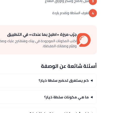
تتبل بالملح وسكر وأوراق النعناع
3
تغرف السلطة وتقدم باردة
4
جرّب ميزة «اطبخ بما عندك» في التطبيق
اكتب المكونات الموجودة في بيتك وهنقترح عليك وصف
وقيّم وصفاتك المفضلة.
أسئلة شائعة عن الوصفة
كم يستغرق تحضير سلطة خيار؟
ما هي مكونات سلطة خيار؟