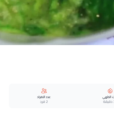
 الطهي
عدد الافراد
ة
2 فرد