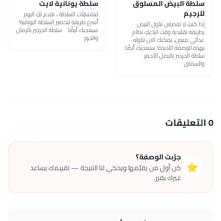
سلطة البيض المسلوق
سلطة يونانية لايت
للرجيم
لعاشقات السلطة ، نقدم لكِ اليوم
أسرع طريقة لتحضير السلطة اليونانية!
إذا كنتِ لا تفضلين تناول البيض
سيعجبك أيضًا: سلطة الجرجير بالرمان
بطريقة تقليدية وقت اتباعكِ نظام
والجوز
غذائي معين، يمكنك الان تناوله
بهذه الوصفة اللذيذة! سيعجبك أيضًا:
سلطة الجرجير بالبصل الأحمر
والسماق
0 التعليقات
جرّبت الوصفة؟
⭐
كن أول من يقيّمها ويحكي لنا النتيجة — تقييمك يساعد
غيرك يقرر.