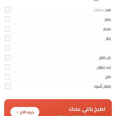
بنجر
(مسلوق)
رمان
جرجير
خيار
خل تفاح
زيت زيتون
ملح
فلفل أسود
اطبخ باللي عندك
جربه الآن