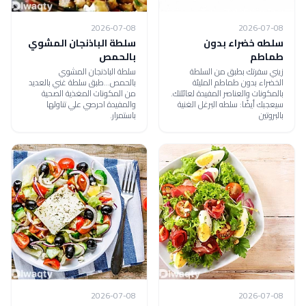
2026-07-08
2026-07-08
سلطه خضراء بدون
سلطة الباذنجان المشوي
طماطم
بالحمص
زيني سفرتك بطبق من السلطة
سلطة الباذنجان المشوي
الخضراء بدون طماطم المليئة
بالحمص...طبق سلطة غني بالعديد
بالمكونات والعناصر المفيدة لعائلتك.
من المكونات المغذية الصحية
سيعجبك أيضًا: سلطه البرغل الغنية
والمفيدة احرصي علي تناولها
بالبروتين
باستمرار.
2026-07-08
2026-07-08