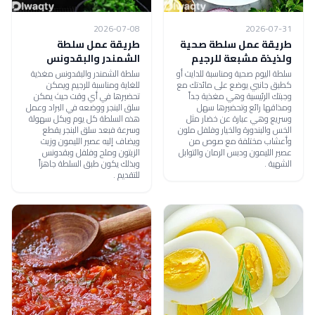
2026-07-08
2026-07-31
طريقة عمل سلطة صحية
طريقة عمل سلطة
ولذيذة مشبعة للرجيم
الشمندر والبقدونس
سلطة اليوم صحية ومناسبة للدايت أو
سلطة الشمندر والبقدونس مغذية
كطبق جانبي يوضع على مائدتك مع
للغاية ومناسبة للرجيم ويمكن
وجبتك الرئيسية وهي مغذية جداً
تحضيرها في أي وقت حيث يمكن
ومذاقها رائع وتحضيرها سهل
سلق البنجر ووضعه في البراد وعمل
وسريع وهي عبارة عن خضار مثل
هذه السلطة كل يوم وبكل سهولة
الخس والبندورة والخيار وفلفل ملون
وسرعة فبعد سلق البنجر يقطع
وأعشاب مختلفة مع صوص من
ويضاف إليه عصير الليمون وزيت
عصير الليمون ودبس الرمان والتوابل
الزيتون وملح وفلفل وبقدونس
الشهية .
وبذلك يكون طبق السلطة جاهزاً
للتقديم .