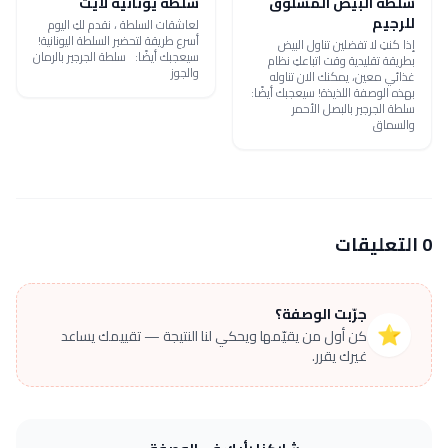
سلطة البيض المسلوق
سلطة يونانية لايت
للرجيم
لعاشقات السلطة ، نقدم لكِ اليوم
أسرع طريقة لتحضير السلطة اليونانية!
إذا كنتِ لا تفضلين تناول البيض
سيعجبك أيضًا: سلطة الجرجير بالرمان
بطريقة تقليدية وقت اتباعكِ نظام
والجوز
غذائي معين، يمكنك الان تناوله
بهذه الوصفة اللذيذة! سيعجبك أيضًا:
سلطة الجرجير بالبصل الأحمر
والسماق
0 التعليقات
جرّبت الوصفة؟
⭐
كن أول من يقيّمها ويحكي لنا النتيجة — تقييمك يساعد
غيرك يقرر.