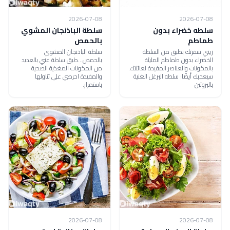
2026-07-08
2026-07-08
سلطه خضراء بدون
سلطة الباذنجان المشوي
طماطم
بالحمص
زيني سفرتك بطبق من السلطة
سلطة الباذنجان المشوي
الخضراء بدون طماطم المليئة
بالحمص...طبق سلطة غني بالعديد
بالمكونات والعناصر المفيدة لعائلتك.
من المكونات المغذية الصحية
سيعجبك أيضًا: سلطه البرغل الغنية
والمفيدة احرصي علي تناولها
بالبروتين
باستمرار.
2026-07-08
2026-07-08