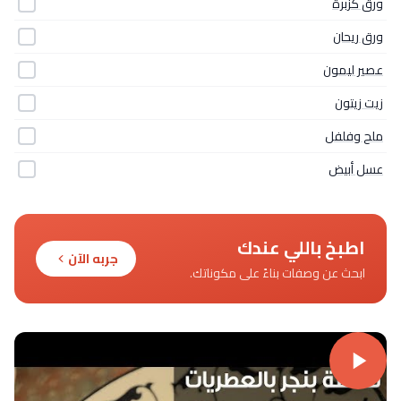
ورق كزبرة
ورق ريحان
عصير ليمون
زيت زيتون
ملح وفلفل
عسل أبيض
اطبخ باللي عندك
جربه الآن
ابحث عن وصفات بناءً على مكوناتك.