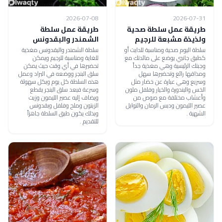
2026-07-08
2026-07-31
طريقة عمل سلطة صحية
طريقة عمل سلطة
ولذيذة مشبعة للرجيم
الشمندر والبقدونس
سلطة اليوم صحية ومناسبة للدايت أو
سلطة الشمندر والبقدونس مغذية
كطبق جانبي يوضع على مائدتك مع
للغاية ومناسبة للرجيم ويمكن
وجبتك الرئيسية وهي مغذية جداً
تحضيرها في أي وقت حيث يمكن
ومذاقها رائع وتحضيرها سهل
سلق البنجر ووضعه في البراد وعمل
وسريع وهي عبارة عن خضار مثل
هذه السلطة كل يوم وبكل سهولة
الخس والبندورة والخيار وفلفل ملون
وسرعة فبعد سلق البنجر يقطع
وأعشاب مختلفة مع صوص من
ويضاف إليه عصير الليمون وزيت
عصير الليمون ودبس الرمان والتوابل
الزيتون وملح وفلفل وبقدونس
الشهية .
وبذلك يكون طبق السلطة جاهزاً
للتقديم .