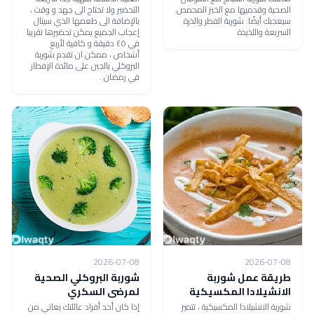
الصحية وقدميها مع الخبز المحمص.
التحضير ولا تحتاج الى جهد و وقت ،
سيعجبك أيضًا: شوربة الفطر والذرة
بالإضافة الى طعمها الذي سينال
السريعة واللذيذة
إعجاب الجميع يمكن تحضيرها تقريبا
في ٤٥ دقيقة و كافية لأربع
أشخاص ، ممكن ان تقدم شوربة
البروكلي بالجبن على مائدة الإفطار
في رمضان .
2026-07-08
2026-07-08
طريقة عمل شوربة
شوربة البروكلي الصحية
الانشيلادا المكسيكية
لمرضى السكري
شوربة الانشيلادا المكسيكية ، تتميز
إذا كان أحد أفراد عائلتك يعاني من