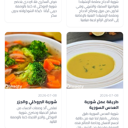
شوربة الدجاج بصلصة الإنشيلادا
مرض السكري فلا تترددي بتحضير
بقوامها السميك والشهي وهي
شوربة البروكلي له كما بالوصفة.
تتكون من مرق وشرائح الدجاج
جربي أيضًا: كيكة الشوكولاته بدون
وصلصة الإنشيلادا الغنية بالإضافة
سكر
إلى المذاق الرائع لجبنة فيلفيتا .
2026-07-08
2026-07-08
طريقة عمل شوربة
شوربة البروكلي والجزر
العدس السورية
تعلمي ألذ وصفات الحساء من
مطبخ الجميلة وحضري شوربة
شوربة العدس السورية طبق
البروكلي والجزر اللذيذة كما بالوصفة
رمضاني بامتياز لما فيه من طاقة
التالية.
لجسم الانسان وخاصة الصائم هذه
الوصفة مقدمة من الشيف بلال