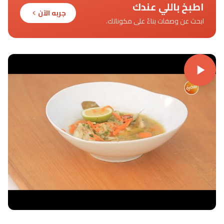
اطبخ باللي عندك
جربه الآن
ابحث عن وصفات بناءً على مكوناتك.