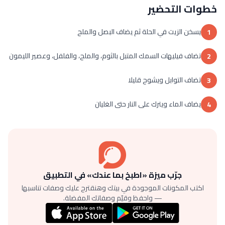
خطوات التحضير
يسخن الزيت في الحلة ثم يضاف البصل والملح
1
تضاف فيليهات السمك المتبل بالثوم، والملح، والفلفل، وعصير الليمون
2
تضاف التوابل ويشوح قليلا
3
يضاف الماء ويترك على النار حتى الغليان
4
جرّب ميزة «اطبخ بما عندك» في التطبيق
اكتب المكونات الموجودة في بيتك وهنقترح عليك وصفات تناسبها
— واحفظ وقيّم وصفاتك المفضلة.