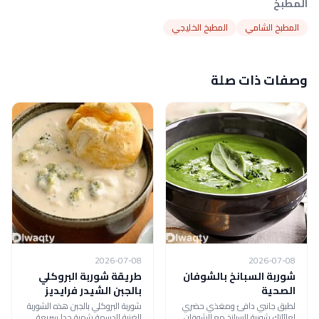
المطبخ
المطبخ الشامي
المطبخ الخليجي
وصفات ذات صلة
2026-07-08
2026-07-08
شوربة السبانخ بالشوفان
طريقة شوربة البروكلي
الصحية
بالجبن الشيدر فرايديز
لطبق جانبي دافئ ومغذي حضري
شوربة البروكلي بالجبن هذه الشوربة
لعائلتك شوربة السبانخ مع الشوفان
الغنية الدسمة شهية جدا سريعة