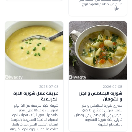
صالح من مطعم النافورة ابراج
الامارات
2026-07-08
2026-07-08
شوربة البطاطس والجزر
طريقة عمل شوربة الذرة
والشوفان
الكريمية
حضري شوربة البطاطس والجزر
شوربة الذرة الكريمية من الذ انواع
لإفطار شهي ومُشبع إذا كنتِ
الشوربات ، واغناها فهي تتميز
تحرصين علي إتباع صحي في رمضان.
بطعمها الغني الرائع ، فحبات الذرة
تناولي أيضًا: شوربة الشعيرية
الصفراء الناضجة الممزوجة بالكريمة
بالطماطم الشهية
البيضاء ، تكسب الطبق مذاقا رائعا،
وعادة ما تحضر شوربة الذرة الكريمية