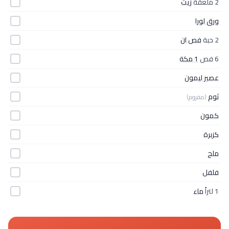
2 ملعقة
زيت
ورق لورا
2 حبة
فص ان
6 فص
1 مكة
عصير ليمون
ثوم
(مفروم)
كمون
كزبرة
ملح
فلفل
1 لتراً
ماء