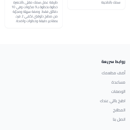
سمك بالطحينة
طريقة عمل سمك مقلى بالخميرة
خطوة بخطوة بـ9 مكونات وفي 10
دقائق فقط. وصفة سهلة ومجرّبة
من مطبخ دلوقتي تكفي 2 فرد،
بمقادير دقيقة وخطوات واضحة.
روابط سريعة
أضف مطعمك
مساعدة
الوصفات
اطبخ باللي عندك
المطابخ
اتصل بنا