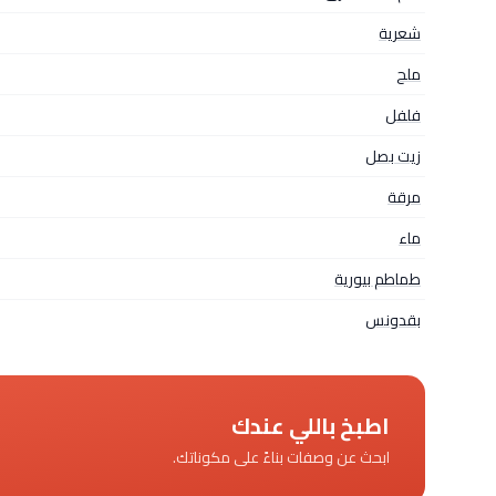
شعرية
ملح
فلفل
زيت بصل
مرقة
ماء
طماطم بيورية
بقدونس
اطبخ باللي عندك
ابحث عن وصفات بناءً على مكوناتك.