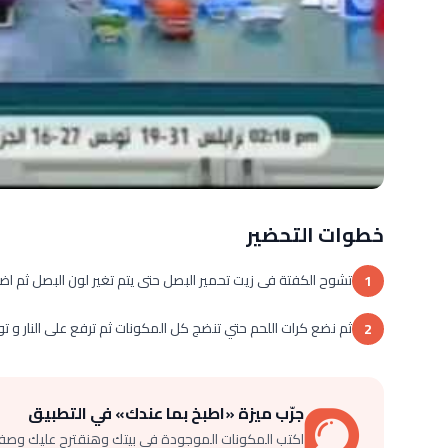
خطوات التحضير
تشوح الكفتة فى زيت تحمير البصل حتى يتم تغير لون البصل ثم اضا
1
ثم نضع كرات اللحم حتي تنضج كل المكونات ثم ترفع على النار و 
2
جرّب ميزة «اطبخ بما عندك» في التطبيق
اكتب المكونات الموجودة في بيتك وهنقترح عليك وصف