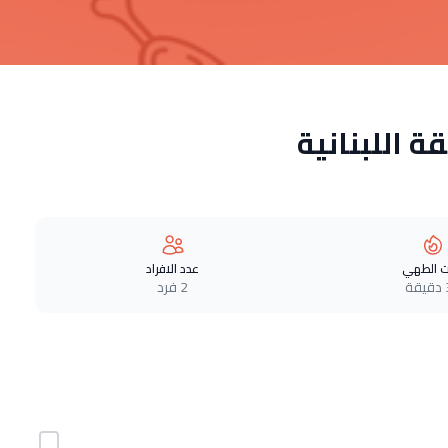
 اللبنانية
 الطهي
عدد الافراد
ة
2 فرد