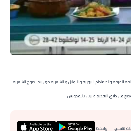
فة المرقة والطماطم البيورية و التوابل و الشعرية حتى يتم نضوج الشعرية
توضع فى طبق التقديم و تزين بالبقدونس
ات تناسبها — واحفظ