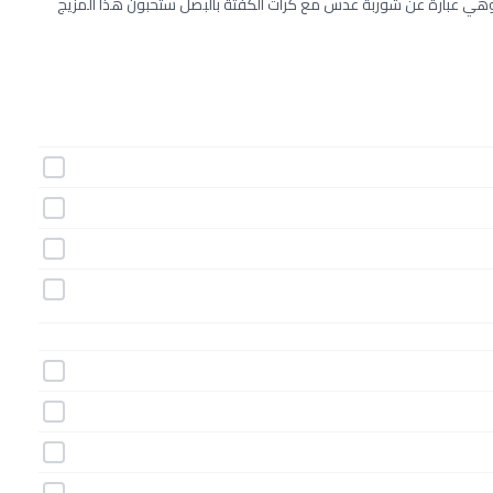
وهي عبارة عن شوربة عدس مع كرات الكفتة بالبصل ستحبون هذا المزيج