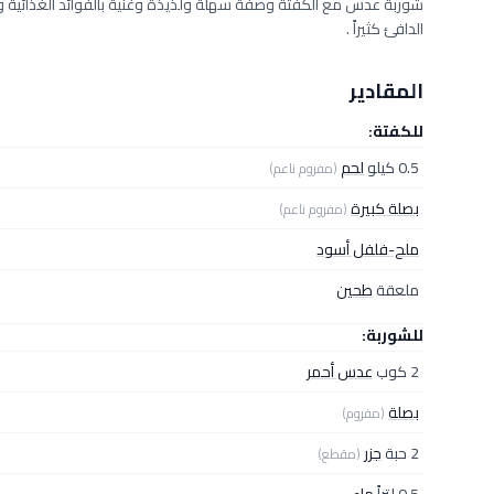
شوربة عدس مع الكفتة وصفة سهلة ولذيذة وغنية بالفوائد الغذائية 
الدافئ كثيراً .
المقادير
للكفتة:
0.5 كيلو
لحم
(مفروم ناعم)
بصلة كبيرة
(مفروم ناعم)
ملح-فلفل أسود
ملعقة
طحين
للشوربة:
2 كوب
عدس أحمر
بصلة
(مفروم)
2 حبة
جزر
(مقطع)