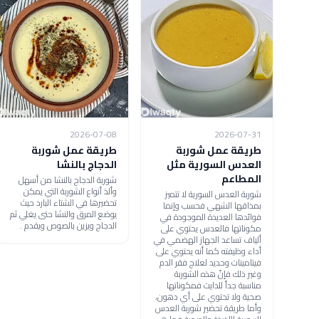
2026-07-08
2026-07-31
طريقة عمل شوربة
طريقة عمل شوربة
العدس السورية مثل
الدجاج بالنشا
المطاعم
شوربة الدجاج بالنشا من أسهل
وألذ أنواع الشوربة التي يمكن
شوربة العدس السورية لا تتميز
تحضيرها في الشتاء البارد حيث
بمذاقها الشهي فحسب وإنما
يوضع المرق والنشا حتى يغلي ثم
فوائدها العديدة الموجودة في
الدجاج ويزين بالصوص ويقدم .
مكوناتها فالعدس يحتوي على
ألياف تساعد الجهاز الهضمي في
أداء وظيفته كما أنه يحتوي على
فيتامينات وحديد لعلاج فقر الدم
وغير ذلك فإنّ هذه الشوربة
مناسبة جداً للدايت فمكوناتها
صحية ولا تحتوي على أي دهون،
وأما طريقة تحضير شوربة العدس