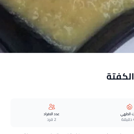
لكفتة
 الطهي
عدد الافراد
ة
2 فرد