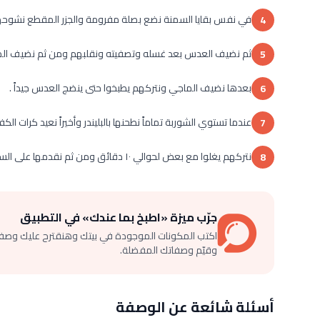
في نفس بقايا السمنة نضع بصلة مفرومة والجزر المقطع نشوحه
4
ثم نضيف العدس بعد غسله وتصفيته ونقلبهم ومن ثم نضيف الماء
5
بعدها نضيف الماجي ونتركهم يطبخوا حتى ينضج العدس جيداً .
6
عندما تستوي الشوربة تماماً نطحنها بالبليندر وأخيراً نعيد كرات الكف
7
نتركهم يغلوا مع بعض لحوالي ١٠ دقائق ومن ثم نقدمها على السفرة وصحة وهنا .
8
جرّب ميزة «اطبخ بما عندك» في التطبيق
اكتب المكونات الموجودة في بيتك وهنقترح عليك وصف
وقيّم وصفاتك المفضلة.
أسئلة شائعة عن الوصفة