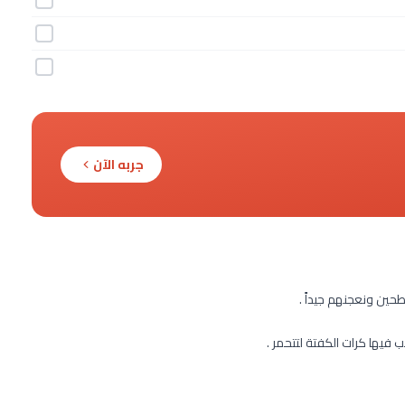
جربه الآن
ين ونعجنهم جيداً .
يها كرات الكفتة لتتحمر .