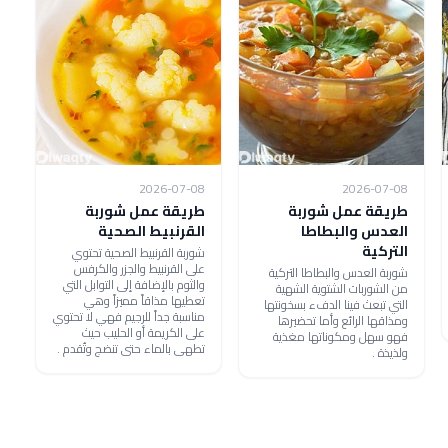
2026-07-08
2026-07-08
طريقة عمل شوربة
طريقة عمل شوربة
العدس والبطاطا
القرنبيط الصحية
التركية
شوربة القرنبيط الصحية تحتوي
على القرنبيط والجزر والكرفس
شوربة العدس والبطاطا التركية
والثوم بالإضافة إلى التوابل التي
من الشوربات الشتوية الشهية
تعطيها مذاقاً مميزاً وهي
التي تبعث فينا الدفء بسخونتها
مناسبة جداً للرجيم فهي لا تحتوي
ومذاقها الرائع وأما تحضيرها
على الكريمة أو الحليب حيث
فهو سهل ومكوناتها مغذية
تطهى بالماء حتى تنضج وتُقدم .
ولذيذة .