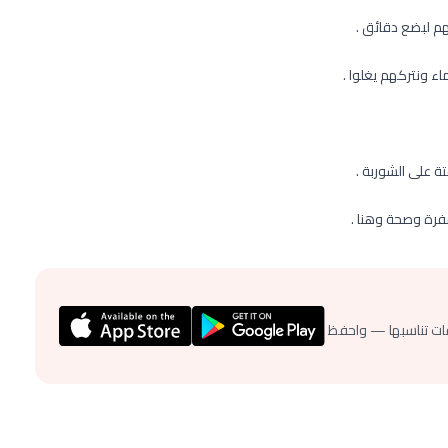
م لبضع دقائق .
 ونتركهم يغلوا .
تة على الشوربة .
ات تناسبها — واحفظ