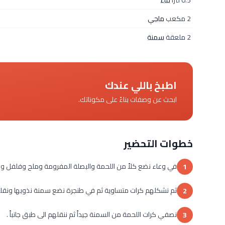
0.5 لتراً
ماء
2 مكعب
ماجي
2 ملعقة
سمنة
اطبخ باللي عندك
ابحث عن وصفات بناءً على مكوناتك.
خطوات التحضير
في وعاء نضع كلاً من اللحمة والبصلة المفرومة وملح وفلفل وطح
1
ثم نشكلهم كرات متساوية ثم في طنجرة نضع سمنة نذوبها ونقلب ف
2
نصفي كرات اللحمة من السمنة جيداً ثم ننقلهم الى طبق جانباً .
3