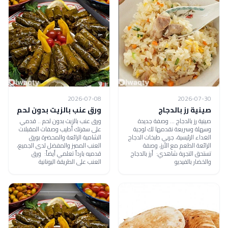
2026-07-08
2026-07-30
صينية رز بالدجاج
ورق عنب بالزيت بدون لحم
صينية رز بالدجاج ... وصفة جديدة
ورق عنب بالزيت بدون لحم .. قدمي
وسهلة وسريعة نقدمها لك لوجبة
على سفرتك أطيب وصفات المقبلات
الغداء الرئيسية، جربي طبخات الدجاج
الشامية الرائعة والمحضرة بورق
الرائعة الطعم مع الأرز، وصفة
العنب المميز والمفضل لدى الجميع،
تستحق التجربة شاهدي: أرز بالدجاج
قدميه بارداً تعلمي أيضاً: ورق
والخضار بالفيديو
العنب على الطريقة اليونانية