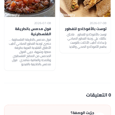
2026-07-08
2026-07-08
توست بالأفوكادو للفطور
فول مدمس بالطريقة
الفلسطينية
توست بالأفوكادو للفطور .. فاجئي
عائلتك على وجبة الفطور الصباحي
فول مدمس بالطريقة الفلسطينية ...
بإعدادك أطيب الأكلات بالتوست
حضري لوجبة الفطور الصباحي أطيب
بطعم الأفوكادو الصحي واللذيذ
الأطباق التقليدية العربية بطريقة
مميزة وشهية، جربي الفول
المدمس من المطبخ الفلسطيني
وبالصحة والعافية شاهدي: فول
مدمس بالطحينية بالفيديو
0 التعليقات
جرّبت الوصفة؟