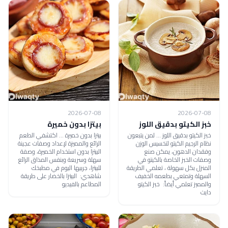
2026-07-08
2026-07-08
خبز الكيتو بدقيق اللوز
بيتزا بدون خميرة
خبز الكيتو بدقيق اللوز ... لمن يتبعون
بيتزا بدون خميرة ... اكتشفي الطعم
نظام الرجيم الكيتو لتخسيس الوزن
الرائع والمميزة لإعداد وصفات عجينة
وفقدان الدهون، يمكن صنع
البيتزا بدون استخدام الخميرة، وصفة
وصفات الخبز الخاصة بالكيتو في
سهلة وسريعة وبنفس المذاق الرائع
المنزل بكل سهولة ، تعلمي الطريقة
للبيتزا، جربيها اليوم في مطبخك
السهلة وتمتعي بطعمه الخفيف
شاهدي: البيتزا بالخضار على طريقة
والمميز تعلمي أيضاً: خبز الكيتو
المطاعم بالفيديو
دايت