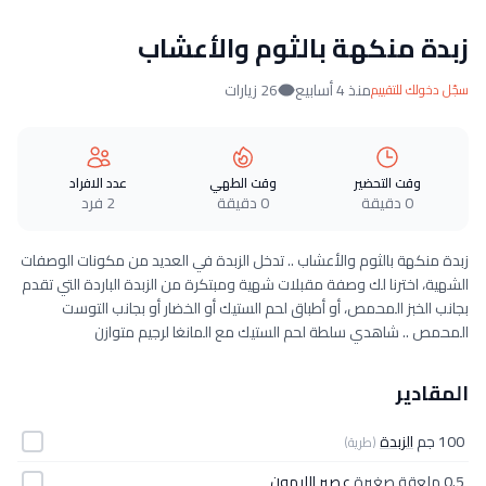
زبدة منكهة بالثوم والأعشاب
منذ 4 أسابيع
26 زيارات
سجّل دخولك للتقييم
وقت التحضير
وقت الطهي
عدد الافراد
0 دقيقة
0 دقيقة
2 فرد
زبدة منكهة بالثوم والأعشاب .. تدخل الزبدة في العديد من مكونات الوصفات
الشهية، اخترنا لك وصفة مقبلات شهية ومبتكرة من الزبدة الباردة التي تقدم
بجانب الخبز المحمص، أو أطباق لحم الستيك أو الخضار أو بجانب التوست
المحمص .. شاهدي سلطة لحم الستيك مع المانغا لرجيم متوازن
المقادير
100 جم
الزبدة
(طرية)
0.5 ملعقة صغيرة
عصير الليمون