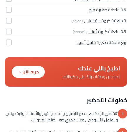
0.5 ملعقة صغيرة
ملح
3 ملعقة كبيرة
البقدونس
(مفروم)
0.5 ملعقة كبيرة
أعشاب
(مجففة)
ربع ملعقة صغيرة
فلفل أسود
اطبخ باللي عندك
جربه الآن
ابحث عن وصفات بناءً على مكوناتك.
خطوات التحضير
?اخلطي الزبدة مع عصير الليمون والملح والثوم والأعشاب والبقدونس
1
والفلفل الأسود في وعاء عميق حتى تختلط المكونات.