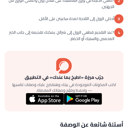
?ضعي الخليط في ورق البلاستيك على شكل رول وأغلقي الورق من
2
الجهتين.
أدخلي الرول إلى الثلاجة لمدة ساعيتن على الأقل.
3
?عند التقديم قطعي الرول إلى شرائح، يمكنك تقديمه إلى جانب الخبز
4
المحمص والستيك أو الخضار.
جرّب ميزة «اطبخ بما عندك» في التطبيق
اكتب المكونات الموجودة في بيتك وهنقترح عليك وصفات تناسبها
— واحفظ وقيّم وصفاتك المفضلة.
أسئلة شائعة عن الوصفة