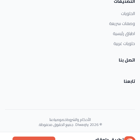
التصنيفات
الحلويات
وصفات سريعة
اطباق رئيسية
حلويات غربية
اتصل بنا
تابعنا
الأحكام والشروط
خصوصية
عنا
© 2026 Dlwaqty. جميع الحقوق محفوظة.
Powered by
GAIT
تطبيق دلوقتي