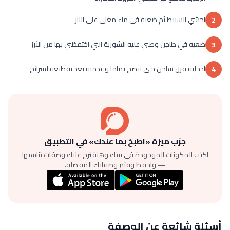
احشي السبيط ثم ضعيه في ماء مغلي على النار
2
ضعيه في طاجن وصبي عليه الشوربة التي اختفظتي بها من الأرز
3
ادخليه فرن ساخن حتى ينضج تماما وقدميه بعد تقطيعه لشرائح
4
جرّب ميزة «اطبخ بما عندك» في التطبيق
اكتب المكونات الموجودة في بيتك وهنقترح عليك وصفات تناسبها
— واحفظ وقيّم وصفاتك المفضلة.
أسئلة شائعة عن الوصفة