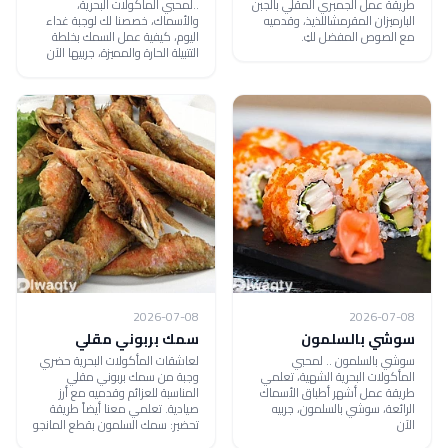
طريقة عمل الجمبري المقلي بالجبن
..لمحبي المأكولات البحرية،
البارميزان المقرمشاللذيذ، وقدميه
والأسماك، خصصنا لك لوجبة غداء
مع الصوص المفضل لكِ.
اليوم، كيفية عمل السمك بخلطة
التتبيلة الحارة والمميزة، جربيها الآن
2026-07-08
2026-07-08
سوشي بالسلمون
سمك بربوني مقلي
سوشي بالسلمون .. لمحبي
لعاشقات المأكولات البحرية حضري
المأكولات البحرية الشهية، تعلمي
وجبة من سمك بربوني مقلي
طريقة عمل أشهر أطباق الأسماك
المناسبة للعزائم وقدميه مع أرز
الرائعة، سوشي بالسلمون، جربيه
صيادية. تعلمي معنا أيضاً طريقة
الآن
تحضير: سمك السلمون بقطع المانجو