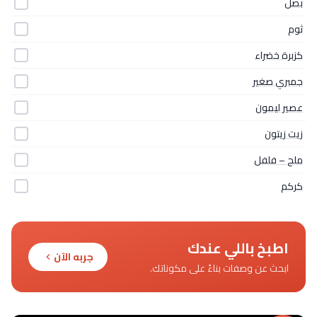
بصل
ثوم
كزبرة خضراء
جمبري صغير
عصير ليمون
زيت زيتون
ملح – فلفل
كركم
اطبخ باللي عندك
جربه الآن
ابحث عن وصفات بناءً على مكوناتك.