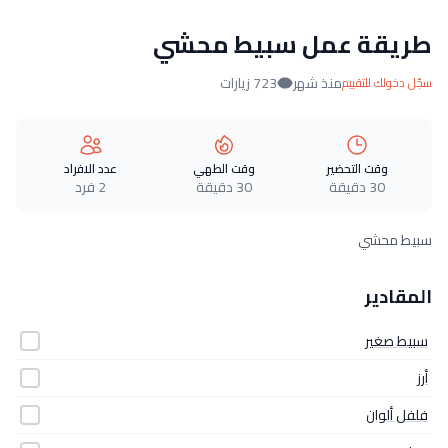
طريقة عمل سبيط محشي
منذ شهر
723 زيارات
سجّل دخولك للتقييم
وقت التحضير
وقت الطهي
عدد الافراد
30 دقيقة
30 دقيقة
2 فرد
سبيط محشي
المقادير
سبيط صغير
أرز
فلفل ألوان