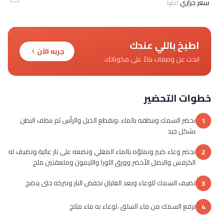
سعر حراري
(حلو)
اطبخ باللي عندك
جربه الآن
ابحث عن وصفات بناءً على مكوناتك.
خطوات التحضير
نحضر السمك وننظفه بالماء ،ونقطع الذيل والرأس ثم ننظف البطن
1
بشكل جيد
نحضر وعاء كبير ونملؤه بالماء المغلي ونضعه على نار عالية ونضيف له
2
الكرفس والبصل الأخضر وورق اللورا والليمون وملعقتين ملح
نضيف السمك للوعاء وبعد الغليان نخفض النار ونتركه حتى ينضج
3
نرفع السمك من ماء السلق ،لوعاء به ماء مثلج
4