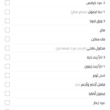
2 عود
كرفس
1 حبة
ليمون
(مقطع شرائح)
3
ورق لاورا
ملح
ماء ساخن
محلول ملحي
(لتر ماء مع 2 ملعقة ملح)
3 لتراً
زيت ذرة
1 لتراً
زيت زيتون
فص
ثوم
فلفل أخضر وأحمر
(حار)
ليمون أضاليا
عود
زعتر