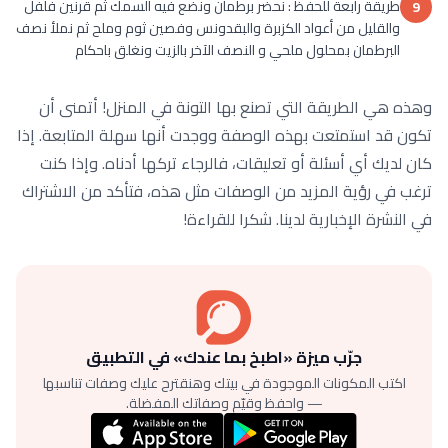
طريقة رابعة للحفظ : نحضر برطمان ونضع فيه السمك ثم قرنين فلفل
9
والقليل من أعواد الكزبرة والبقدونس وفصين ثوم وملح ثم نملأ نصف
البرطمان بمحلول ملحي و النصف الآخر بالزيت ونغلق باحكام
وهذه هي الطريقة التي تصنع بها التونة في المنزل! أتمنى أن
تكون قد استمتعت بهذه الوصفة ووجدت أنها سهلة المتابعة. إذا
كان لديك أي أسئلة أو تعليقات، فالرجاء تركها أدناه. وإذا كنت
ترغب في رؤية المزيد من الوصفات مثل هذه، فتأكد من الاشتراك
في النشرة الإخبارية لدينا. شكرا للقراءة!
جرّب ميزة «اطبخ بما عندك» في التطبيق
اكتب المكونات الموجودة في بيتك وهنقترح عليك وصفات تناسبها
— واحفظ وقيّم وصفاتك المفضلة.