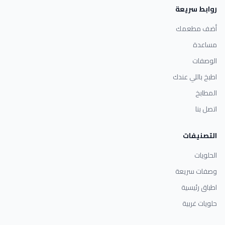
روابط سريعة
أضف مطعمك
مساعدة
الوصفات
اطبخ باللي عندك
المطابخ
اتصل بنا
التصنيفات
الحلويات
وصفات سريعة
اطباق رئيسية
حلويات غربية