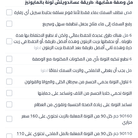
مل وصفة مشابهة: طريقة عساندويتش تونة بالمايونيز
فص
ننظف السمك بماء فقط لأننا قوم بسلقه بخليط سيزيل أي زفارة
رفع السمك إلى ماء مثلج يجعل تنظيفه سهل وسريع
6 مل
هناك طرق عديدة للحفظ بمائي ولكن لا نطيع الاحتفاظ بها مدة
طويله ، أو نحفظها بزيت الزيتون وهذه أفضل طريقة ،أو الحفظ في زيت
ذرة وهذه ثاني أفضل طريقة بعد الحفظ بزيت الزيتون
(حلو)
6
نطيع تنكيه التونة بأي من المكونات المكتوبة مع الوصفة
مل
يجب أن يغطي الالملحي والزيت السمك تمامًا
(حلو)
6
تناول التونة يحمي الجسم من سرطان الكلى والبرواتا والقولون
التونة تحمي خلايا الجسم من التلف وتساعد على حمايتها
تساعد التونة على زيادة الصحة الجنسية وتقوي من العظام
90160 جم
كل 90 من التونة المعلبة بالزيت تحتوي على 160 سعر
حراري
90110 جم
كل 90 من التونة المعلبة بالمل الملحي تحتوي على 110