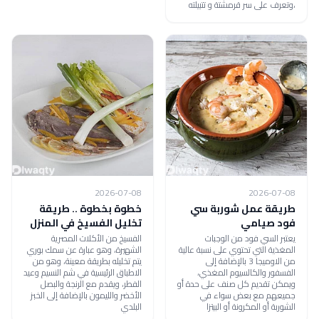
،وتعرف على سر قرمشتة و تتبيلته
2026-07-08
2026-07-08
طريقة عمل شوربة سي
خطوة بخطوة .. طريقة
فود صيامي
تخليل الفسيخ في المنزل
يعتبر السي فود من الوجبات
الفسيخ من الأكلات المصرية
المغذية التي تحتوي على نسبة عالية
الشهيرة، وهو عبارة عن سمك بوري
من الاوميجا 3 بالإضافة إلى
يتم تخليله بطريقة معينة، وهو من
الفسفور والكالسيوم المغذي،
الاطباق الرئيسية في شم النسيم وعيد
ويمكن تقديم كل صنف على حدة أو
الفطر، ويقدم مع الرنجة والبصل
جميعهم مع بعض سواء في
الأخضر والليمون بالإضافة إلى الخبز
الشوربة أو المكرونة أو البيتزا
البلدي