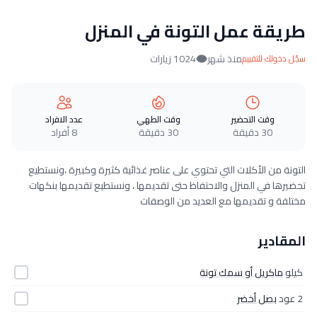
طريقة عمل التونة في المنزل
منذ شهر
1024 زيارات
سجّل دخولك للتقييم
وقت التحضير
وقت الطهي
عدد الافراد
30 دقيقة
30 دقيقة
8 أفراد
التونة من الأكلات التي تحتوي على عناصر غذائية كثيرة وكبيرة ،ونستطيع
تحضيرها في المنزل والاحتفاظ حتى تقديمها ، ونستطيع تقديمها بنكهات
مختلفة و تقديمها مع العديد من الوصفات
المقادير
كيلو
ماكريل أو سمك تونة
2 عود
بصل أخضر