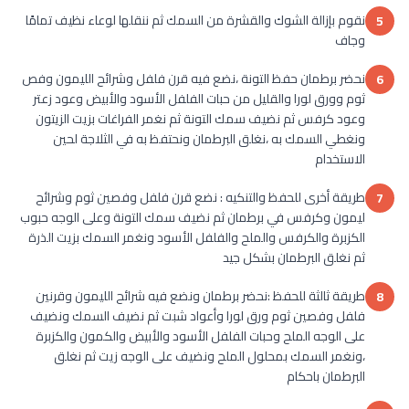
نقوم بإزالة الشوك والقشرة من السمك ثم ننقلها لوعاء نظيف تمامًا
5
وجاف
نحضر برطمان حفظ التونة ،نضع فيه قرن فلفل وشرائح الليمون وفص
6
ثوم وورق لورا والقليل من حبات الفلفل الأسود والأبيض وعود زعتر
وعود كرفس ثم نضيف سمك التونة ثم نغمر الفراغات بزيت الزيتون
ونغطي السمك به ،نغلق البرطمان ونحتفظ به في الثلاجة لحين
الاستخدام
طريقة أخرى للحفظ والتنكيه : نضع قرن فلفل وفصين ثوم وشرائح
7
ليمون وكرفس في برطمان ثم نضيف سمك التونة وعلى الوجه حبوب
الكزبرة والكرفس والملح والفلفل الأسود ونغمر السمك بزيت الذرة
ثم نغلق البرطمان بشكل جيد
طريقة ثالثة للحفظ :نحضر برطمان ونضع فيه شرائح الليمون وقرنين
8
فلفل وفصين ثوم ورق لورا وأعواد شبت ثم نضيف السمك ونضيف
على الوجه الملح وحبات الفلفل الأسود والأبيض والكمون والكزبرة
،ونغمر السمك بمحلول الملح ونضيف على الوجه زيت ثم نغلق
البرطمان باحكام