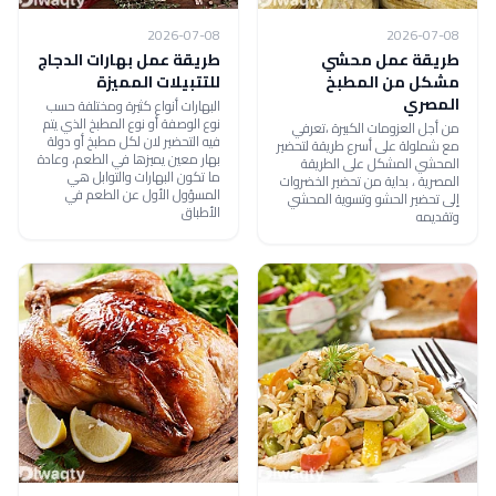
2026-07-08
2026-07-08
طريقة عمل محشي
طريقة عمل بهارات الدجاج
مشكل من المطبخ
للتتبيلات المميزة
المصري
البهارات أنواع كثيرة ومختلفة حسب
نوع الوصفة أو نوع المطبخ الذي يتم
من أجل العزومات الكبيرة ،تعرفي
فيه التحضير لان لكل مطبخ أو دولة
مع شملولة على أسرع طريقة لتحضير
بهار معين يميزها في الطعم، وعادة
المحشي المشكل على الطريقة
ما تكون البهارات والتوابل هي
المصرية ، بداية من تحضير الخضروات
المسؤول الأول عن الطعم في
إلى تحضير الحشو وتسوية المحشي
الأطباق
وتقديمه