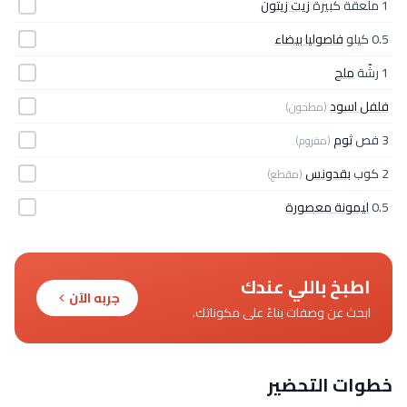
1 ملعقة كبيرة
زيت زيتون
0.5 كيلو
فاصوليا بيضاء
1 رشّة
ملح
فلفل اسود
(مطحون)
3 فص
ثوم
(مفروم)
2 كوب
بقدونس
(مقطع)
0.5
ليمونة معصورة
اطبخ باللي عندك
جربه الآن
ابحث عن وصفات بناءً على مكوناتك.
خطوات التحضير