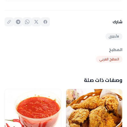
شارك
#أطباق
المطبخ
المطبخ الغربي
وصفات ذات صلة