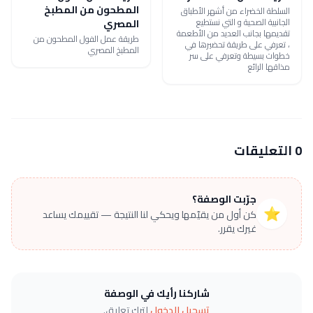
المطحون من المطبخ
السلطة الخضراء من أشهر الأطباق
الجانبية الصحية و التي نستطيع
المصري
تقديمها بجانب العديد من الأطعمة
طريقة عمل الفول المطحون من
، تعرفي على طريقة تحضيرها في
المطبخ المصري
خطوات بسيطة وتعرفي على سر
مذاقها الرائع
0 التعليقات
جرّبت الوصفة؟
⭐
كن أول من يقيّمها ويحكي لنا النتيجة — تقييمك يساعد
غيرك يقرر.
شاركنا رأيك في الوصفة
تسجيل الدخول
لترك تعليق.