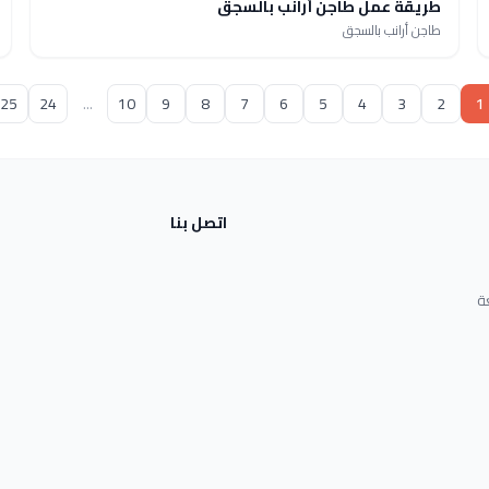
طريقة عمل طاجن أرانب بالسجق
طاجن أرانب بالسجق
25
24
...
10
9
8
7
6
5
4
3
2
1
اتصل بنا
ة