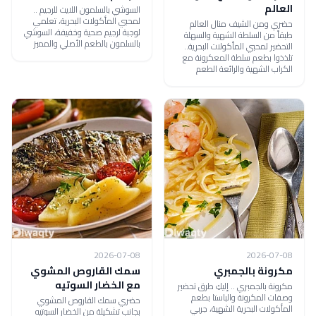
العالم
السوشي بالسلمون اللايت للرجيم ..
لمحبي المأكولات البحرية، تعلمي
حضري ومن الشيف منال العالم
لوجبة لرجيم صحية وخفيفة، السوشي
طبقاً من السلطة الشهية والسهلة
بالسلمون بالطعم الأصلي والمميز
التحضير لمحبي المأكولات البحرية..
تلذذوا بطعم سلطة المعكرونة مع
الكراب الشهية والرائعة الطعم
2026-07-08
2026-07-08
مكرونة بالجمبري
سمك القاروص المشوي
مع الخضار السوتيه
مكرونة بالجمبري .. إليكِ طرق تحضير
وصفات المكرونة والباستا بطعم
حضري سمك القاروص المشوي
المأكولات البحرية الشهية، جربي
بجانب تشكيلة من الخضار السوتيه