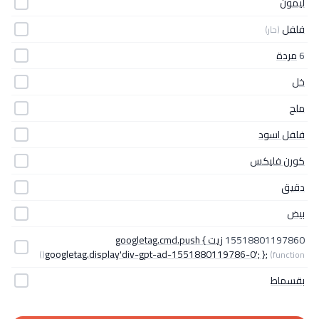
ليمون
فلفل
(حار)
6
مردة
خل
ملح
فلفل اسود
كورن فليكس
دقيق
بيض
15518801197860
زيت googletag.cmd.push {
googletag.display'div-gpt-ad-1551880119786-0'; };
(function()
بقسماط