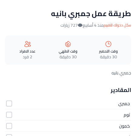
طريقة عمل جمبري بانيه
منذ 4 أسابيع
727 زيارات
سجّل دخولك للتقييم
وقت التحضير
وقت الطهي
عدد الافراد
30 دقيقة
30 دقيقة
2 فرد
جمبري بانيه
المقادير
جمبري
ثوم
كمون