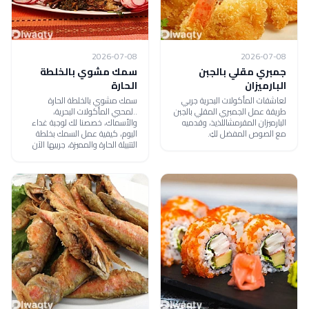
2026-07-08
2026-07-08
جمبري مقلي بالجبن
سمك مشوي بالخلطة
البارميزان
الحارة
لعاشقات المأكولات البحرية جربي
سمك مشوي بالخلطة الحارة
طريقة عمل الجمبري المقلي بالجبن
..لمحبي المأكولات البحرية،
البارميزان المقرمشاللذيذ، وقدميه
والأسماك، خصصنا لك لوجبة غداء
مع الصوص المفضل لكِ.
اليوم، كيفية عمل السمك بخلطة
التتبيلة الحارة والمميزة، جربيها الآن