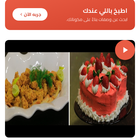
اطبخ باللي عندك
جربه الآن
ابحث عن وصفات بناءً على مكوناتك.