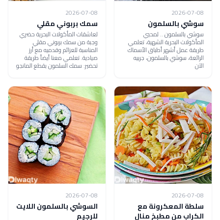
2026-07-08
2026-07-08
سوشي بالسلمون
سمك بربوني مقلي
سوشي بالسلمون .. لمحبي
لعاشقات المأكولات البحرية حضري
المأكولات البحرية الشهية، تعلمي
وجبة من سمك بربوني مقلي
طريقة عمل أشهر أطباق الأسماك
المناسبة للعزائم وقدميه مع أرز
الرائعة، سوشي بالسلمون، جربيه
صيادية. تعلمي معنا أيضاً طريقة
الآن
تحضير: سمك السلمون بقطع المانجو
2026-07-08
2026-07-08
سلطة المعكرونة مع
السوشي بالسلمون اللايت
الكراب من مطبخ منال
للرجيم