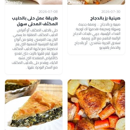
2026-07-08
2026-07-30
صينية رز بالدجاج
طريقة عمل حلى بالحليب
المكثف المحلى سهل
صينية رز بالدجاج ... وصفة جديدة
وسهلة وسريعة نقدمها لك لوجبة
حلى بالحليب المكثف أو أقراص
الغداء الرئيسية، جربي طبخات الدجاج
الحليب المكثف المقلية ما يسمي
الرائعة الطعم مع الأرز، وصفة
البان ييت الفرنسي، وهو من أنواع
تستحق التجربة شاهدي: أرز بالدجاج
التحلية الفرنسية الشعبية التي يتم
والخضار بالفيديو
تحضيرها مع نكهة الحليب المكثف
فيها، ليتم قليها بالزيت حتى تغدو
كالأقراص المنتفخة التي تشبه
الكيك، ويقدم حلى بالحليب المكثف
مع السكر البودرة عليها .