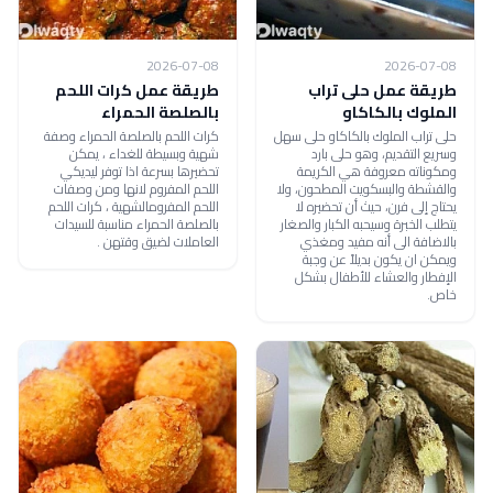
2026-07-08
2026-07-08
طريقة عمل حلى تراب
طريقة عمل كرات اللحم
الملوك بالكاكاو
بالصلصة الحمراء
حلى تراب الملوك بالكاكاو حلى سهل
كرات اللحم بالصلصة الحمراء وصفة
وسريع التقديم، وهو حلى بارد
شهية وبسيطة للغداء ، يمكن
ومكوناته معروفة هي الكريمة
تحضيرها بسرعة اذا توفر ليديكي
والقشطة والبسكويت المطحون، ولا
اللحم المفروم لانها ومن وصفات
يحتاج إلى فرن، حيث أن تحضيره لا
اللحم المفرومالشهية ، كرات اللحم
يتطلب الخبرة وسيحبه الكبار والصغار
بالصلصة الحمراء مناسبة للسيدات
بالاضافة الى أنه مفيد ومغذي
العاملات لضيق وقتهن .
ويمكن ان يكون بديلاً عن وجبة
الإفطار والعشاء للأطفال بشكل
خاص.