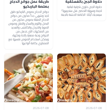
حلاوة الجبن بالفستقية
طريقة عمل جوانح الدجاج
بصلصة الباربكيو
حلاوة الجبن حلوي شرقية لبنانية
لذيذة وسهلة التحضير..هل ستجربيها؟
جوانح الدجاج بصوص الباربكيو طبق
سيعجبك أيضًا: الكنافة الخشنة بالجبنة
لذيذ وشهي جداً مكون من جوانح
الدجاج المتبلة بصوص مكون من
البصل والثوم والسكر والملح وصوص
الصويا والخردل والكاتشب والعديد
من المنكهات التي تجعل من
الجوانح وجبة مميزة رائحة ونكهة،
ويمكن استخدام الصوص نفسها مع
المشاوي بكافة أنواعها .
2026-07-08
2026-07-08