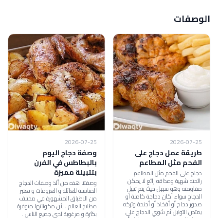
الوصفات
2026-07-25
2026-07-25
طريقة عمل دجاج على
وصفة دجاج اليوم
الفحم مثل المطاعم
بالبطاطس في الفرن
بتتبيلة مميزة
دجاج على الفحم مثل المطاعم
رائحته شهية ومذاقه رائع لا يمكن
وصفتنا هذه من ألذ وصفات الدجاج
مقاومته وهو سهل حيث يتم تتبيل
المناسبة للعائلة و العزومات و تعتبر
الدجاج سواء أكان دجاجة كاملة أو
من الاطباق المشهورة في مختلف
صدور دجاج أو أفخاذ أو أجنحة وتركه
مطابخ العالم ، لأن مكوناتها متوفرة
يمتص التوابل ثم شوي الدجاج على
بكثرة و مرغوبة لدى جميع الناس .