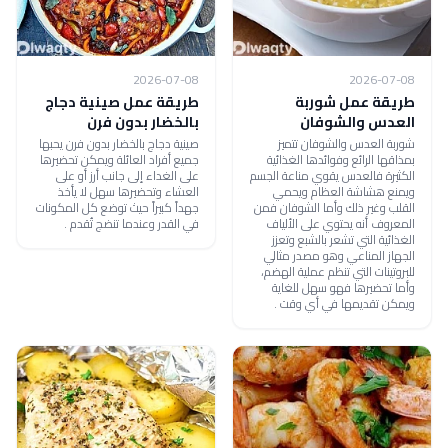
2026-07-08
2026-07-08
طريقة عمل شوربة
طريقة عمل صينية دجاج
العدس والشوفان
بالخضار بدون فرن
شوربة العدس والشوفان تتميز
صينية دجاج بالخضار بدون فرن يحبها
بمذاقها الرائع وفوائدها الغذائية
جميع أفراد العائلة ويمكن تحضيرها
الكثيرة فالعدس يقوي مناعة الجسم
على الغداء إلى جانب أرز أو على
ويمنع هشاشة العظام ويحمي
العشاء وتحضيرها سهل لا يأخذ
القلب وغير ذلك وأما الشوفان فمن
جهداً كبيراً حيث توضع كل المكونات
المعروف أنه يحتوي على الألياف
في القدر وعندما تنضج تُقدم .
الغذائية التي تشعر بالشبع وتعزز
الجهاز المناعي وهو مصدر مثالي
للبروتينات التي تنظم عملية الهضم،
وأما تحضيرها فهو سهل للغاية
ويمكن تقديمها في أي وقت .