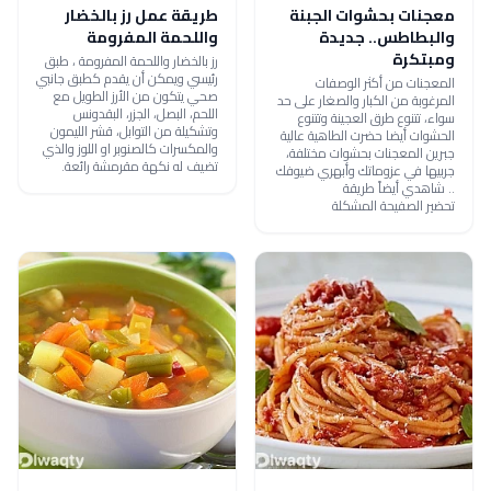
معجنات بحشوات الجبنة
طريقة عمل رز بالخضار
والبطاطس.. جديدة
واللحمة المفرومة
ومبتكرة
رز بالخضار واللحمة المفرومة ، طبق
رئيسي ويمكن أن يقدم كطبق جانبي
المعجنات من أكثر الوصفات
صحي يتكون من الأرز الطويل مع
المرغوبة من الكبار والصغار على حد
اللحم، البصل، الجزر، البقدونس
سواء، تتنوع طرق العجينة وتتنوع
وتشكيلة من التوابل، قشر الليمون
الحشوات أيضا حضرت الطاهية عالية
والمكسرات كالصنوبر او اللوز والذي
جبرين المعجنات بحشوات مختلفة،
تضيف له نكهة مقرمشة رائعة.
جربيها في عزوماتك وأبهري ضيوفك
.. شاهدي أيضاً طريقة
تحضير الصفيحة المشكلة