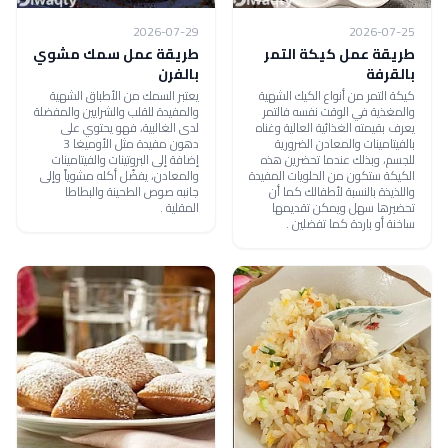
2026-07-29
2026-07-25
طريقة عمل كيكة التمر
طريقة عمل سمك مشوي
بالقرفة
بالفرن
كيكة التمر من أنواع الكيك الشهية
يعتبر السمك من الأطباق الشهية
والمغذية في الوقت نفسه فالتمر
والمفيدة للقلب والشرايين والمفضلة
يعرف بقيمته الغذائية العالية وغناه
لدى الغالبية، فهو يحتوي على
بالفيتامينات والمعادن الضرورية
دهون مفيدة مثل الأوميغا 3
للجسم، وبذلك عندما تحضرين هذه
إضافة إلى البروتينات والفيتامينات
الكيكة ستكون من الحلويات المفيدة
والمعادن، يفضّل أكله مشوياً وإلى
واللذيذة بالنسبة لأطفالك كما أن
جانبه صوص الطحينة والبطاطا
تحضيرها سهل ويمكن تقديمها
المقلية .
ساخنة أو باردة كما تفضلين .