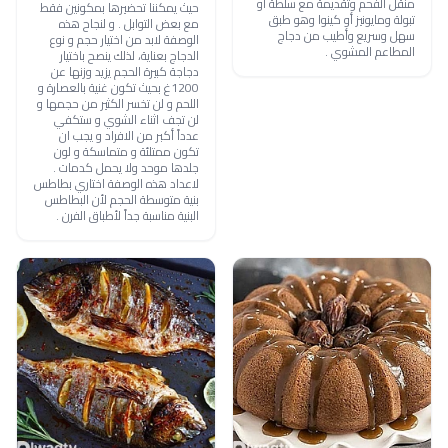
منقل الفحم وتقديمة مع سلطة أو
حيث يمكننا تحضيرها بمكونين فقط
تبولة ومايونيز أو كينوا وهو طبق
مع بعض التوابل . و لنجاح هذه
سهل وسريع وأطيب من دجاج
الوصفة لابد من اختيار حجم و نوع
المطاعم المشوي .
الدجاج بعناية، لذلك ينصح باختيار
دجاجة كبيرة الحجم يزيد وزنها عن
1200غ بحيث تكون غنية بالعصارة و
اللحم و لن تخسر الكثير من حجمها و
لن تجف اثناء الشوي و ستكفي
عدداً أكبر من الافراد و يجب ان
تكون ممتلئة و متماسكة و لون
جلدها موحد ولا يحمل كدمات .
لاعداد هذه الوصفة اختاري بطاطس
بنية متوسطة الحجم لأن البطاطس
البنية مناسبة جداً لأطباق الفرن .