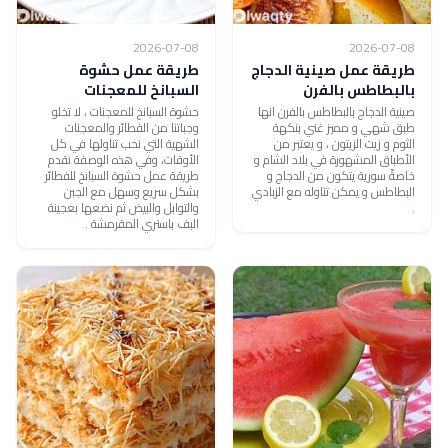
2026-07-08
2026-07-08
طريقة عمل صينية الدجاج
طريقة عمل حشوة
بالبطاطس بالفرن
السبانخ للمعجنات
صينية الدجاج بالبطاطس بالفرن انها
حشوة السبانخ للمعجنات ، لا تخلو
طبق شهي و مميز غني بنكهة
وجباتنا من الفطائر والمعجنات
الثوم و زيت الزيتون ، و يعتبر من
الشهية التي نحب تناولها في كل
الأطباق المشهورة في بلاد الشام و
الأوقات، وفي هذه الوصفة نقدم
خاصةً سورية يتكون من الدجاج و
طريقة عمل حشوة السبانخ للفطائر
البطاطس و يمكن تناوله مع الزبادي
بشكل سريع وسهل مع الجبن
.
والتوابل والبيض ثم نضعها بعجينة
البف باستري المقرمشة .