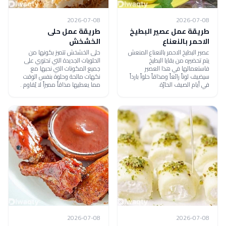
2026-07-08
2026-07-08
طريقة عمل عصير البطيخ
طريقة عمل حلى
الاحمر بالنعناع
الخشخش
عصير البطيخ الاحمر بالنعناع المنعش
حلى الخشخش تتميز بكونها من
يتم تحضيره من بقايا البطيخ
الحلويات الجديدة التي تحتوي على
فاستعمالها في هذا العصير
جميع المكونات التي نحبها مع
سيضيف لوناً رائعاً ومذاقاً حلواً بارداً
نكهات مالحة وحلوة بنفس الوقت
في أيام الصيف الحارّة.
مما يعطيها مذاقاً مميزاً لا يُقاوم .
2026-07-08
2026-07-08