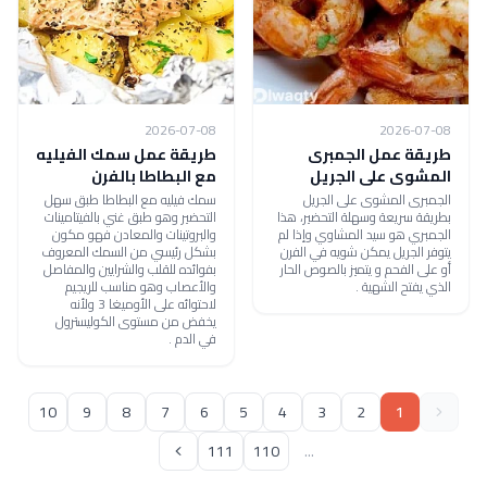
2026-07-08
2026-07-08
طريقة عمل الجمبرى
طريقة عمل سمك الفيليه
المشوى على الجريل
مع البطاطا بالفرن
الجمبرى المشوى على الجريل
سمك فيليه مع البطاطا طبق سهل
بطريقة سريعة وسهلة التحضير، هذا
التحضير وهو طبق غني بالفيتامينات
الجمبري هو سيد المشاوي وإذا لم
والبروتينات والمعادن فهو مكون
يتوفر الجريل يمكن شويه في الفرن
بشكل رئيسي من السمك المعروف
أو على الفحم و يتميز بالصوص الحار
بفوائده للقلب والشرايين والمفاصل
الذي يفتح الشهية .
والأعصاب وهو مناسب للريجيم
لاحتوائه على الأوميغا 3 ولأنه
يخفض من مستوى الكوليسترول
في الدم .
10
9
8
7
6
5
4
3
2
1
111
110
...