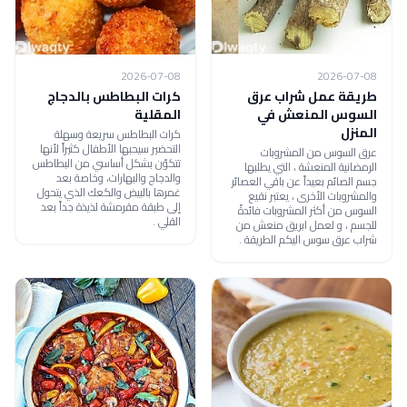
2026-07-08
2026-07-08
‬طريقة عمل شراب عرق
كرات البطاطس بالدجاج
السوس المنعش في
المقلية
المنزل
كرات البطاطس سريعة وسهلة
التحضير سيحبها الأطفال كثيراً لأنها
عرق السوس من المشروبات
تتكوّن بشكل أساسي من البطاطس
الرمضانية المنعشة ، التي يطلبها
والدجاج والبهارات، وخاصة بعد
جسم الصائم بعيداً عن باقي العصائر
غمرها بالبيض والكعك الذي يتحول
والمشروبات الأخرى ، يعتبر نقيع
إلى طبقة مقرمشة لذيذة جداً بعد
السوس من أكثر المشروبات فائدةً
القلي .
للجسم ، و لعمل ابريق منعش من
شراب عرق سوس اليكم الطريقة .