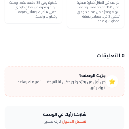
كراست في المنزل خطوة بخطوة
بخطوة وفي 35 دقيقة فقط. وصفة
وفي 150 دقيقة فقط. وصفة
سهلة ومجرّبة من مطبخ دلوقتي
سهلة ومجرّبة من مطبخ دلوقتي
تكفي 4 أفراد، بمقادير دقيقة
تكفي 2 فرد، بمقادير دقيقة
وخطوات واضحة.
وخطوات واضحة.
0 التعليقات
جرّبت الوصفة؟
⭐
كن أول من يقيّمها ويحكي لنا النتيجة — تقييمك يساعد
غيرك يقرر.
شاركنا رأيك في الوصفة
تسجيل الدخول
لترك تعليق.