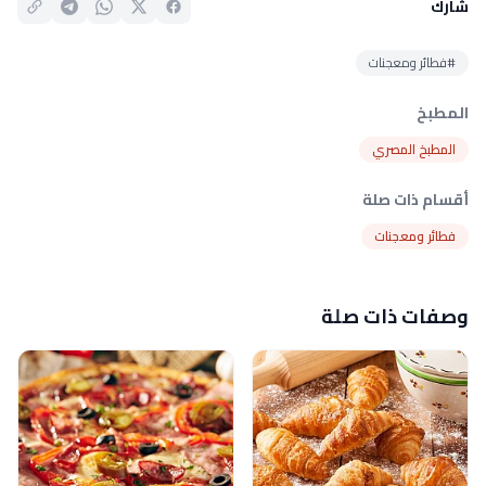
شارك
#فطائر ومعجنات
المطبخ
المطبخ المصري
أقسام ذات صلة
فطائر ومعجنات
وصفات ذات صلة