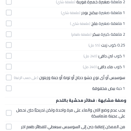
2 ملعقة
صغيرة خميرة فورية
(ملعقة شاي)
1 ملعقة صغيرة
بيكنج بودر
(ملعقة شاي)
1 ملعقة صغيرة
ملح
(ملعقة شاي )
2 ملعقة كبيرة
سكر
(ملعقة طعام)
0.25 كوب
زيت
(55 مل)
1 كوب
لبن دافئ
(240 مل)
1 كوب
ماء دافئ
(240 مل)
سوسيس أو أى نوع حشو دجاج أو تونة أو جبنة وزيتون
(على حسب الرغبة)
1 حبة
بيض مخفوقة
وصفة مشابهة : فطائر محشية باللحم
يجب عدم وضع اللبن والماء على مرة واحدة ولكن تدريجيًا حتى نحصل
على عجينة متماسكة
من الممكن إضافة جبن إلى السوسيس سيعطي للفطائر طعم اخر