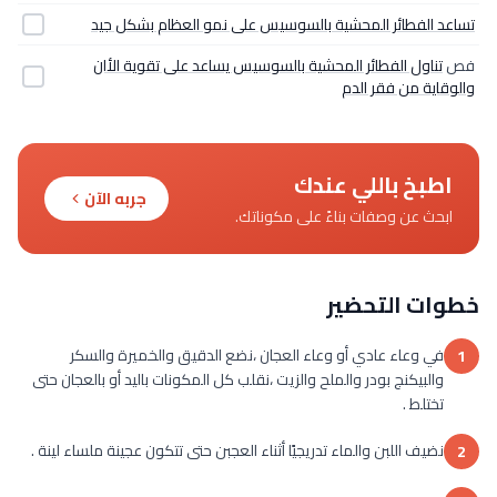
تساعد الفطائر المحشية بالسوسيس على نمو العظام بشكل جيد
فص
تناول الفطائر المحشية بالسوسيس يساعد على تقوية الأان
والوقاية من فقر الدم
اطبخ باللي عندك
جربه الآن
ابحث عن وصفات بناءً على مكوناتك.
خطوات التحضير
في وعاء عادي أو وعاء العجان ،نضع الدقيق والخميرة والسكر
1
والبيكنج بودر والملح والزيت ،نقلب كل المكونات باليد أو بالعجان حتى
تختلط .
نضيف اللبن والماء تدريجيًا أثناء العجبن حتى تتكون عجينة ملساء لينة .
2