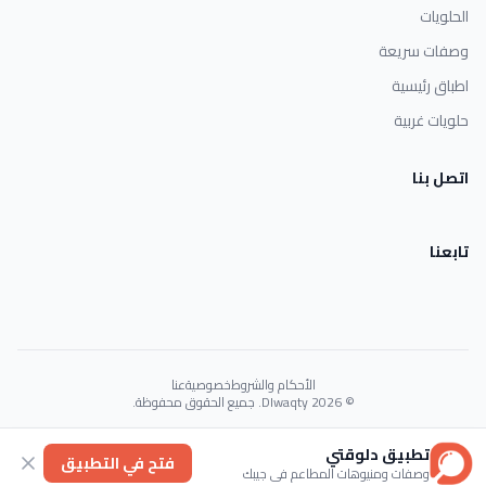
الحلويات
وصفات سريعة
اطباق رئيسية
حلويات غربية
اتصل بنا
تابعنا
الأحكام والشروط
خصوصية
عنا
© 2026 Dlwaqty. جميع الحقوق محفوظة.
Powered by
GAIT
تطبيق دلوقتي
فتح في التطبيق
وصفات ومنيوهات المطاعم في جيبك