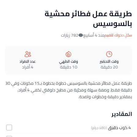
طريقة عمل فطائر محشية
بالسوسيس
منذ 4 أسابيع
782 زيارات
سجّل دخولك للتقييم
وقت التحضير
وقت الطهي
عدد الافراد
20 دقيقة
10 دقيقة
4 أفراد
طريقة عمل فطائر محشية بالسوسيس خطوة بخطوة بـ15 مكونات وفي 30
دقيقة فقط. وصفة سهلة ومجرّبة من مطبخ دلوقتي تكفي 4 أفراد،
بمقادير دقيقة وخطوات واضحة.
المقادير
4 كوب
دقيق
(480 جرام)