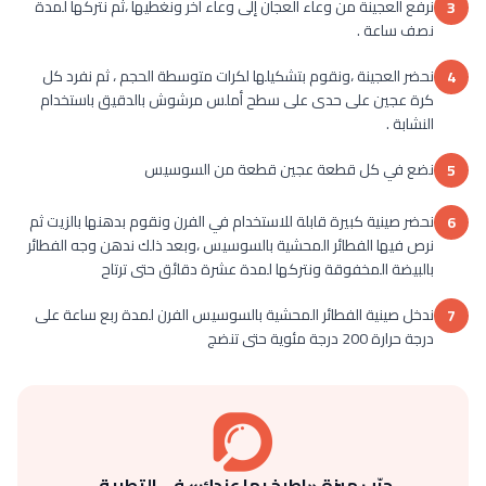
نرفع العجينة من وعاء العجان إلى وعاء اخر ونغطيها ،ثم نتركها لمدة
3
نصف ساعة .
نحضر العجينة ،ونقوم بتشكيلها لكرات متوسطة الحجم ، ثم نفرد كل
4
كرة عجين على حدى على سطح أملس مرشوش بالدقيق باستخدام
النشابة .
نضع في كل قطعة عجين قطعة من السوسيس
5
نحضر صينية كبيرة قابلة للاستخدام في الفرن ونقوم بدهنها بالزيت ثم
6
نرص فيها الفطائر المحشية بالسوسيس ،وبعد ذلك ندهن وجه الفطائر
بالبيضة المخفوقة ونتركها لمدة عشرة دقائق حتى ترتاح
ندخل صينية الفطائر المحشية بالسوسيس الفرن لمدة ربع ساعة على
7
درجة حرارة 200 درجة مئوية حتى تنضج
جرّب ميزة «اطبخ بما عندك» في التطبيق