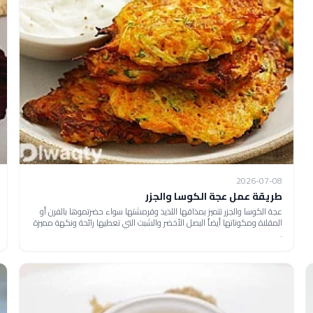
2026-07-08
طريقة عمل عجة الكوسا والجزر
عجة الكوسا والجزر تتميز بمذاقها اللذيذ وقرمشتها سواء حضرتموها بالفرن أو
المقلاة ومكوناتها أيضاُ البصل الأخضر والشبت التي تعطيها رائحة ونكهة مميزة
.