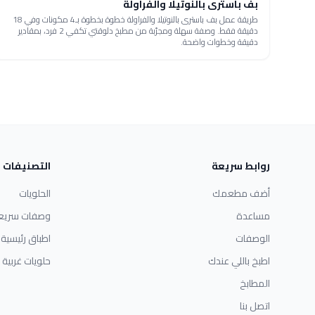
بف باسترى بالنوتيلا والفراولة
طريقة عمل بف باسترى بالنوتيلا والفراولة خطوة بخطوة بـ4 مكونات وفي 18
دقيقة فقط. وصفة سهلة ومجرّبة من مطبخ دلوقتي تكفي 2 فرد، بمقادير
دقيقة وخطوات واضحة.
روابط سريعة
التصنيفات
أضف مطعمك
الحلويات
مساعدة
وصفات سريع
الوصفات
اطباق رئيسية
اطبخ باللي عندك
حلويات غربية
المطابخ
اتصل بنا