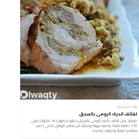
2026-07-08
لفائف الديك الرومى بالسجق
طريقة عمل لفائف الديك الرومى بالسجق خطوة بخطوة بـ14 مكونات وفي
120 دقيقة فقط. وصفة سهلة ومجرّبة من مطبخ دلوقتي تكفي 2 فرد،
بمقادير دقيقة وخطوات واضحة.