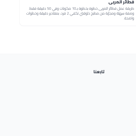
فطائر المربى
طريقة عمل فطائر المربى خطوة بخطوة بـ10 مكونات وفي 50 دقيقة فقط.
وصفة سهلة ومجرّبة من مطبخ دلوقتي تكفي 2 فرد، بمقادير دقيقة وخطوات
واضحة.
تابعنا