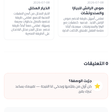
2026-07-08
2026-07-08
صوص الرانش للبيتزا
الخيار المخلل
والسندوتشات
الخيار المخلل من أسرع المقبلات
المحببة للجميع، تعلمي طريقة
تعلمي أسهل طريقة لتحضير صوص
تحضيره بالمنزل بخطوات سريعة
الرانش اللذيذ...قدميه كمقبلات مع
وسهلة. تعلمي معنا أيضاً طريقة
البيتزا والسندوتشات. سيعجبك أيضًا:
تحضير: مخلل البنجر مخلل الباذنجان
صلصة الفلفل لعُشاق الأكلات الحارة
علي الطريقة المصرية
0 التعليقات
جرّبت الوصفة؟
⭐
كن أول من يقيّمها ويحكي لنا النتيجة — تقييمك يساعد
غيرك يقرر.