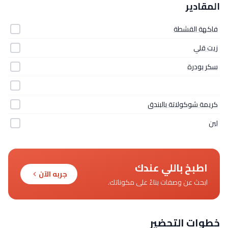
المقادير
فاكهة القشطة
زيت قلي
سكر بودرة
كريمة شوكولاتة بالبندق
لبن
اطبخ باللي عندك
جربه الآن
ابحث عن وصفات بناءً على مكوناتك.
خطوات التحضير