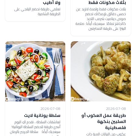
بثلاث مكونات فقط
ولا أطيب
بثلاث مكونات فقط ولمدة لاتزيد عن
تعلمي طريقة تحضير اليلنجي على
خمس دقائق بلإمكانك تحضير
الطريقة الشامية
صوص ديناميت شرمب اللذيذ
كالجاهز تمامًا. سيعجبك أيضًا: صلصة
البيتزا على طريقة المحترفين
2026-07-08
2026-07-08
طريقة عمل العكوب أو
سلطة يونانية لايت
السلبين بنكهة
لعاشقات السلطة ، نقدم لكِ اليوم
أسرع طريقة لتحضير السلطة اليونانية!
فلسطينية
سيعجبك أيضًا: سلطة الجرجير بالرمان
عكوب من النباتات البرية ذات