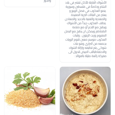
والجوز
الأشواك القابلة للأكل تنتشر في بلاد
الشام وخاصةً في فلسطين وسورية
.ينمو العكوب في فصل الربيع و
يعتبر من النباتات البرية المفيدة
والمغذية والغنية بالحديد والمعادن
.ينظف العكوب جيداً من الأشواك
ويطبخ مع اللحم أو مع صلصة
الطماطم ويمكن ان يطبخ مع البصل
المفروم وزيت الزيتون ، ولنبات
العكوب موسم معين تقوم الرويات
بجمعه من البراري وهو نبات
شوكي يتم تنظيفه وازالة الشوك
والاحتفاظباللب الابيض لتحول الى
مفركة رائعة مليئة بالفوائد :