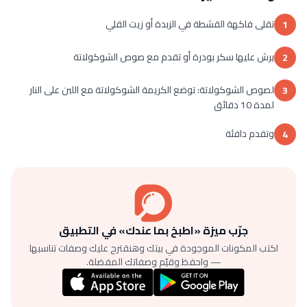
تقلى فاكهة القشطة في الزبدة أو زيت القلي
1
يرش عليها سكر بودرة أو تقدم مع صوص الشوكولاتة
2
لصوص الشوكولاتة: توضع الكريمة الشوكولاتة مع اللبن على النار
3
لمدة 10 دقائق
وتقدم دافئة
4
جرّب ميزة «اطبخ بما عندك» في التطبيق
اكتب المكونات الموجودة في بيتك وهنقترح عليك وصفات تناسبها
— واحفظ وقيّم وصفاتك المفضلة.