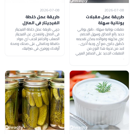
2026-07-08
2026-07-08
طريقة عمل مقبلات
طريقة عمل خلطة
يونانية سهلة
الفيجيتار فى المنزل
مقبلات يونانية سهلة ، طبق يوناني
جربي طريقة عمل خلطة الفيجيتار
جديد رائع المذاق وسهل التحضير،
فى المنزل وابتعدي عن الفيجيتار
غني بنكهته وفوائده يمكن تقديمه
المعلب والجاهز لتجنب اي مواد
كطبق جانبي مع أي وجبة أخرى ،
حافظة وحافظي على صحتك وصحة
لابد من تجربة هذا النوع من
أولادك ووفري في ميزانيتك.
المقبلات الجديد على المطبخ العربي
.