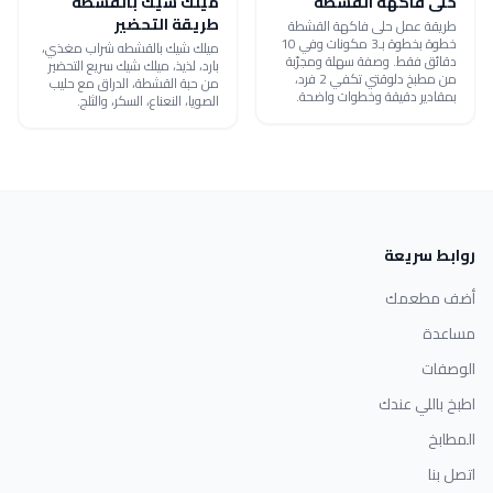
حلى فاكهة القشطة
ميلك شيك بالقشطه
طريقة التحضير
طريقة عمل حلى فاكهة القشطة
خطوة بخطوة بـ3 مكونات وفي 10
ميلك شيك بالقشطه شراب مغذي،
دقائق فقط. وصفة سهلة ومجرّبة
بارد، لذيذ، ميلك شيك سريع التحضير
من مطبخ دلوقتي تكفي 2 فرد،
من حبة القشطة، الدراق مع حليب
بمقادير دقيقة وخطوات واضحة.
الصويا، النعناع، السكر، والثلج.
روابط سريعة
أضف مطعمك
مساعدة
الوصفات
اطبخ باللي عندك
المطابخ
اتصل بنا