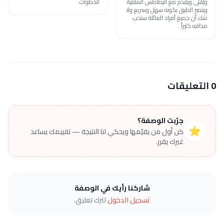
ويُقلى ويقدم مع البطاطس المقلية
الخطوات.
ويتميز الطبق بكونه سهل وسريع ولا
شك أن جميع أفراد العائلة ستحب
مذاقه كثيراً .
0 التعليقات
جرّبت الوصفة؟
⭐
كن أول من يقيّمها ويحكي لنا النتيجة — تقييمك يساعد
غيرك يقرر.
شاركنا رأيك في الوصفة
تسجيل الدخول
لترك تعليق.