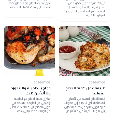
في 20 دقيقة فهي مكونة من
تخرج عصارة الدجاج وتجعله طرياً كما
صدور الدجاج والباستا وصلصة خل
أنه مغطى بفتات الكعك المقرمشة
البلسمك مع الطماطم والحبق وجبنة
.
الموزاريلا الشهية .
2026-07-08
2026-07-08
طريقة عمل كفتة الدجاج
دجاج بالطحينة والبندورة
المقلية
ولا ألذّ من هيك
كفتة الدجاج المقلية من الأطباق
حضّري صنية الدجاج مع الطحينة
الاقتصادية التي لا تحتاج إلى مكونات
واخرجي عن الطريقة التقليدية في
كثيرة فهي عبارة عن دجاج مطحون
طهي الدجاج، لن يكلفك ذلك الكثير
يُتبّل بالبهارات ثم يُشكل منه أقراص
من الوقت، فقط اتبعي هذه