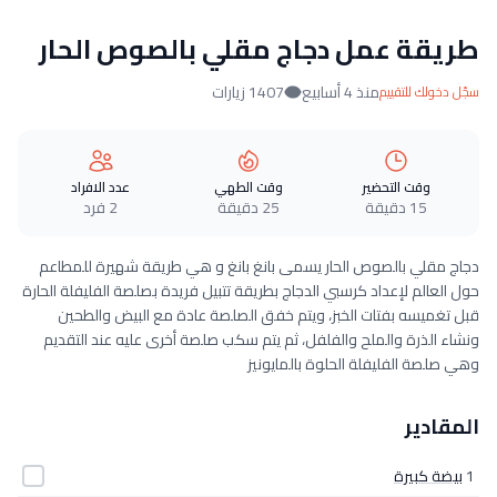
طريقة عمل دجاج مقلي بالصوص الحار
منذ 4 أسابيع
1407 زيارات
سجّل دخولك للتقييم
وقت التحضير
وقت الطهي
عدد الافراد
15 دقيقة
25 دقيقة
2 فرد
دجاج مقلي بالصوص الحار يسمى بانغ بانغ و هي طريقة شهيرة للمطاعم
حول العالم لإعداد كرسبي الدجاج بطريقة تتبيل فريدة بصلصة الفليفلة الحارة
قبل تغميسه بفتات الخبز، ويتم خفق الصلصة عادة مع البيض والطحين
ونشاء الذرة والملح والفلفل، ثم يتم سكب صلصة أخرى عليه عند التقديم
وهي صلصة الفليفلة الحلوة بالمايونيز
المقادير
1
بيضة كبيرة