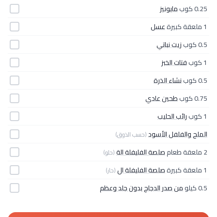
0.25 كوب
مايونيز
1 ملعقة كبيرة
عسل
0.5 كوب
زيت نباتي
1 كوب
فتات الخبز
0.5 كوب
نشاء الذرة
0.75 كوب
طحين عادي
1 كوب
رائب الحليب
الملح والفلفل الأسود
(حسب الذوق)
2 ملعقة طعام
صلصة الفليفلة الة
(حلو)
1 ملعقة كبيرة
صلصة الفليفلة ال
(حار)
0.5 كيلو
من صدر الدجاج بدون جلد وعظم