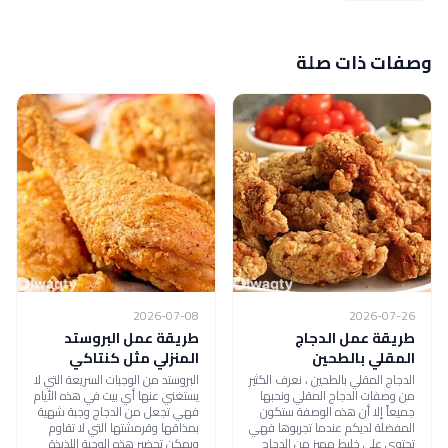
وصفات ذات صلة
2026-07-08
2026-07-26
طريقة عمل الدجاج
طريقة عمل البروستد
المقلي بالطحين
المنزلي مثل كنتاكي
الدجاج المقلي بالطحين ، نعرف الكثير
البروستد من الوجبات السريعة التي لا
من وصفات الدجاج المقلي ونحبها
يستغني عنها أي بيت في هذه الأيام
جميعاً إلا أن هذه الوصفة ستكون
فهي تجعل من الدجاج وجبة شهية
المفضلة لديكم عندما تجربوها فهي
بمذاقها وقرمشتها التي لا تقاوم
تحتوي على خليط مميز من الدجاج
ويمكن تحضير هذه الوجبة اللذيذة