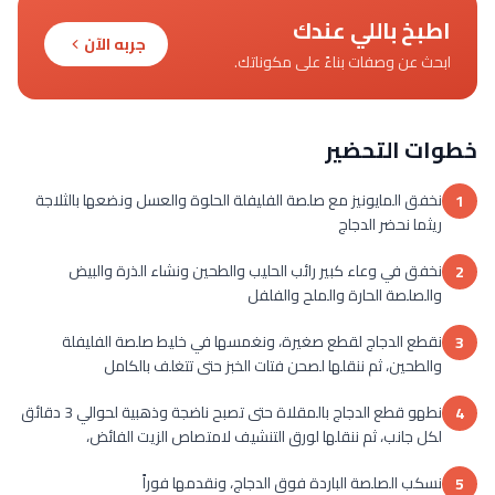
اطبخ باللي عندك
جربه الآن
ابحث عن وصفات بناءً على مكوناتك.
خطوات التحضير
نخفق المايونيز مع صلصة الفليفلة الحلوة والعسل ونضعها بالثلاجة
1
ريثما نحضر الدجاج
نخفق في وعاء كبير رائب الحليب والطحين ونشاء الذرة والبيض
2
والصلصة الحارة والملح والفلفل
نقطع الدجاج لقطع صغيرة، ونغمسها في خليط صلصة الفليفلة
3
والطحين، ثم ننقلها لصحن فتات الخبز حتى تتغلف بالكامل
نطهو قطع الدجاج بالمقلاة حتى تصبح ناضجة وذهبية لحوالي 3 دقائق
4
لكل جانب، ثم ننقلها لورق التنشيف لامتصاص الزيت الفائض،
نسكب الصلصة الباردة فوق الدجاج، ونقدمها فوراً
5