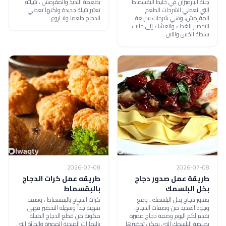
جبنة البارميزان في خليط البقسماط
بطعمة اللذيذ والمقرمش ، تتبيلته
التي يُعطي الشرحات الطعم
تعتبر تتبيلة جديدة ولكنها تعطي
المقرمش، وهي شرحات سريعة
للدجاج طعما ولا اروع
التحضير للغداء والعشاء إلى جانب
سلطة الخس واللبن .
2026-07-08
2026-07-08
طريقة عمل صدور دجاج
طريقه عمل كرات الدجاج
بخل البلسمك
بالبقسماط
صدور دجاج بخل البلسمك ، ومع
كرات الدجاج بالبقسماط ، وصفة
وجود العديد من وصفات الدجاج،
شهية جداً وسهلة التحضير فهي
نقدم لكم اليوم وصفة دجاج مميزة
مكونة من قطع الدجاج المتبلة
بصلصة البلسمك التي يمكن تحضيرها
بالبهارات الهندية المميزة والحارّة التي