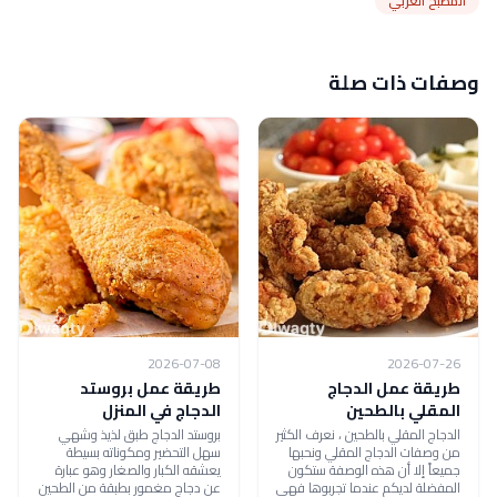
المطبخ الغربي
وصفات ذات صلة
2026-07-08
2026-07-26
طريقة عمل الدجاج
طريقة عمل بروستد
المقلي بالطحين
الدجاج في المنزل
الدجاج المقلي بالطحين ، نعرف الكثير
بروستد الدجاج طبق لذيذ وشهي
من وصفات الدجاج المقلي ونحبها
سهل التحضير ومكوناته بسيطة
جميعاً إلا أن هذه الوصفة ستكون
يعشقه الكبار والصغار وهو عبارة
المفضلة لديكم عندما تجربوها فهي
عن دجاج مغمور بطبقة من الطحين