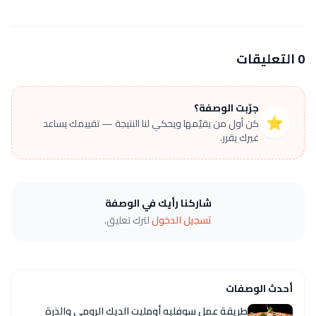
0 التعليقات
جرّبت الوصفة؟
⭐
كن أول من يقيّمها ويحكي لنا النتيجة — تقييمك يساعد
غيرك يقرر.
شاركنا رأيك في الوصفة
تسجيل الدخول
لترك تعليق.
أحدث الوصفات
طريقة عمل سوفليه أومليت الديك الرومي والذرة