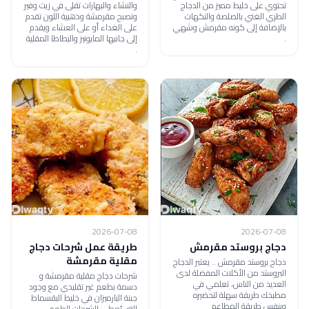
تحتوي على خليط مميز من الدجاج
والنشاء والبهارات تقلى في زيت وفير
الطري الغني بالصلصة والنكهات
وتصبح مقرمشة وذهبية اللون تقدم
بالإضافة إلى كونه مقرمش وشهي
على الغداء أو على العشاء ويقدم
.
إلى جانبها المايونيز والبطاطا المقلية
.
2026-07-08
2026-07-08
دجاج بروستد مقرمش
طريقة عمل شرحات دجاج
مقلية مقرمشة
دجاج بروستد مقرمش .. يعتبر الدجاج
البروستد من الأكلات المفضلة لدى
شرحات دجاج مقلية مقرمشة و
العديد من الناس، تعلمي في
دسمة بطعم غير تقليدي مع وجود
مطبخك طريقة سهلة لتحضيره
جبنة البارميزان في خليط البقسماط
وبنفس طريقة المطاعم
التي يُعطي الشرحات الطعم