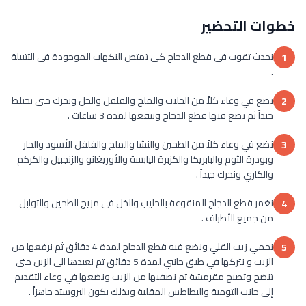
خطوات التحضير
نحدث ثقوب في قطع الدجاج كي تمتص النكهات الموجودة في التتبيلة
1
.
نضع في وعاء كلاً من الحليب والملح والفلفل والخل ونحرك حتى تختلط
2
جيداً ثم نضع فيها قطع الدجاج وننقعها لمدة 3 ساعات .
نضع في وعاء كلاً من الطحين والنشا والملح والفلفل الأسود والحار
3
وبودرة الثوم والبابريكا والكزبرة اليابسة والأوريغانو والزنجبيل والكركم
والكاري ونحرك جيداً .
نغمر قطع الدجاج المنقوعة بالحليب والخل في مزيج الطحين والتوابل
4
من جميع الأطراف .
نحمي زيت القلي ونضع فيه قطع الدجاج لمدة 4 دقائق ثم نرفعها من
5
الزيت و نتركها في طبق جانبي لمدة 5 دقائق ثم نعيدها الى الزين حتى
تنضج وتصبح مقرمشة ثم نصفيها من الزيت ونضعها في وعاء التقديم
إلى جانب الثومية والبطاطس المقلية وبذلك يكون البروستد جاهزاً .