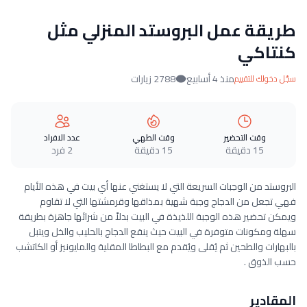
طريقة عمل البروستد المنزلي مثل
كنتاكي
منذ 4 أسابيع
2788 زيارات
سجّل دخولك للتقييم
وقت التحضير
وقت الطهي
عدد الافراد
15 دقيقة
15 دقيقة
2 فرد
البروستد من الوجبات السريعة التي لا يستغني عنها أي بيت في هذه الأيام
فهي تجعل من الدجاج وجبة شهية بمذاقها وقرمشتها التي لا تقاوم
ويمكن تحضير هذه الوجبة اللذيذة في البيت بدلاً من شرائها جاهزة بطريقة
سهلة ومكونات متوفرة في البيت حيث ينقع الدجاج بالحليب والخل ويتبل
بالبهارات والطحين ثم يُقلى ويُقدم مع البطاطا المقلية والمايونيز أو الكاتشب
حسب الذوق .
المقادير