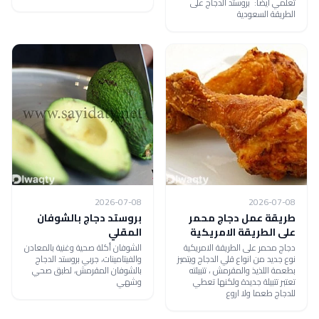
تعلمي أيضاً: بروستد الدجاج على
الطريقة السعودية
2026-07-08
2026-07-08
طريقة عمل دجاج محمر
بروستد دجاج بالشوفان
على الطريقة الامريكية
المقلي
دجاج محمر على الطريقة الامريكية
الشوفان أكلة صحية وغنية بالمعادن
نوع جديد من انواع قلي الدجاج ويتميز
والفيتامينات، جربي بروستد الدجاج
بطعمة اللذيذ والمقرمش ، تتبيلته
بالشوفان المقرمش، لطبق صحي
تعتبر تتبيلة جديدة ولكنها تعطي
وشهي
للدجاج طعما ولا اروع