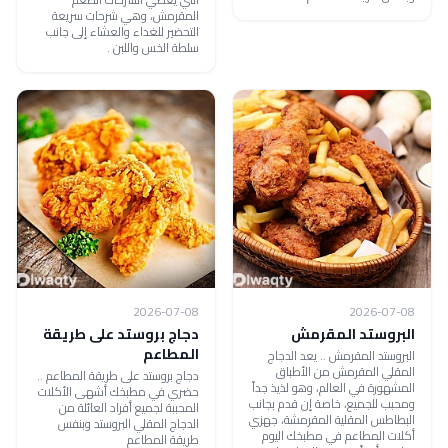
المقرمش، وهي شرحات سريعة
التحضير للغداء والعشاء إلى جانب
سلطة الخس واللبن .
2026-07-08
2026-07-08
البروستد المقرمش
دجاج بروستد على طريقة
المطاعم
البروستد المقرمش .. يعد الدجاج
المقلي المقرمش من الأطباق
دجاج بروستد على طريقة المطاعم ..
المشهورة في العالم، وهو لذيذ جداً
حضري في مطبخك أشهى الأكلات
ومحبب للجميع، خاصة إن قدم بجانب
المحببة لجميع أفراد العائلة من
البطاطس المقلية المقرمشة، جهزي
الدجاج المقلي البروستد وبنفس
أكلات المطاعم في مطبخك اليوم
طريقة المطاعم