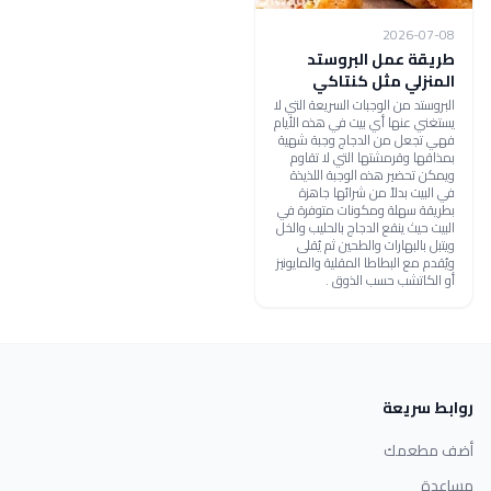
2026-07-08
طريقة عمل البروستد
المنزلي مثل كنتاكي
البروستد من الوجبات السريعة التي لا
يستغني عنها أي بيت في هذه الأيام
فهي تجعل من الدجاج وجبة شهية
بمذاقها وقرمشتها التي لا تقاوم
ويمكن تحضير هذه الوجبة اللذيذة
في البيت بدلاً من شرائها جاهزة
بطريقة سهلة ومكونات متوفرة في
البيت حيث ينقع الدجاج بالحليب والخل
ويتبل بالبهارات والطحين ثم يُقلى
ويُقدم مع البطاطا المقلية والمايونيز
أو الكاتشب حسب الذوق .
روابط سريعة
أضف مطعمك
مساعدة